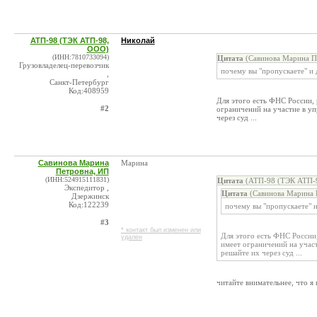
АТП-98 (ТЭК АТП-98,
Николай
ООО)
(ИНН:7810733094)
Цитата
(Савинова Марина Пе
Грузовладелец-перевозчик
почему вы "пропускаете" и 
,
Санкт-Петербург
Код:408959
Для этого есть ФНС России, 
#2
ограничений на участие в уп
через суд ...
Савинова Марина
Марина
Петровна, ИП
(ИНН:524915111831)
Цитата
(АТП-98 (ТЭК АТП-9
Экспедитор ,
Цитата
(Савинова Марина 
Дзержинск
Код:122239
почему вы "пропускаете" 
#3
* контакт был изменен или
Для этого есть ФНС России
удален
имеет ограничений на участ
решайте их через суд ...
читайте внимательнее, что я