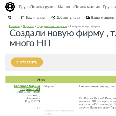
Грузы
Поиск грузов
Машины
Поиск машин
Грузо
Ваши грузы
Добавить груз
Ваши машины
Главная
>
Форумы
>
Юридические вопросы
>
Создали новую фирму ...
Создали новую фирму , т.
много НП
ОТВЕТИТЬ
Автор
Савинова Марина
Марина
Создали новую фирму , т.к.
Петровна, ИП
(ИНН:524915111831)
Экспедитор ,
Дзержинск
ИП Власюк Николай Валерьев
Код:122239
несколько НП на старом акка
внимание АТИ.: почему вы "п
аккаунт. Пусть все видят "пр
#1
* контакт был изменен или
удален