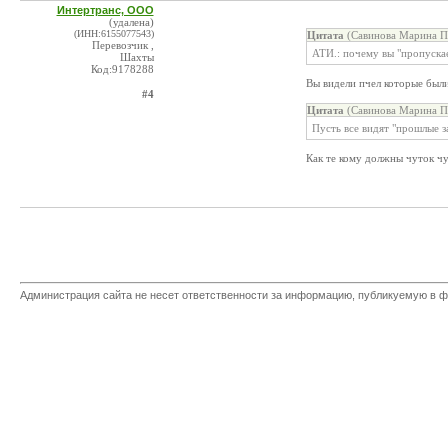
Интертранс, ООО
(удалена)
(ИНН:6155077543)
Цитата
(Савинова Марина Пе
Перевозчик ,
АТИ.: почему вы "пропуска
Шахты
Код:9178288
Вы видели пчел которые был
#4
Цитата
(Савинова Марина Пе
Пусть все видят "прошлые з
Как те кому должны чуток чу
Администрация сайта не несет ответственности за информацию, публикуемую в ф