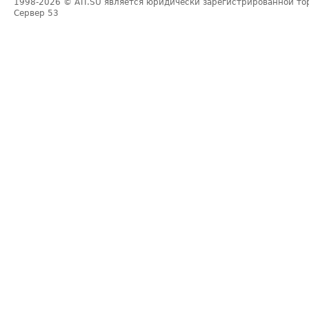
1998-2026
© ATI.SU является юридически зарегистрированной то
Сервер
53