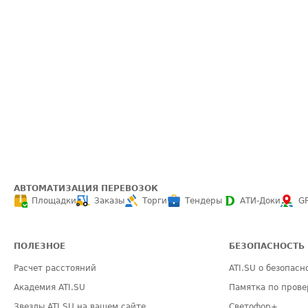
АВТОМАТИЗАЦИЯ ПЕРЕВОЗОК
Площадки
Заказы
Торги
Тендеры
АТИ-Доки
G
ПОЛЕЗНОЕ
БЕЗОПАСНОСТЬ
Расчет расстояний
ATI.SU о безопасн
Академия ATI.SU
Памятка по прове
Звезды ATI.SU на вашем сайте
Светофор+