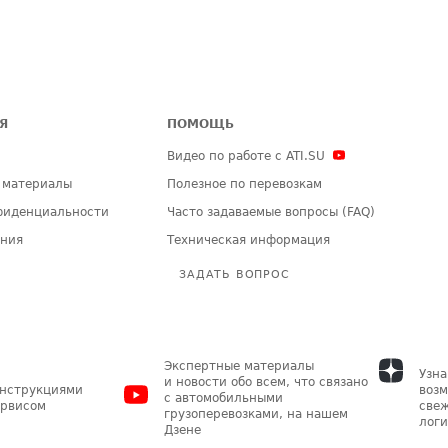
Я
ПОМОЩЬ
Видео по работе с ATI.SU
 материалы
Полезное по перевозкам
фиденциальности
Часто задаваемые вопросы (FAQ)
ения
Техническая информация
ЗАДАТЬ ВОПРОС
Экспертные материалы
Узна
и новости обо всем, что связано
инструкциями
возм
с автомобильными
ервисом
свеж
грузоперевозками, на нашем
логи
Дзене