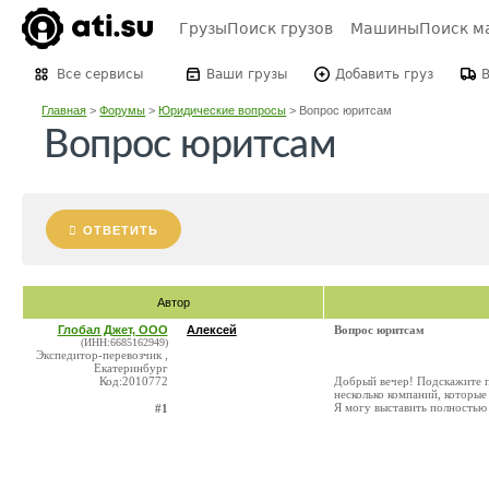
Грузы
Поиск грузов
Машины
Поиск м
Все сервисы
Ваши грузы
Добавить груз
Главная
>
Форумы
>
Юридические вопросы
>
Вопрос юритсам
Вопрос юритсам
ОТВЕТИТЬ
Автор
Глобал Джет, ООО
Алексей
Вопрос юритсам
(ИНН:6685162949)
Экспедитор-перевозчик ,
Екатеринбург
Код:2010772
Добрый вечер! Подскажите по
несколько компаний, которые
Я могу выставить полностью
#1