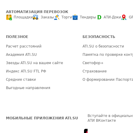
АВТОМАТИЗАЦИЯ ПЕРЕВОЗОК
Площадки
Заказы
Торги
Тендеры
АТИ-Доки
G
ПОЛЕЗНОЕ
БЕЗОПАСНОСТЬ
Расчет расстояний
ATI.SU о безопасности
Академия ATI.SU
Памятка по проверке конт
Звезды ATI.SU на вашем сайте
Светофор+
Индекс ATI.SU FTL РФ
Страхование
Средние ставки
О формировании Паспорт
Выгодные направления
Вступайте в официальн
МОБИЛЬНЫЕ ПРИЛОЖЕНИЯ ATI.SU
АТИ ВКонтакте