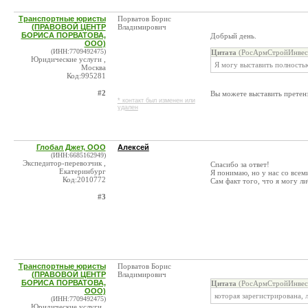
Транспортные юристы
Порватов Борис
(ПРАВОВОЙ ЦЕНТР
Владимирович
БОРИСА ПОРВАТОВА,
Добрый день.
ООО)
(ИНН:7709492475)
Цитата
(РосАрмСтройИнвест
Юридические услуги ,
Я могу выставить полность
Москва
Код:995281
#2
Вы можете выставить претенз
* контакт был изменен или
удален
Глобал Джет, ООО
Алексей
(ИНН:6685162949)
Экспедитор-перевозчик ,
Спасибо за ответ!
Екатеринбург
Я понимаю, но у нас со всем
Код:2010772
Сам факт того, что я могу л
#3
Транспортные юристы
Порватов Борис
(ПРАВОВОЙ ЦЕНТР
Владимирович
БОРИСА ПОРВАТОВА,
Цитата
(РосАрмСтройИнвест
ООО)
которая зарегистрирована, 
(ИНН:7709492475)
Юридические услуги ,