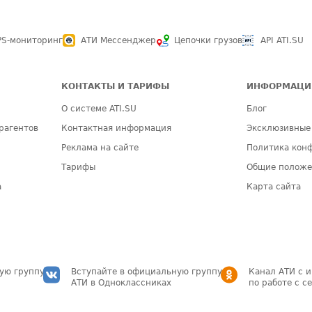
PS-мониторинг
АТИ Мессенджер
Цепочки грузов
API ATI.SU
КОНТАКТЫ И ТАРИФЫ
ИНФОРМАЦИ
О системе ATI.SU
Блог
рагентов
Контактная информация
Эксклюзивные
Реклама на сайте
Политика кон
Тарифы
Общие полож
а
Карта сайта
ую группу
Вступайте в официальную группу
Канал АТИ с 
АТИ в Одноклассниках
по работе с с