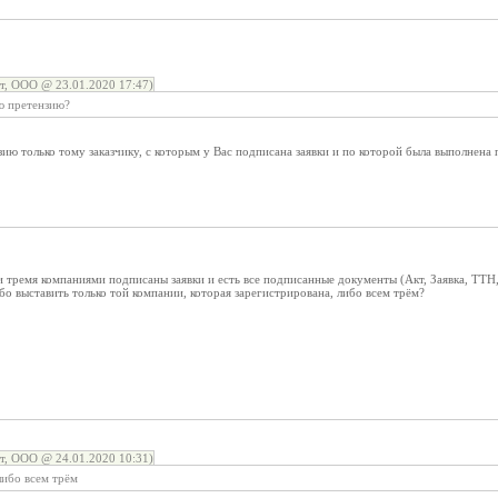
, ООО @ 23.01.2020 17:47)
ю претензию?
ию только тому заказчику, с которым у Вас подписана заявки и по которой была выполнена 
и тремя компаниями подписаны заявки и есть все подписанные документы (Акт, Заявка, ТТН
ибо выставить только той компании, которая зарегистрирована, либо всем трём?
, ООО @ 24.01.2020 10:31)
либо всем трём