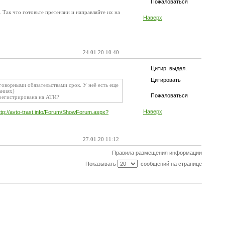
Пожаловаться
 Так что готовьте претензии и направляйте их на
Наверх
24.01.20 10:40
Цитир. выдел.
Цитировать
оворными обязательствами срок. У неё есть еще
аниях)
Пожаловаться
арегистрирована на АТИ?
Наверх
ttp://avto-trast.info/Forum/ShowForum.aspx?
27.01.20 11:12
Правила размещения информации
Показывать
сообщений на странице