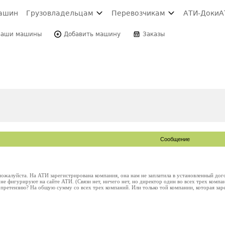
ашин
Грузовладельцам
Перевозчикам
АТИ-Доки
А
Ваши машины
Добавить машину
Заказы
Сообщение
жалуйста. На АТИ зарегистрирована компания, она нам не заплатила в установленный дого
 не фигурируют на сайте АТИ. (Связи нет, ничего нет, но директор один во всех трех компа
 претензию? На общую сумму со всех трех компаний. Или только той компании, которая за