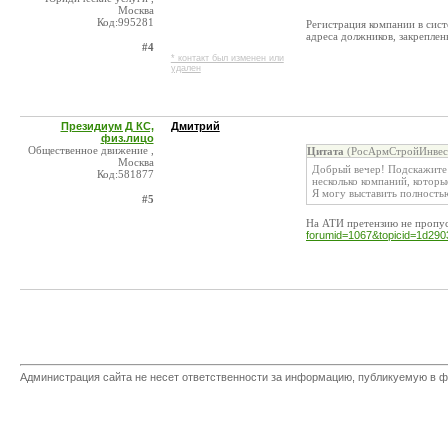
Москва
Код:995281
Регистрация компании в сист
адреса должников, закрепле
#4
* контакт был изменен или
удален
Президиум Д КС,
Дмитрий
физ.лицо
Общественное движение ,
Цитата
(РосАрмСтройИнвест
Москва
Добрый вечер! Подскажите 
Код:581877
несколько компаний, которы
Я могу выставить полность
#5
На АТИ претензию не пропус
forumid=1067&topicid=1d290
Администрация сайта не несет ответственности за информацию, публикуемую в ф