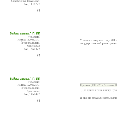
Серебряные Пруды рп.
Код:1118222
#4
Байлагашева Л.П. ИП
(удалена)
(ИНН:231520982141)
Уставных документов у ИП н
Грузовладелец ,
государственной регистрации
Краснодар
Код:1450423
#5
Байлагашева Л.П. ИП
(удалена)
(ИНН:231520982141)
Цитата
(АТП-23 (Романов П.
Грузовладелец ,
Для приложения к иску нужн
Краснодар
Код:1450423
И еще не забудьте взять выпи
#6