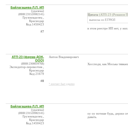
Байлагашева Л.П. ИП
(удалена)
(ИНН:231520982141)
Цитата
(АТП-23 (Романов П.
Грузовладелец ,
выписка из ЕГРЮЛ
Краснодар
Код:1450423
в этом реестре ИП нет, у н
#7
АТП-23 (фирма ДОК,
Антон Владимирович
ООО)
(ИНН:2308034768)
Хоссподя, как Моська тявкае
Экспедитор-перевозчик ,
Краснодар
Код:21679
#8
* контакт был удален
Байлагашева Л.П. ИП
(удалена)
(ИНН:231520982141)
оу оу потише будь, держи се
Грузовладелец ,
давать.
Краснодар
Код:1450423