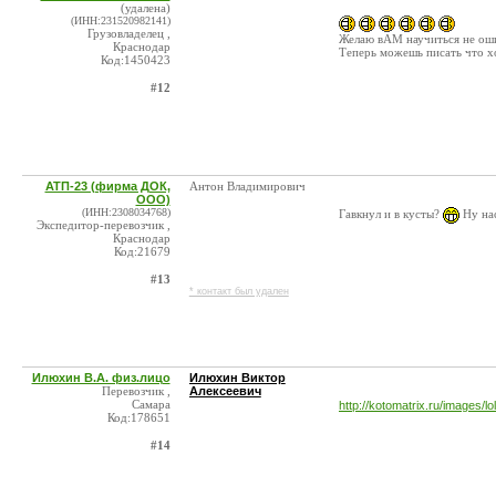
(удалена)
(ИНН:231520982141)
Грузовладелец ,
Желаю вАМ научиться не ошиб
Краснодар
Теперь можешь писать что хо
Код:1450423
#12
АТП-23 (фирма ДОК,
Антон Владимирович
ООО)
(ИНН:2308034768)
Гавкнул и в кусты?
Ну на
Экспедитор-перевозчик ,
Краснодар
Код:21679
#13
* контакт был удален
Илюхин В.А. физ.лицо
Илюхин Виктор
Перевозчик ,
Алексеевич
Самара
http://kotomatrix.ru/images/l
Код:178651
#14