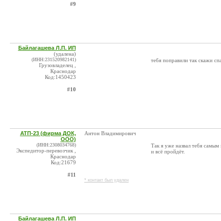
#9
Байлагашева Л.П. ИП
(удалена)
(ИНН:231520982141)
тебя поправили так скажи сп
Грузовладелец ,
Краснодар
Код:1450423
#10
АТП-23 (фирма ДОК,
Антон Владимирович
ООО)
(ИНН:2308034768)
Так я уже назвал тебя самы
Экспедитор-перевозчик ,
и всё пройдёт.
Краснодар
Код:21679
#11
* контакт был удален
Байлагашева Л.П. ИП