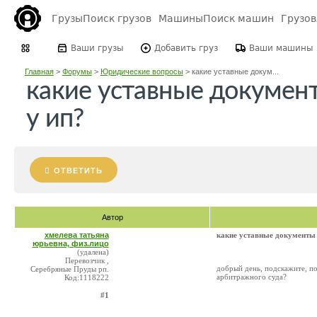
Грузы
Поиск грузов
Машины
Поиск машин
Грузо
Ваши грузы
Добавить груз
Ваши машины
Главная
>
Форумы
>
Юридические вопросы
>
какие уставные докум...
какие уставные докумен
у ип?
ОТВЕТИТЬ
Автор
хмелева татьяна
какие уставные документы
юрьевна, физ.лицо
(удалена)
Перевозчик ,
добрый день, подскажите, п
Серебряные Пруды рп.
арбитражного суда?
Код:1118222
#1