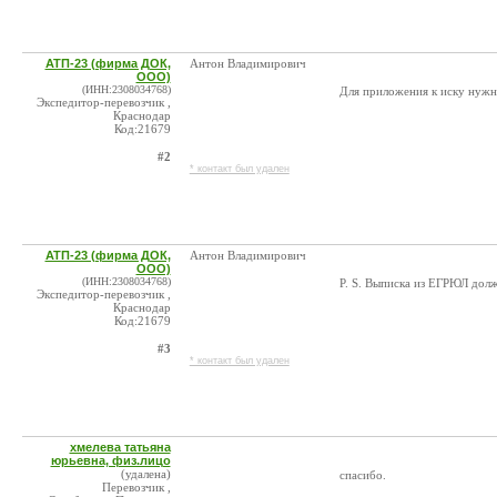
АТП-23 (фирма ДОК,
Антон Владимирович
ООО)
(ИНН:2308034768)
Для приложения к иску нужна
Экспедитор-перевозчик ,
Краснодар
Код:21679
#2
* контакт был удален
АТП-23 (фирма ДОК,
Антон Владимирович
ООО)
(ИНН:2308034768)
P. S. Выписка из ЕГРЮЛ долж
Экспедитор-перевозчик ,
Краснодар
Код:21679
#3
* контакт был удален
хмелева татьяна
юрьевна, физ.лицо
(удалена)
спасибо.
Перевозчик ,