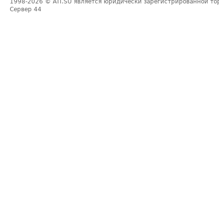
1998-2026
© ATI.SU является юридически зарегистрированной то
Сервер
44