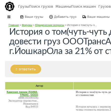
Грузы
Поиск грузов
Машины
Поиск машин
Грузо
Ваши грузы
Добавить груз
Ваши машины
Главная
>
Форумы
>
Юридические вопросы
>
История о том(чуть-ч...
История о том(чуть-чуть 
довести груз ОООТранс
г.ЙошкарОла за 21% от 
ОТВЕТИТЬ
Автор
Камские линии (КАМА-
История о том(чуть-чуть 
ТРАНС, ООО)
от стоимостии
(ИНН:1651081636)
Экспедитор-перевозчик ,
Нижнекамск
Код:84933
История началась с перевоз
челны стоимость перевозок 