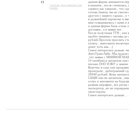
данная фирма занимается пе
#1
в нижнем , после сломалась
* контакт был изменен или
удален
сервисе нас уверили , что с
готова.Замену мы не смогли 
другую с нашего гаража , 
в дальнейшей перевозке и як
мин созванивались с нами и
и данная фирма была очень э
доставки , а в заявке нет .
После получения ТТН , они 
пробег машины с москвы до 
рублей.Просили прислать сче
оплату , выполнить несмотря 
денег хоть как....)
Самое интересное дальше -м
АвтоТрансЛайн .Мы подали в
,что заявка с МНИМОЙ МАШ
14 октября),и заплатили они
письмо ООО ПЭКУ о замене
Конечно в суде они предьяви
проиграли , арбитражный су
26940 рублей. Кому интерес
САМИ они не заплатили , 
остро и запомните на будуще
разным штрафам , все риски 
экспедитор ,но не оправданн
своесторона
Самое интересное дальше ,