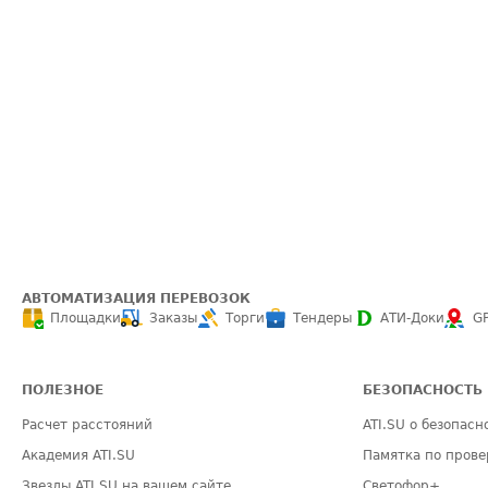
АВТОМАТИЗАЦИЯ ПЕРЕВОЗОК
Площадки
Заказы
Торги
Тендеры
АТИ-Доки
G
ПОЛЕЗНОЕ
БЕЗОПАСНОСТЬ
Расчет расстояний
ATI.SU о безопасн
Академия ATI.SU
Памятка по прове
Звезды ATI.SU на вашем сайте
Светофор+