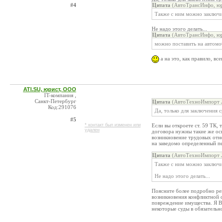
#4
Цитата
(АвтоТрансИнфо, юр
Также с ним можно заключи
Не надо этого делать...
Цитата
(АвтоТрансИнфо, юр
можно поставить на автомо
а на это, как правило, вс
ATI.SU, юрист, ООО
IT-компания ,
Санкт-Петербург
Цитата
(АвтоТехноИмпорт Л
Код:291076
Да, только для заключения
#5
* контакт был изменен или
Если вы откроете ст. 59 ТК, 
удален
договора нужны такие же осн
возникновение трудовых отн
на заведомо определенный п
Цитата
(АвтоТехноИмпорт Л
Также с ним можно заключи
Не надо этого делать...
Поясните более подробно реп
возникновения конфликтной с
повреждение имущества. Я В
некоторые суды в обязательн