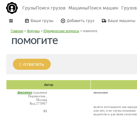
Грузы
Поиск грузов
Машины
Поиск машин
Грузо
Ваши грузы
Добавить груз
Ваши машины
Главная
>
Форумы
>
Юридические вопросы
>
помогите
помогите
ОТВЕТИТЬ
Автор
фисенко
(удалена)
помогите
Перевозчик ,
Москва
Код:273967
колеги потскажите как юриди
или нет, я не глупы понимаю 
#1
водителя и для меня оплачива