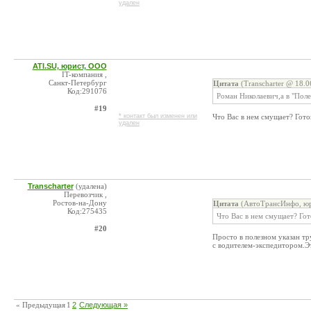
удален
ATI.SU, юрист, ООО
IT-компания ,
Санкт-Петербург
Цитата
(Transcharter @ 18.0
Код:291076
Роман Николаевич,а в "Поле
#19
* контакт был изменен или
Что Вас в нем смущает? Гото
удален
Transcharter
(удалена)
Перевозчик ,
Ростов-на-Дону
Цитата
(АвтоТрансИнфо, юр
Код:275435
Что Вас в нем смущает? Гот
#20
Просто в полезном указан т
с водителем-экспедитором.Э
« Предыдущая
1
2
Следующая »