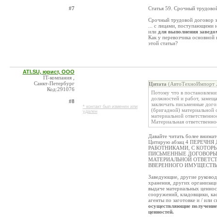
#7
Статья 59. Срочный трудово
Срочный трудовой договор з
... с лицами, поступающими 
или
для выполнения заведо
Как у перевозчика основной 
этой статьи?
ATI.SU, юрист, ООО
IT-компания ,
Санкт-Петербург
Цитата
(АвтоТехноИмпорт Л
Код:291076
Потому что в постановлен
должностей и работ, замещ
#8
заключать письменные дого
* контакт был изменен или
(бригадной) материальной 
удален
материальной ответственнос
Материальная ответственно
Давайте читать более внимат
Цитирую абзац 4 ПЕРЕЧ
РАБОТНИКАМИ, С КОТОР
ПИСЬМЕННЫЕ ДОГОВОРЫ
МАТЕРИАЛЬНОЙ ОТВЕТСТ
ВВЕРЕННОГО ИМУЩЕСТВ
Заведующие, другие руководи
хранения, других организаци
выдаче материальных ценнос
сооружений, кладовщики, ка
агенты по заготовке и / или
осуществляющие получение,
ценностей.