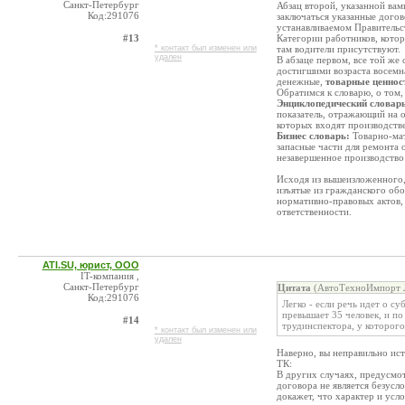
Санкт-Петербург
Абзац второй, указанной вам
Код:291076
заключаться указанные дого
устанавливаемом Правительс
#13
Категории работников, кото
* контакт был изменен или
там водители присутствуют.
удален
В абзаце первом, все той же 
достигшими возраста восем
денежные,
товарные ценнос
Обратимся к словарю, о том,
Энциклопедический словарь
показатель, отражающий на 
которых входят производстве
Бизнес словарь:
Товарно-мат
запасные части для ремонта 
незавершенное производство
Исходя из вышеизложенного,
изъятые из гражданского обо
нормативно-правовых актов,
ответственности.
ATI.SU, юрист, ООО
IT-компания ,
Санкт-Петербург
Цитата
(АвтоТехноИмпорт Л
Код:291076
Легко - если речь идет о с
превышает 35 человек, и п
#14
трудинспектора, у которого
* контакт был изменен или
удален
Наверно, вы неправильно ист
ТК:
В других случаях, предусмо
договора не является безусл
докажет, что характер и усл