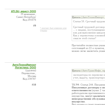
ATI.SU, юрист, ООО
IT-компания ,
Санкт-Петербург
Цитата
(АвтоТехноИмпорт Л
Код:291076
Статья 59. Срочный трудов
#9
Срочный трудовой договор 
* контакт был изменен или
... с лицами, поступающими
удален
или для выполнения заведо
Как у перевозчика основно
смысле этой статьи?
Прочитайте полностью указа
сотстоящий из 22-х пунктов
можно легко заключить укза
АвтоТехноИмпорт
Логистика, ООО
(удалена)
Цитата
(АвтоТрансИнфо, юр
Перевозчик ,
экспедиторы по перевозке и
Москва
учет, выдачу, транспортир
Код:239787
#10
ТК РФ. Статья 244. Письмен
Письменные договоры о п
ответственности
(пункт 2 ча
работодателю причиненного 
имущества,
могут заключат
непосредственно обслужив
имущество
.
Вот отсюда и стоит трактова