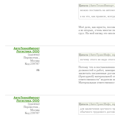
Цитата
(АвтоТехноИмпорт Л
можно поставить на автомо
а на это, как правило, всегд
Моё дело, как юриста, посове
а во вторых, очень многие 
груз. На мой взгляд это впол
АвтоТехноИмпорт
Логистика, ООО
(удалена)
Цитата
(АвтоТрансИнфо, юр
Перевозчик ,
почему этого не надо этого
Москва
Код:239787
Потому что в постановлении
#6
должностей и работ, замеща
заключать письменные догов
(бригадной) материальной о
ответственности" водители не
Материальная ответственнос
АвтоТехноИмпорт
Логистика, ООО
(удалена)
Цитата
(АвтоТрансИнфо, юр
Перевозчик ,
для заключения срочного т
Москва
обычного трудового догов
Код:239787