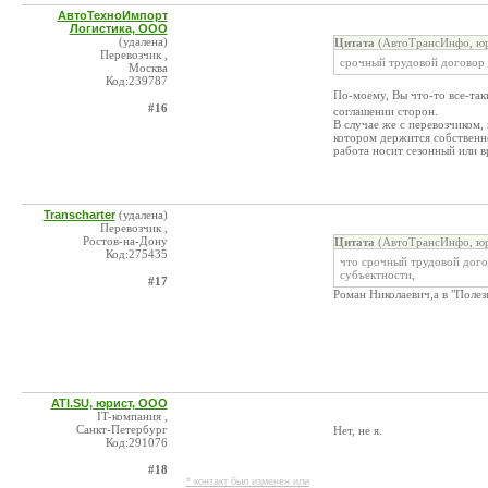
АвтоТехноИмпорт
Логистика, ООО
(удалена)
Цитата
(АвтоТрансИнфо, юр
Перевозчик ,
срочный трудовой договор
Москва
Код:239787
По-моему, Вы что-то все-та
#16
соглашении сторон.
В случае же с перевозчиком,
котором держится собственно
работа носит сезонный или в
Transcharter
(удалена)
Перевозчик ,
Ростов-на-Дону
Цитата
(АвтоТрансИнфо, юр
Код:275435
что срочный трудовой дого
субъектности,
#17
Роман Николаевич,а в "Полез
ATI.SU, юрист, ООО
IT-компания ,
Санкт-Петербург
Нет, не я.
Код:291076
#18
* контакт был изменен или