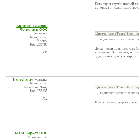
Есть еще и случаи полной м
договора о полной матответс
АвтоТехноИмпорт
Логистика, ООО
(удалена)
Цитата
(АвтоТрансИнфо, юр
Перевозчик ,
С водителем можно легко з
Москва
Код:239787
Легко - если речь идет о су
#11
превышает 35 человек, и по
трудинспектора, у которого 
Transcharter
(удалена)
Перевозчик ,
Ростов-на-Дону
Цитата
(АвтоТрансИнфо, юр
Код:275435
С водителем можно легко з
#12
Нувот так всегда два юриста
ATI.SU, юрист, ООО
IT-компания ,