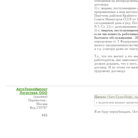
отношения на неопределенный
договора:
1) с лицами, поступающими 
приравненных к ним местност
Перечень районов Крайнего 
Совета Министров СССР от 10
сегодняшний день в ред. Пос
N 5. Ст. 21) с дополнениями
2)
с лицами, поступающими 
если численность работнико
бытовом обслуживании - 20
определены ст. 3 Федерально
малого предпринимательства
и т.д. (смотри далее по текст
Т.е., что это значит: а это
работодатель, вне зависимос
должен доказать, что у него
договор. И по этому он закл
трудовому договору.
АвтоТехноИмпорт
Логистика, ООО
(удалена)
Цитата
(АвтоТрансИнфо, юр
Перевозчик ,
с водителем можно заключи
Москва
Код:239787
Я не буду переубеждать. Ост
#15