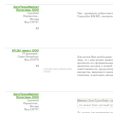
АвтоТехноИмпорт
Логистика, ООО
(удалена)
Увы - проверить добросовест
Перевозчик ,
Страхуйте КАСКО, смотрите н
Москва
Код:239787
#2
ATI.SU, юрист, ООО
IT-компания ,
Санкт-Петербург
Для начала Вам необходимо у
Код:291076
лицо, то с ним можно заключ
прописать его функциональн
#3
заключить договор о полной
* контакт был изменен или
ответственности, предусмотр
удален
имущества, вверенного вино
слижения, зстраховать автом
АвтоТехноИмпорт
Логистика, ООО
(удалена)
Цитата
(АвтоТрансИнфо, юр
Перевозчик ,
это может быть срочный тр
Москва
Код:239787
Да, только для заключения 