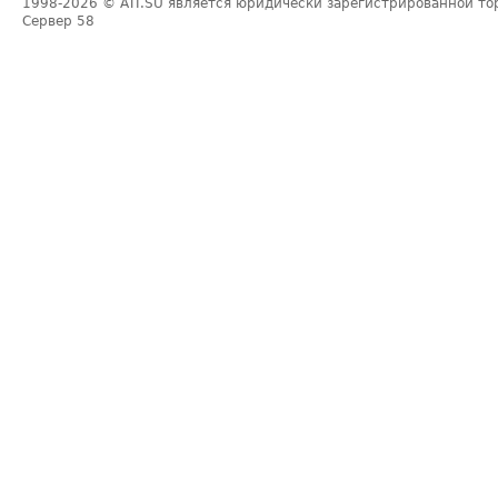
1998-2026
© ATI.SU является юридически зарегистрированной то
Сервер
58