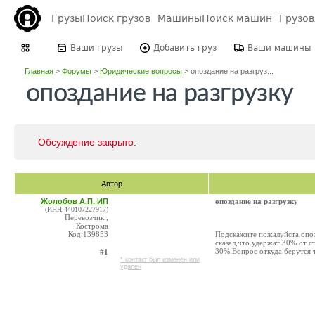
Грузы
Поиск грузов
Машины
Поиск машин
Грузо
Ваши грузы
Добавить груз
Ваши машины
Главная
>
Форумы
>
Юридические вопросы
>
опоздание на разгруз...
опоздание на разгрузку
Обсуждение закрыто.
Автор
Жолобов А.П. ИП
опоздание на разгрузку
(ИНН:440107227917)
Перевозчик ,
Кострома
Код:139853
Подскажите пожалуйста,опозд
сказал,что удержат 30% от с
30%.Вопрос откуда берутся 
#1
* контакт был изменен или
удален