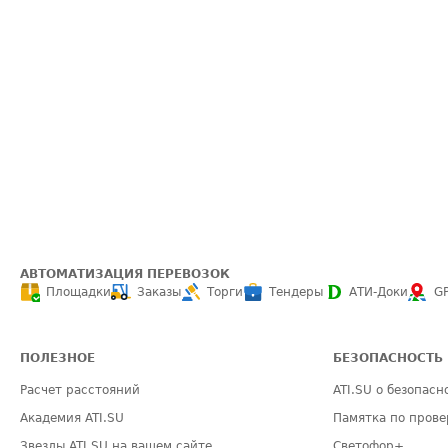
АВТОМАТИЗАЦИЯ ПЕРЕВОЗОК
Площадки
Заказы
Торги
Тендеры
АТИ-Доки
G
ПОЛЕЗНОЕ
БЕЗОПАСНОСТЬ
Расчет расстояний
ATI.SU о безопасн
Академия ATI.SU
Памятка по прове
Звезды ATI.SU на вашем сайте
Светофор+