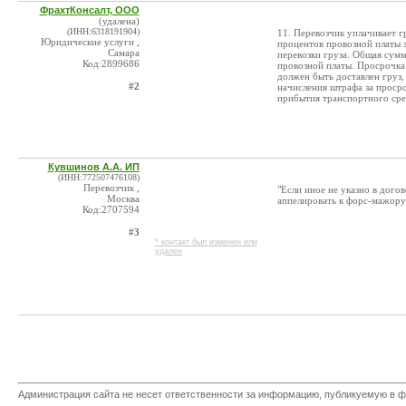
ФрахтКонсалт, ООО
(удалена)
(ИНН:6318191904)
11. Перевозчик уплачивает г
Юридические услуги ,
процентов провозной платы 
Самара
перевозки груза. Общая сумм
Код:2899686
провозной платы. Просрочка 
должен быть доставлен груз,
#2
начисления штрафа за просро
прибытия транспортного сред
Кувшинов А.А. ИП
(ИНН:772507476108)
Перевозчик ,
"Если иное не указно в дого
Москва
аппелировать к форс-мажору(
Код:2707594
#3
* контакт был изменен или
удален
Администрация сайта не несет ответственности за информацию, публикуемую в ф