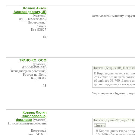
Козлов Антон
Александрович, ИП
(удалена)
останавливай машину и крути
(ИНН:402709043873)
Перевозчик ,
Калуга
Код:93627
#2
ТРАНС-КО, ООО
(удалена)
(ИНН:6167051331)
Цитата
(Коврик ЛВ, ПБОЮЛ 
Экспедитор-перевозчик ,
В Кирове диспетчера попрос
Ростов-на-Дону
25т.760кг.без нашего согла
Код:18317
общий вес 39.760 .Звоню ди
диспетчер,лишь сняла ксер
#3
Через недельку будете продолж
Коврик Лилия
Вячеславовна,
физ.лицо
(удалена)
Цитата
(Транс-Модерн", ОО
Грузовладелец-перевозчик
Цитата
,
Волгоград
В Кирове диспетчера попр
Код:8341636
25т.760кг.без нашего согл