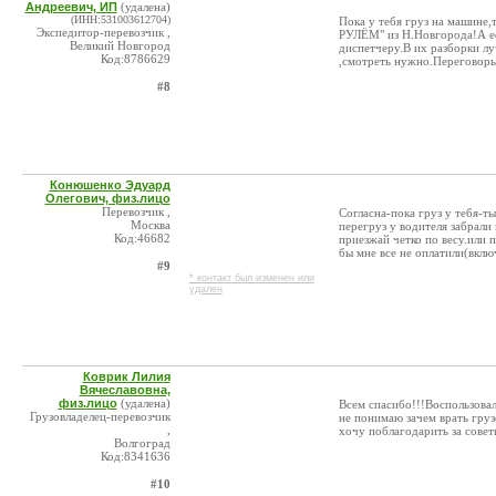
Андреевич, ИП
(удалена)
(ИНН:531003612704)
Пока у тебя груз на машине
Экспедитор-перевозчик ,
РУЛЁМ" из Н.Новгорода!А есл
Великий Новгород
диспетчеру.В их разборки лу
Код:8786629
,смотреть нужно.Переговоры
#8
Конюшенко Эдуард
Олегович, физ.лицо
Перевозчик ,
Согласна-пока груз у тебя-т
Москва
перегруз у водителя забрали
Код:46682
приезжай четко по весу.или 
бы мне все не оплатили(вкл
#9
* контакт был изменен или
удален
Коврик Лилия
Вячеславовна,
физ.лицо
(удалена)
Всем спасибо!!!Воспользовал
Грузовладелец-перевозчик
не понимаю зачем врать груз
,
хочу поблагодарить за совет
Волгоград
Код:8341636
#10