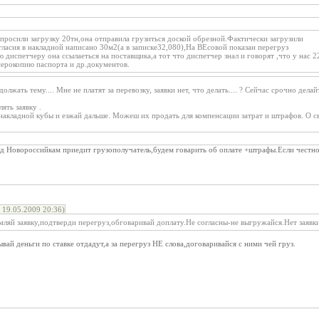
просили загрузку 20тн,она отправила грузиться доской обрезной.Фактически загрузили
гласия в накладной написано 30м2(а в записке32,080),На ВЕсовой показан перегруз
ю диспетчеру она ссылаеться на поставщика,а тот что диспетчер знал и говорят ,что у нас
серокопию паспорта и др.документов.
олжать тему.... Мне не платят за перевозку, заявки нет, что делать.... ? Сейчас срочно делайт
ять заявку .
 накладной кубы и езжай дальше. Можеш их продать для компенсации затрат и штрафов. О 
 Новороссийкам приедит грузополучатель,будем говарить об оплате +штрафы.Если честно 
19.05.2009 20:36)
яй заявку,подтверди перегруз,обговаривай доплату.Не согласны-не выгружайся.Нет заявки
ай деньги по ставке отдадут,а за перегруз НЕ слова,договаривайся с ними чей груз.