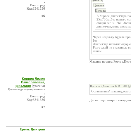
Цитата
,
Волгоград
Цитата
Код:8341636
Цитата
#6
В Кирове диспетчера по
25т.760кг.без нашего со
общий вес 39.760 .Звон
диспетчер,лишь сняла к
Через недельку будете прод
[/q
Диспетчер нехотит оформл
Разгружай не указанные в
лицам.
Машина прошла Ростов.Перед
Коврик Лилия
Вячеславовна,
физ.лицо
(удалена)
Цитата
(Хлюпин К.В., ИП @ 
Грузовладелец-перевозчик
Останавливай машину,оформл
,
Волгоград
Код:8341636
Диспетчер говорит невыдумыв
#7
Ермак Дмитрий