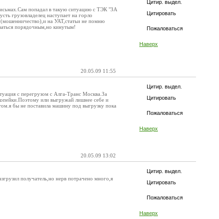
Цитир. выдел.
письмах.Сам попадал в такую ситуацию с ТЭК "ЗА
Цитировать
усть грузовладелец наступает на горло
Ф (мошенничество),и на УАТ,статьи не помню
ваться порядочным,но кинутым!
Пожаловаться
Наверх
20.05.09 11:55
Цитир. выдел.
итуация с перегрузом с Алга-Транс Москва.За
Цитировать
и копейки.Поэтому или выгружай лишнее себе и
том.я бы не поставила машину под выгрузку пока
Пожаловаться
Наверх
20.05.09 13:02
Цитир. выдел.
азгрузил получатель,но нерв потрачено много,я
Цитировать
Пожаловаться
Наверх