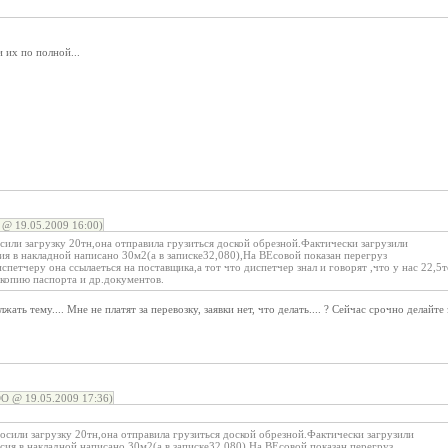
 их по полной...
@ 19.05.2009 16:00)
или загрузку 20тн,она отправила грузиться доской обрезной.Фактически загрузили
сия в накладной написано 30м2(а в записке32,080),На ВЕсовой показан перегруз
спетчеру она ссылаеться на поставщика,а тот что диспетчер знал и говорят ,что у нас 22,
окопию паспорта и др.документов.
ать тему.... Мне не платят за перевозку, заявки нет, что делать.... ? Сейчас срочно делайте 
О @ 19.05.2009 17:36)
осили загрузку 20тн,она отправила грузиться доской обрезной.Фактически загрузили
асия в накладной написано 30м2(а в записке32,080),На ВЕсовой показан перегруз