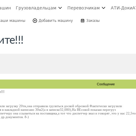
ашин
Грузовладельцам
Перевозчикам
АТИ-Доки
А
Ваши машины
Добавить машину
Заказы
те!!!
Сообщение
!!!
ли загрузку 20тн,она отправила грузиться доской обрезной.Фактически загрузили
ия в накладной написано 30м2(а в записке32,080),На ВЕсовой показан перегруз
петчеру она ссылаеться на поставщика,а тот что диспетчер знал и говорят ,что у нас 22,
 др.документов. 8-)