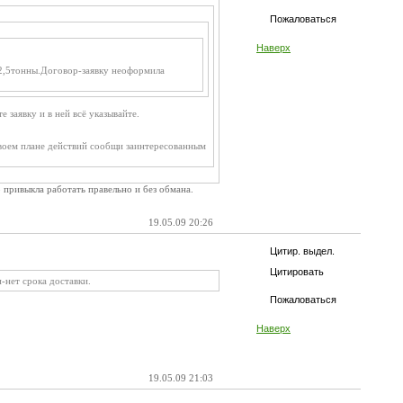
Пожаловаться
Наверх
 22,5тонны.Договор-заявку неоформила
е заявку и в ней всё указывайте.
своем плане действий сообщи заинтересованным
привыкла работать правельно и без обмана.
19.05.09 20:26
Цитир. выдел.
Цитировать
-нет срока доставки.
Пожаловаться
Наверх
19.05.09 21:03