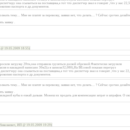
испетчеру она ссылаеться на поставщика,а тот что диспетчер знал и говорят ,что у нас 2
рокопию паспорта и др.документов.
жать тему.... Мне не платят за перевозку, заявки нет, что делать.... ? Сейчас срочно делайте
ь заявку .
@ 19.05.2009 18:55)
росили загрузку 20тн,она отправила грузиться доской обрезной.Фактически загрузили
ласия в накладной написано 30м2(а в записке32,080),На ВЕсовой показан перегруз
диспетчеру она ссылаеться на поставщика,а тот что диспетчер знал и говорят ,что у нас 
ерокопию паспорта и др.документов.
жать тему.... Мне не платят за перевозку, заявки нет, что делать.... ? Сейчас срочно делайте
ь заявку .
накладной кубы и езжай дальше. Можеш их продать для компенсации затрат и штрафов. О с
иколаевич, ИП @ 19.05.2009 19:29)