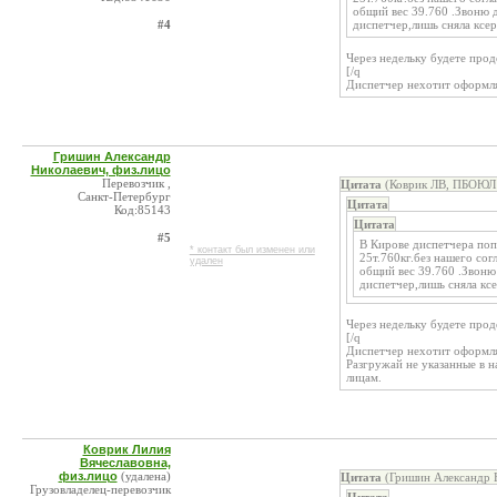
общий вес 39.760 .Звоню д
#4
диспетчер,лишь сняла ксе
Через недельку будете продол
[/q
Диспетчер нехотит оформлят
Гришин Александр
Николаевич, физ.лицо
Перевозчик ,
Цитата
(Коврик ЛВ, ПБОЮЛ 
Санкт-Петербург
Цитата
Код:85143
Цитата
#5
В Кирове диспетчера поп
* контакт был изменен или
25т.760кг.без нашего сог
удален
общий вес 39.760 .Звоню 
диспетчер,лишь сняла кс
Через недельку будете продол
[/q
Диспетчер нехотит оформлят
Разгружай не указанные в 
лицам.
Коврик Лилия
Вячеславовна,
физ.лицо
(удалена)
Цитата
(Гришин Александр Н
Грузовладелец-перевозчик