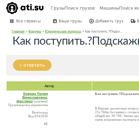
Грузы
Поиск грузов
Машины
Поиск м
Все сервисы
Ваши грузы
Добавить груз
Главная
>
Форумы
>
Юридические вопросы
>
Как поступить.?Подск...
Как поступить.?Подскажи
ОТВЕТИТЬ
Автор
Коврик Лилия
Как поступить.?Подскажите
Вячеславовна,
физ.лицо
(удалена)
Грузовладелец-перевозчик
В Кирове диспетчера попроси
,
25т.760кг.без нашего соглас
Волгоград
общий вес 39.760 .Звоню дис
Код:8341636
сняла ксерокопию паспорта и
#1