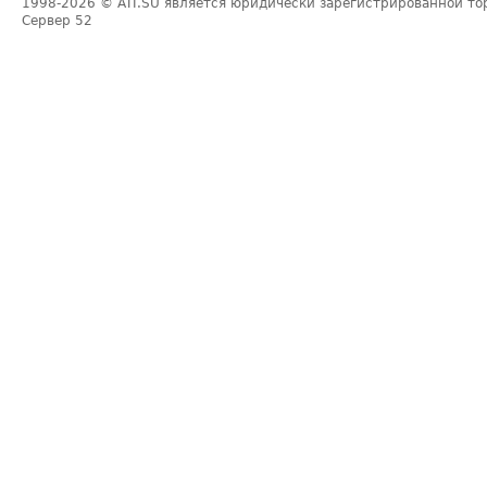
1998-2026
© ATI.SU является юридически зарегистрированной то
Сервер
52