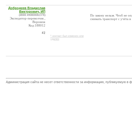
Добродеев Владислав
Викторович, ИП
(ИНН:490800082378)
По закону нельзя. Чтоб не о
Экспедитор-перевозчик ,
снимать транспорт с учёта в 
Воронеж
Код:188012
#2
* контакт был изменен или
удален
Администрация сайта не несет ответственности за информацию, публикуемую в ф