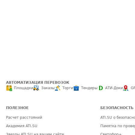
АВТОМАТИЗАЦИЯ ПЕРЕВОЗОК
Площадки
Заказы
Торги
Тендеры
АТИ-Доки
G
ПОЛЕЗНОЕ
БЕЗОПАСНОСТЬ
Расчет расстояний
ATI.SU о безопасн
Академия ATI.SU
Памятка по прове
Звезды ATI.SU на вашем сайте
Светофор+