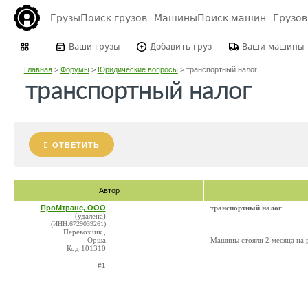
Грузы
Поиск грузов
Машины
Поиск машин
Грузо
Ваши грузы
Добавить груз
Ваши машины
Главная
>
Форумы
>
Юридические вопросы
>
транспортный налог
транспортный налог
ОТВЕТИТЬ
Автор
ПроМтранс, ООО
транспортный налог
(удалена)
(ИНН:6729039261)
Перевозчик ,
Орша
Машины стояли 2 месяца на 
Код:101310
#1