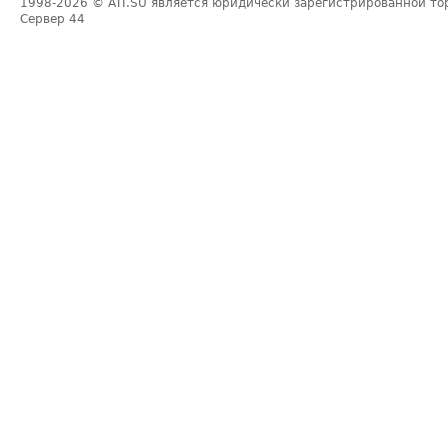
1998-2026
© ATI.SU является юридически зарегистрированной то
Сервер
44