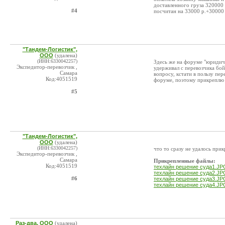
доставленного груза 320000 
#4
посчитан на 33000 р.+30000 
"Тандем-Логистик",
ООО
(удалена)
(ИНН:6330042257)
Здесь же на форуме "юридиче
Экспедитор-перевозчик ,
удерживал с перевозчика бо
Самара
вопросу, кстати в пользу пер
Код:4051519
форуме, поэтому прикреплю 
#5
"Тандем-Логистик",
ООО
(удалена)
(ИНН:6330042257)
что то сразу не удалось при
Экспедитор-перевозчик ,
Самара
Прикрепленные файлы:
Код:4051519
техлайн решение суда1.JP
техлайн решение суда2.JP
#6
техлайн решение суда3.JP
техлайн решение суда4.JP
Раз-два, ООО
(удалена)