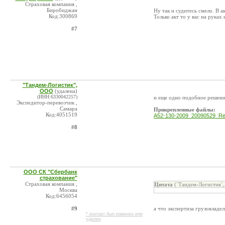
Страховая компания ,
Биробиджан
Ну так и судитесь смело. В а
Код:300869
Только акт то у вас на руках 
#7
"Тандем-Логистик",
ООО
(удалена)
(ИНН:6330042257)
и еще одно подобное решен
Экспедитор-перевозчик ,
Самара
Прикрепленные файлы:
Код:4051519
A52-130-2009_20090529_Res
#8
ООО СК "Сбербанк
страхование"
Страховая компания ,
Цитата
(`Тандем-Логистик`,
Москва
Код:6456054
#9
а что экспертиза грузовладел
* контакт был изменен или
удален