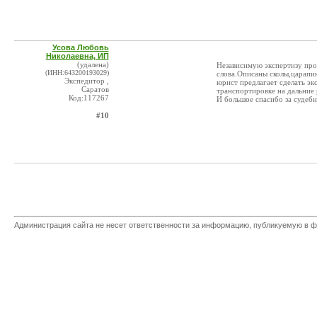
Усова Любовь
Николаевна, ИП
(удалена)
Независимую экспертизу пров
(ИНН:643200193029)
слова.Описаны сколы,царапи
Экспедитор ,
юрист предлагает сделать эк
Саратов
транспортировке на дальние 
Код:117267
И большое спасибо за судебн
#10
Администрация сайта не несет ответственности за информацию, публикуемую в ф