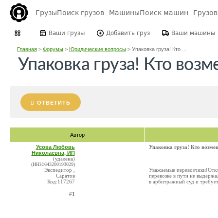
Грузы
Поиск грузов
Машины
Поиск машин
Грузо
Ваши грузы
Добавить груз
Ваши машины
Главная
>
Форумы
>
Юридические вопросы
>
Упаковка груза! Кто ...
Упаковка груза! Кто воз
ОТВЕТИТЬ
Автор
Усова Любовь
Упаковка груза! Кто возме
Николаевна, ИП
(удалена)
(ИНН:643200193029)
Экспедитор ,
Уважаемые перевозчики!Откл
Саратов
перевозке в пути не выдержал
Код:117267
в арбитражный суд и требует
#1