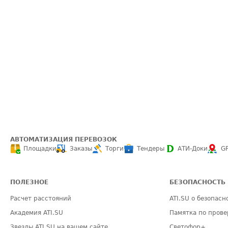
АВТОМАТИЗАЦИЯ ПЕРЕВОЗОК
Площадки
Заказы
Торги
Тендеры
АТИ-Доки
G
ПОЛЕЗНОЕ
БЕЗОПАСНОСТЬ
Расчет расстояний
ATI.SU о безопасн
Академия ATI.SU
Памятка по прове
Звезды ATI.SU на вашем сайте
Светофор+