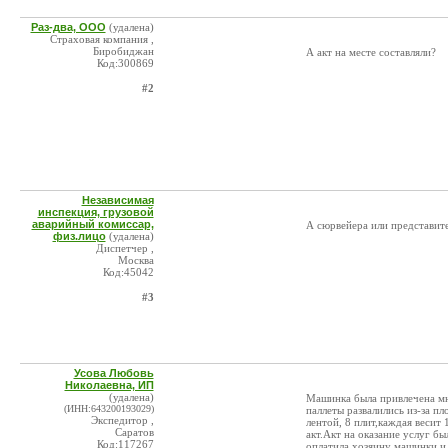
Раз-два, ООО
(удалена)
Страховая компания ,
Биробиджан
А акт на месте составляли?
Код:300869
#2
Независимая
инспекция, грузовой
аварийный комиссар,
А сюрвейера или представит
физ.лицо
(удалена)
Диспетчер ,
Москва
Код:45042
#3
Усова Любовь
Николаевна, ИП
(удалена)
Машинка была привлечена мно
(ИНН:643200193029)
паллеты развалились из-за п
Экспедитор ,
лентой, 8 плит,каждая весит 
Саратов
акт.Акт на оказание услуг б
Код:117267
оплатила хозяину машинки и