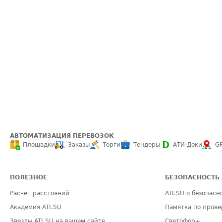
АВТОМАТИЗАЦИЯ ПЕРЕВОЗОК
Площадки
Заказы
Торги
Тендеры
АТИ-Доки
G
ПОЛЕЗНОЕ
БЕЗОПАСНОСТЬ
Расчет расстояний
ATI.SU о безопасн
Академия ATI.SU
Памятка по прове
Звезды ATI.SU на вашем сайте
Светофор+