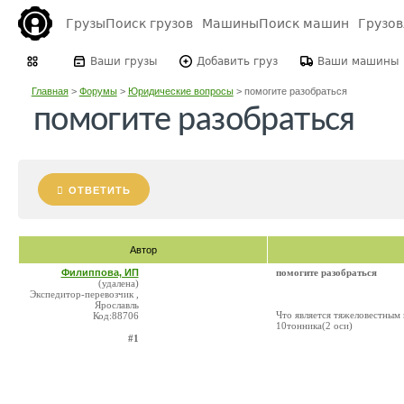
Грузы
Поиск грузов
Машины
Поиск машин
Грузо
Ваши грузы
Добавить груз
Ваши машины
Главная
>
Форумы
>
Юридические вопросы
>
помогите разобраться
помогите разобраться
ОТВЕТИТЬ
Автор
Филиппова, ИП
помогите разобраться
(удалена)
Экспедитор-перевозчик ,
Ярославль
Что является тяжеловестным 
Код:88706
10тонника(2 оси)
#1