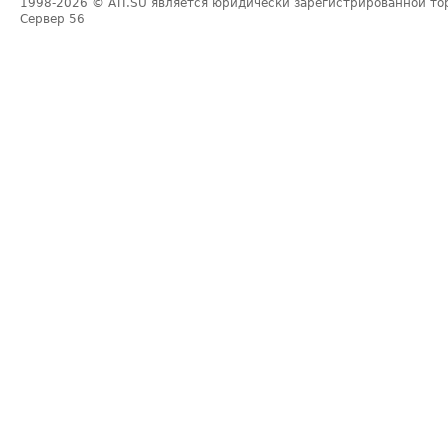
1998-2026
© ATI.SU является юридически зарегистрированной то
Сервер
56