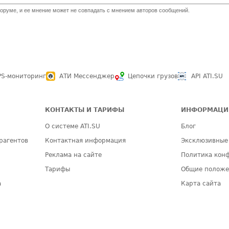
оруме, и ее мнение может не совпадать с мнением авторов сообщений.
PS-мониторинг
АТИ Мессенджер
Цепочки грузов
API ATI.SU
КОНТАКТЫ И ТАРИФЫ
ИНФОРМАЦИ
О системе ATI.SU
Блог
рагентов
Контактная информация
Эксклюзивные
Реклама на сайте
Политика кон
Тарифы
Общие полож
а
Карта сайта