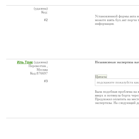
(удалена)
Код:
Установленной формы акта не
#2
можете взять бух.акт порчи
информация.
Иль Трак
(удалена)
Независимая экспертиза в
Перевозчик ,
Москва
Код:876697
Цитата
#3
подскажите пожалуйста как 
Была подобная проблема на в
вверх и потянула борта чере
Предложил оплатить на месте
экспертизы. На следующий ден