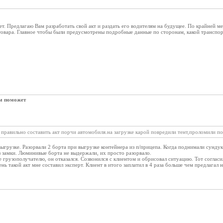
т. Предлагаю Вам разработать свой акт и раздать его водителям на будущее. По крайней ме
 товара. Главное чтобы были предусмотрены подробные данные по сторонам, какой транспо
ам поможет
правильно составить акт порчи автомобиля.на загрузке карой повредили тент,проломили по
ыгрузке. Разорвали 2 борта при выгрузке контейнера из п/прицепа. Когда поднимали сундук
з замки. Люминивые борта не выдержали, их просто разорвало.
 грузополучателю, он отказался. Созвонился с клиентом и обрисовал ситуацию. Тот согласи
ь такой акт мне составил эксперт. Клиент в итого заплатил в 4 раза больше чем предлагал н