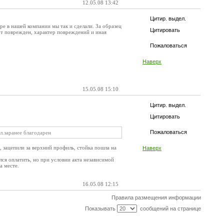
12.05.08 13:42
Цитир. выдел.
ре в нашей компании мы так и сделали. За образец
Цитировать
рт поврежден, характер повреждений и иная
Пожаловаться
Наверх
15.05.08 15:10
Цитир. выдел.
Цитировать
Пожаловаться
л.заранее благодарен
, зацепили за верхний профиль, стойка пошла на
Наверх
лся оплатить, но при условии акта независимой
а месте.
16.05.08 12:15
Правила размещения информации
Показывать
сообщений на странице