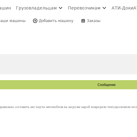
ашин
Грузовладельцам
Перевозчикам
АТИ-Доки
А
Ваши машины
Добавить машину
Заказы
Сообщение
равильно составить акт порчи автомобиля.на загрузке карой повредили тент,проломили пол