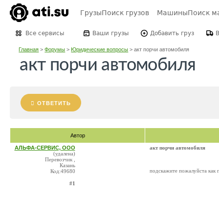
Грузы
Поиск грузов
Машины
Поиск м
Все сервисы
Ваши грузы
Добавить груз
Главная
>
Форумы
>
Юридические вопросы
>
акт порчи автомобиля
акт порчи автомобиля
ОТВЕТИТЬ
Автор
АЛЬФА-СЕРВИС, ООО
акт порчи автомобиля
(удалена)
Перевозчик ,
Казань
подскажите пожалуйста как п
Код:49680
#1