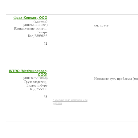
ФрахтКонсалт, ООО
(удалена)
(ИНН:6318191904)
см. почту
Юридические услуги ,
Самара
Код:2899686
#2
iNTRO (МетУниверсал,
ООО)
(ИНН:6672190650)
Изложите суть проблемы (мо
Грузовладелец ,
Екатеринбург
Код:255950
#3
* контакт был изменен или
удален