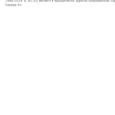
1998-2026
© ATI.SU является юридически зарегистрированной то
Сервер
61