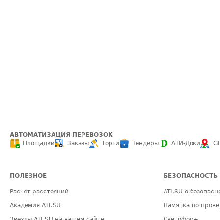
АВТОМАТИЗАЦИЯ ПЕРЕВОЗОК
Площадки
Заказы
Торги
Тендеры
АТИ-Доки
G
ПОЛЕЗНОЕ
БЕЗОПАСНОСТЬ
Расчет расстояний
ATI.SU о безопасн
Академия ATI.SU
Памятка по прове
Звезды ATI.SU на вашем сайте
Светофор+