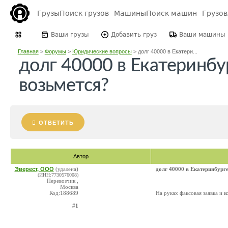
Грузы
Поиск грузов
Машины
Поиск машин
Грузо
Ваши грузы
Добавить груз
Ваши машины
Главная
>
Форумы
>
Юридические вопросы
>
долг 40000 в Екатери...
долг 40000 в Екатеринбу
возьмется?
ОТВЕТИТЬ
Автор
Эверест, ООО
(удалена)
долг 40000 в Екатеринбург
(ИНН:7730576008)
Перевозчик ,
Москва
Код:188689
На руках факсовая заявка и 
#1