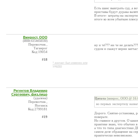
Есть шанс выиграть суд..а во
приставы будут дурака валять
В итоге- затраты на эксперт
итоге ко всем убыткам плюсу
Винрост, ООО
(ИНН:6154058330)
Перевозчик ,
ну и чё??? ни че не делать??
Таганрог
судом и скажут верни запчаст
Код:19054
#18
* контакт был изменен или
удален
Регентов Владимир
Сергеевич, физ.лицо
(удалена)
Цитата
(винрос, ООО @ 16.0
Перевозчик ,
во первых экспертизу назна
Ногинск
Код:2799181
Дорого. Снятие-установка, р
#19
поверьте.
Но главное в другом. О каки
практике знаю, что обычно в
а что то типа диагностики Д
самом деле обращение на сер
практически невозможно.