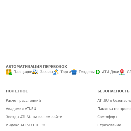
АВТОМАТИЗАЦИЯ ПЕРЕВОЗОК
Площадки
Заказы
Торги
Тендеры
АТИ-Доки
G
ПОЛЕЗНОЕ
БЕЗОПАСНОСТЬ
Расчет расстояний
ATI.SU о безопасн
Академия ATI.SU
Памятка по прове
Звезды ATI.SU на вашем сайте
Светофор+
Индекс ATI.SU FTL РФ
Страхование