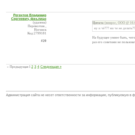
Регентов Владимир
Сергеевич, физ.лицо
(удалена)
Цитата
(винрос, ООО @ 16.0
Перевозчик ,
ну и чё??? ни че не делать?
Ногинск
Код:2799181
На будущее умнее быть, чег
#20
раз его советами не пользова
« Предыдущая
1
2
3
4
Следующая »
Администрация сайта не несет ответственности за информацию, публикуемую в ф