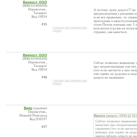
Винрост, ООО
(ИНН:6154058330)
Перевозчик ,
А почему сразу дорого?? во 
Таганрог
предположения а расценки ес
Код:19054
если все правильно, то серв
приходишь к юристу,показыва
#15
стоит.Потом платишь ему 5 т
* контакт был изменен или
результата.(грузак на погруз
удален
страшно, как кажеться.
Винрост, ООО
(ИНН:6154058330)
Перевозчик ,
Сейчас позвонил знакомому с
Таганрог
про неоригинальные или нет,
Код:19054
(это если запчасти у них пок
или сервис не додумал и нед
#16
деньги не маленькие.
* контакт был изменен или
удален
Вадо
(удалена)
Перевозчик ,
Нижний Новгород
Цитата
(винрос, ООО @ 16.0
Код:938197
Сейчас позвонил знакомому 
написано про неоригинальны
#17
гарантию.(это если запчаст
виноват, или сервис не дод
шансы забрать деньги не ма