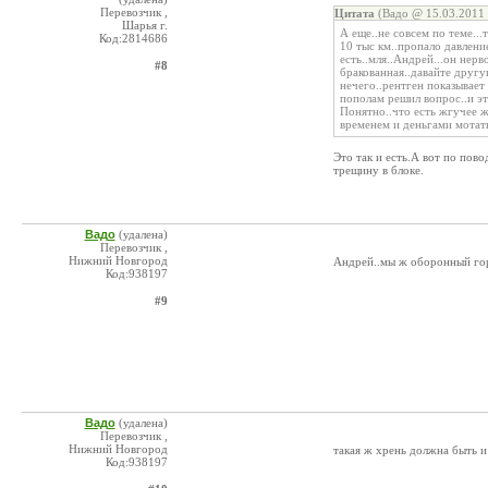
Перевозчик ,
Цитата
(Вадо @ 15.03.2011 
Шарья г.
А еще..не совсем по теме..
Код:2814686
10 тыс км..пропало давлени
есть..мля..Андрей...он нер
#8
бракованная..давайте другу
нечего..рентген показывает 
пополам решил вопрос..и эт
Понятно..что есть жгучее ж
временем и деньгами мотать
Это так и есть.А вот по пов
трещину в блоке.
Вадо
(удалена)
Перевозчик ,
Нижний Новгород
Андрей..мы ж оборонный го
Код:938197
#9
Вадо
(удалена)
Перевозчик ,
Нижний Новгород
такая ж хрень должна быть и 
Код:938197