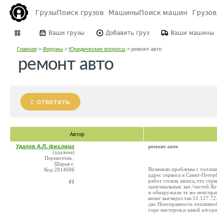
Грузы
Поиск грузов
Машины
Поиск машин
Грузо
Ваши грузы
Добавить груз
Ваши машины
Главная
>
Форумы
>
Юридические вопросы
>
ремонт авто
ремонт авто
ОТВЕТИТЬ
Автор
Удалов А.Л. физ.лицо
ремонт авто
(удалена)
Перевозчик ,
Шарья г.
Возникли проблемы с топлив
Код:2814686
адрес сервиса в Санкт-Петер
работ стояла запись,что серв
#1
оригинальных зап./частей.Хо
и обнаружили те же неиспра
визит выглядел так:51.127.7
двс.Неисправность топливной
горе мастеров,и какой алгори