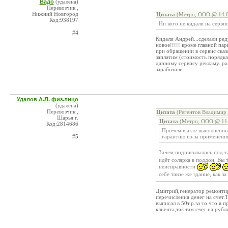
Вадо
(удалена)
Перевозчик ,
Нижний Новгород
Цитата
(Метро, ООО @ 14.0
Код:938197
Ни кого не кидали на серви
#4
Кидали Андрей...сделали реду
новое!!!!! кроме главной пар
при обращении в сервис сказ
заплатим (стоимость порядка
данному сервису рекламу..ра
заработали..
Удалов А.Л. физ.лицо
(удалена)
Перевозчик ,
Цитата
(Регентов Владимир 
Шарья г.
Цитата
(Метро, ООО @ 11.
Код:2814686
Причем в акте выполненных
#5
гарантию из-за применения
Зачем подписывались под т
идёт солярка в поддон, Вы
неисправности
себе такое же здание, как з
Дмитрий,генератор ремонтир
перечисления денег на счет.
выписал в 50т.р.за то что я 
клиента,так там счет на рубли