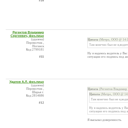
#10
Регентов Владимир
Сергеевич, физ.лицо
(удалена)
Цитата
(Метро, ООО @ 14.0
Перевозчик ,
Там конечно был не я,водит
Ногинск
Код:2799181
Ну я надеюсь водитель у Вас
#11
ситуации его подпись под ак
Удалов А.Л. физ.лицо
(удалена)
Перевозчик ,
Цитата
(Регентов Владимир 
Шарья г.
Цитата
(Метро, ООО @ 14.
Код:2814686
Там конечно был не я,води
#12
Ну я надеюсь водитель у В
ситуации его подпись под 
Я высылал доверенность.