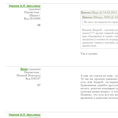
Удалов А.Л. физ.лицо
(удалена)
Перевозчик ,
Цитата
(Вадо @ 14.03.2011 
Шарья г.
Цитата
(Метро, ООО @ 14.
Код:2814686
Ни кого не кидали на серв
#6
Кидали Андрей...сделали ред
новое!!!!! кроме главной па
при обращении в сервис ска
заплатим (стоимость порядк
данному сервису рекламу..р
заработали..
Так и сделаю.
Вадо
(удалена)
Перевозчик ,
Нижний Новгород
А еще..не совсем по теме...
Код:938197
10 тыс км..пропало давление
есть..мля..Андрей...он нерв
#7
бракованная..давайте другую.
нечего..рентген показывает р
пополам решил вопрос..и это
Понятно..что есть жгучее же
временем и деньгами мотатьс
Удалов А.Л. физ.лицо
(удалена)