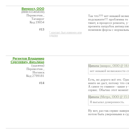
Винрост, ООО
(ИНН:6154058330)
Перевозчик ,
Так что??? нет никакой возм
Таганрог
подскажите!!! проблемма то 
Код:19054
тянет, в процессе ремонта, у
презента патрубок антикулле
#13
поменяли форсы с нормальны
* контакт был изменен или
удален
Регентов Владимир
Сергеевич, физ.лицо
(удалена)
Цитата
(винрос, ООО @ 16.0
Перевозчик ,
нет никакой возможности сп
Ногинск
Код:2799181
Есть, но дорого всё это. Од
#14
никто не даст, потому что 
А самое то главное - какие у
сервис. Обычно этот момент 
Цитата
(Метро, ООО @ 15.0
Я высылал доверенность.
Ну вот, раз так сервис наве
потом быть уверенными в су