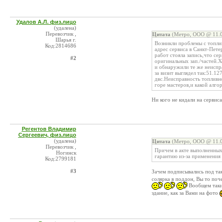
Удалов А.Л. физ.лицо
(удалена)
Перевозчик ,
Цитата
(Метро, ООО @ 11.0
Шарья г.
Возникли проблемы с топли
Код:2814686
адрес сервиса в Санкт-Пете
работ стояла запись,что сер
#2
оригинальных зап./частей.
и обнаружили те же неиспр
за визит выглядел так:51.1
двс.Неисправность топливно
горе мастеров,и какой алгор
Ни кого не кидали на сервис
Регентов Владимир
Сергеевич, физ.лицо
(удалена)
Цитата
(Метро, ООО @ 11.0
Перевозчик ,
Причем в акте выполненных 
Ногинск
гарантию из-за применения 
Код:2799181
#3
Зачем подписывались под та
солярка в поддон, Вы то по
Вообщем таким
здание, как за Вами на фото