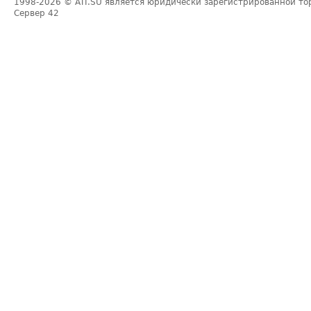
1998-2026
© ATI.SU является юридически зарегистрированной то
Сервер
42