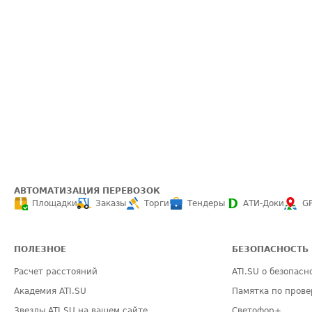
АВТОМАТИЗАЦИЯ ПЕРЕВОЗОК
Площадки
Заказы
Торги
Тендеры
АТИ-Доки
G
ПОЛЕЗНОЕ
БЕЗОПАСНОСТЬ
Расчет расстояний
ATI.SU о безопасн
Академия ATI.SU
Памятка по прове
Звезды ATI.SU на вашем сайте
Светофор+