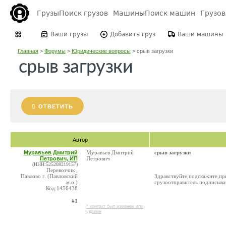
Грузы
Поиск грузов
Машины
Поиск машин
Грузо
Ваши грузы
Добавить груз
Ваши машины
Главная
>
Форумы
>
Юридические вопросы
>
срыв загрузки
срыв загрузки
ОТВЕТИТЬ
Автор
Муравьев Дмитрий
Муравьев Дмитрий
срыв загрузки
Петрович, ИП
Петрович
(ИНН:525208219157)
Перевозчик ,
Павлово г. (Павловский
Здравствуйте,подскажите,прие
м.о.)
грузоотправитель подписыват
Код:1456438
#1
* контакт был изменен или
удален