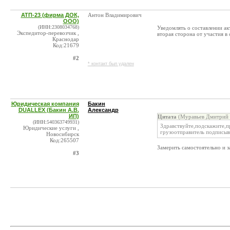
АТП-23 (фирма ДОК,
Антон Владимирович
ООО)
(ИНН:2308034768)
Уведомлять о составлении ак
Экспедитор-перевозчик ,
вторая сторона от участия в 
Краснодар
Код:21679
#2
* контакт был удален
Юридическая компания
Бакин
DUALLEX (Бакин А.В.
Александр
ИП)
Цитата
(Муравьев Дмитрий 
(ИНН:540363749931)
Здравствуйте,подскажите,при
Юридические услуги ,
грузоотправитель подписыва
Новосибирск
Код:265507
Замерить самостоятельно и з
#3