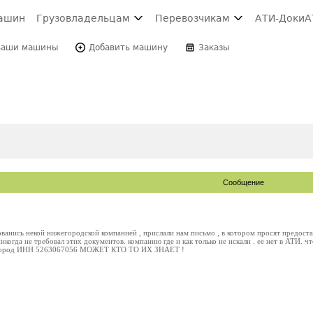
ашин
Грузовладельцам
Перевозчикам
АТИ-Доки
А
Ваши машины
Добавить машину
Заказы
Сообщение
ванись некой нижегородской компанией , прислали нам письмо , в котором просят предост
никогда не требовал этих документов. компанию где и как только не искали . ее нет в АТИ. чт
город ИНН 5263067056 МОЖЕТ КТО ТО ИХ ЗНАЕТ !