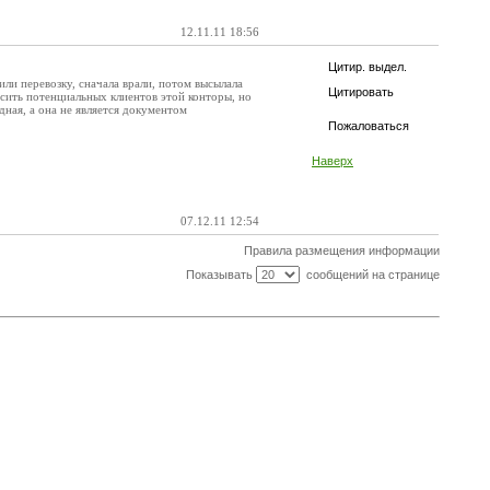
12.11.11 18:56
Цитир. выдел.
ли перевозку, сначала врали, потом высылала
Цитировать
асить потенциальных клиентов этой конторы, но
ная, а она не является документом
Пожаловаться
Наверх
07.12.11 12:54
Правила размещения информации
Показывать
сообщений на странице