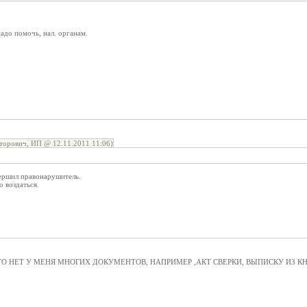
адо помочь, нал. органам.
торович, ИП @ 12.11.2011 11:06)
вершил правонарушитель.
о воздаться.
 ЧТО НЕТ У МЕНЯ МНОГИХ ДОКУМЕНТОВ, НАПРИМЕР ,АКТ СВЕРКИ, ВЫПИСКУ ИЗ К