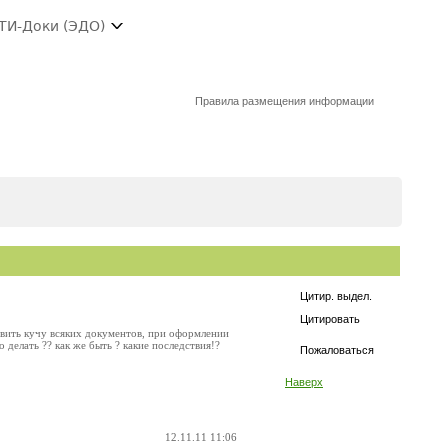
ТИ-Доки (ЭДО)
Правила размещения информации
Цитир. выдел.
Цитировать
авить кучу всяких документов, при оформлении
о делать ?? как же быть ? какие последствия!?
Пожаловаться
Наверх
12.11.11 11:06