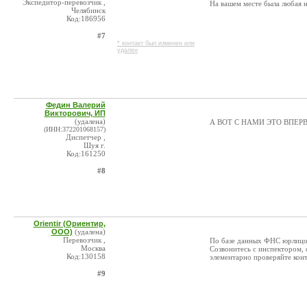
Экспедитор-перевозчик ,
На вашем месте была любая н
Челябинск
Код:186956
#7
* контакт был изменен или
удален
Федин Валерий
Викторович, ИП
(удалена)
А ВОТ С НАМИ ЭТО ВПЕР
(ИНН:372201068157)
Диспетчер ,
Шуя г.
Код:161250
#8
Orientir (Ориентир,
ООО)
(удалена)
Перевозчик ,
По базе данных ФНС юрлицо 
Москва
Созвонитесь с инспектором, 
Код:130158
элементарно проверяйте конт
#9