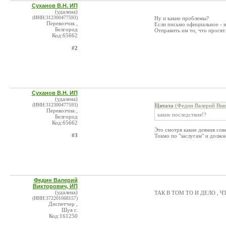
Суханов В.Н. ИП
(удалена)
(ИНН:312300477593)
Ну и какие проблемы?
Перевозчик ,
Если письмо официальное - н
Белгород
Отправить им то, что просят.
Код:65662
#2
Суханов В.Н. ИП
(удалена)
(ИНН:312300477593)
Цитата
(Федин Валерий Вик
Перевозчик ,
какие последствия!?
Белгород
Код:65662
Это смотря какие деяния со
#3
Токмо по "заслугам" и должн
Федин Валерий
Викторович, ИП
(удалена)
ТАК В ТОМ ТО И ДЕЛО ,
(ИНН:372201068157)
Диспетчер ,
Шуя г.
Код:161250