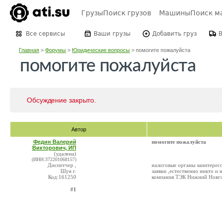
Грузы
Поиск грузов
Машины
Поиск м
Все сервисы
Ваши грузы
Добавить груз
Главная
>
Форумы
>
Юридические вопросы
>
помогите пожалуйста
помогите пожалуйста
Обсуждение закрыто.
Автор
Федин Валерий
помогите пожалуйста
Викторович, ИП
(удалена)
(ИНН:372201068157)
Диспетчер ,
налоговые органы заинтересо
Шуя г.
заявки ,естественно никто и 
Код:161250
компания ТЭК Нижний Нов
#1