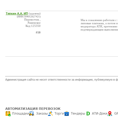
Тяпкин А.А. ИП
(удалена)
(ИНН:504012627421)
Перевозчик ,
Мы к сожалению работали с э
Раменское
липовые платежки, а потом и
Код:125350
модератора АТИ, претензию о
подтверждающим выполнение 
#10
Администрация сайта не несет ответственности за информацию, публикуемую в ф
АВТОМАТИЗАЦИЯ ПЕРЕВОЗОК
Площадки
Заказы
Торги
Тендеры
АТИ-Доки
G