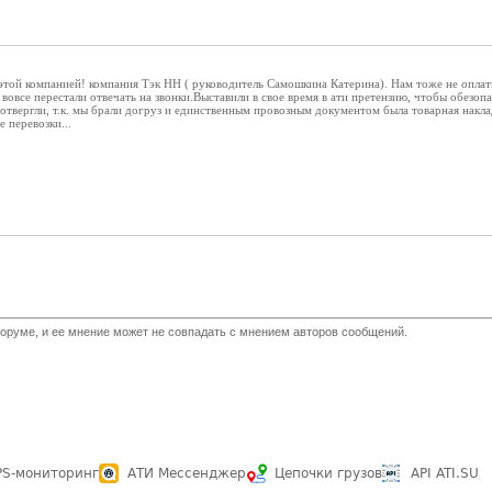
той компанией! компания Тэк НН ( руководитель Самошкина Катерина). Нам тоже не оплати
 вовсе перестали отвечать на звонки.Выставили в свое время в ати претензию, чтобы обезоп
твергли, т.к. мы брали догруз и единственным провозным документом была товарная наклад
перевозки...
оруме, и ее мнение может не совпадать с мнением авторов сообщений.
PS-мониторинг
АТИ Мессенджер
Цепочки грузов
API ATI.SU