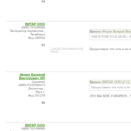
#4
ВИТАР, ООО
(ИНН:7453180080)
Экспедитор-перевозчик ,
Цитата
(Федин Валерий Вик
Челябинск
ТАК В ТОМ ТО И ДЕЛО 
Код:186956
#5
* контакт был изменен или
Предоставьте что есть и не 
удален
Федин Валерий
Викторович, ИП
(удалена)
Цитата
(ВИТАР, ООО @ 12.1
(ИНН:372201068157)
Предоставьте что есть и не
Диспетчер ,
Шуя г.
Код:161250
ЭТО ВЫ МНЕ ГОВОРИТЕ ,
#6
ВИТАР, ООО
(ИНН:7453180080)