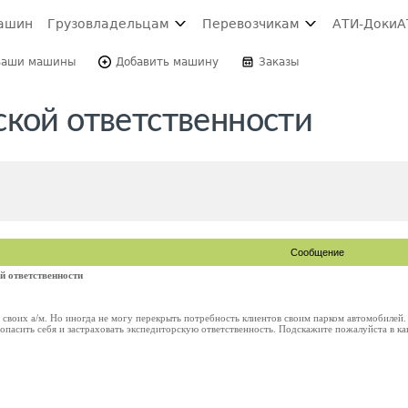
ашин
Грузовладельцам
Перевозчикам
АТИ-Доки
А
Ваши машины
Добавить машину
Заказы
ской ответственности
Сообщение
й ответственности
своих а/м. Но иногда не могу перекрыть потребность клиентов своим парком автомобилей.
опасить себя и застраховать экспедиторскую ответственность. Подскажите пожалуйста в ка