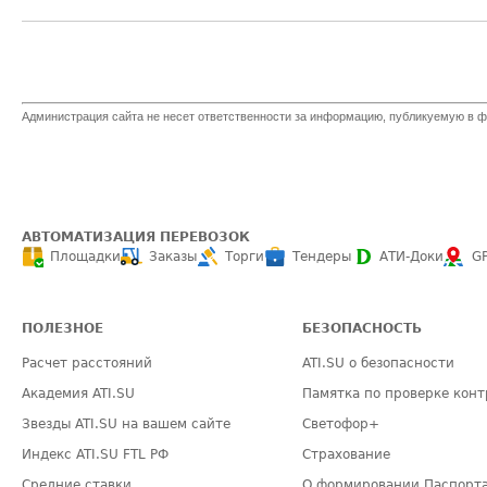
Администрация сайта не несет ответственности за информацию, публикуемую в ф
АВТОМАТИЗАЦИЯ ПЕРЕВОЗОК
Площадки
Заказы
Торги
Тендеры
АТИ-Доки
G
ПОЛЕЗНОЕ
БЕЗОПАСНОСТЬ
Расчет расстояний
ATI.SU о безопасности
Академия ATI.SU
Памятка по проверке конт
Звезды ATI.SU на вашем сайте
Светофор+
Индекс ATI.SU FTL РФ
Страхование
Средние ставки
О формировании Паспорт