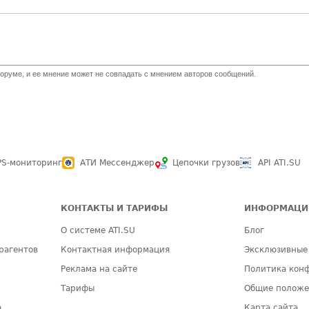
оруме, и ее мнение может не совпадать с мнением авторов сообщений.
PS-мониторинг
АТИ Мессенджер
Цепочки грузов
API ATI.SU
КОНТАКТЫ И ТАРИФЫ
ИНФОРМАЦИ
О системе ATI.SU
Блог
рагентов
Контактная информация
Эксклюзивные
Реклама на сайте
Политика кон
Тарифы
Общие полож
а
Карта сайта