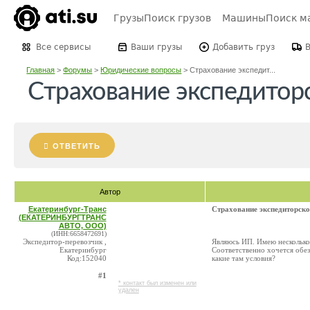
Грузы
Поиск грузов
Машины
Поиск м
Все сервисы
Ваши грузы
Добавить груз
Главная
>
Форумы
>
Юридические вопросы
>
Страхование экспедит...
Страхование экспедитор
ОТВЕТИТЬ
Автор
Екатеринбург-Транс
Страхование экспедиторско
(ЕКАТЕРИНБУРГТРАНС
АВТО, ООО)
(ИНН:6658472691)
Экспедитор-перевозчик ,
Являюсь ИП. Имею несколько 
Екатеринбург
Соответственно хочется обез
Код:152040
какие там условия?
#1
* контакт был изменен или
удален