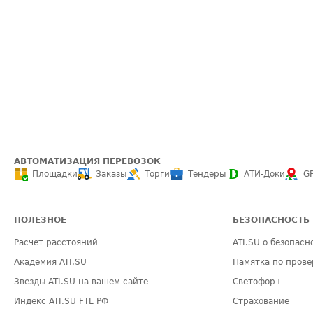
АВТОМАТИЗАЦИЯ ПЕРЕВОЗОК
Площадки
Заказы
Торги
Тендеры
АТИ-Доки
G
ПОЛЕЗНОЕ
БЕЗОПАСНОСТЬ
Расчет расстояний
ATI.SU о безопасн
Академия ATI.SU
Памятка по прове
Звезды ATI.SU на вашем сайте
Светофор+
Индекс ATI.SU FTL РФ
Страхование