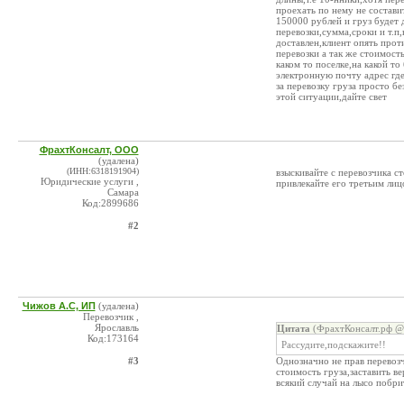
проехать по нему не состави
150000 рублей и груз будет д
перевозки,сумма,сроки и т.п,
доставлен,клиент опять проти
перевозки а так же стоимост
каком то поселке,на какой т
электронную почту адрес где
за перевозку груза просто б
этой ситуации,дайте свет
ФрахтКонсалт, ООО
(удалена)
(ИНН:6318191904)
взыскивайте с перевозчика с
Юридические услуги ,
привлекайте его третьим лиц
Самара
Код:2899686
#2
Чижов А.С, ИП
(удалена)
Перевозчик ,
Ярославль
Цитата
(ФрахтКонсалт.рф @ 
Код:173164
Рассудите,подскажите!!
#3
Однозначно не прав перевозч
стоимость груза,заставить ве
всякий случай на лысо побр