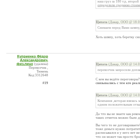
наш груз за 180 т.р, второ
определили среднюю стоимо
Цитата
(Дакар, ООО @ 18.0
Снимаем перед Вами шляпу
Хоть шляпу, хоть беретку с
Куприенко Фёдор
Александрович,
физ.лицо
(удалена)
Цитата
(Дакар, ООО @ 14.0
Перевозчик ,
перевозчик запросили допла
Тюмень
Код:3312648
С кем вы ведёте переговоры?
#19
связывались с тем кто реал
Цитата
(Дакар, ООО @ 14.0
Компания ,которая взялась з
одним положительным отзыв
Да что вы не знаете как рек
таких отметок можно было д
Вы чего то не договариваете
тоже деньги нужно потратить 
расписывался и у него нет н
что он может так просто бр