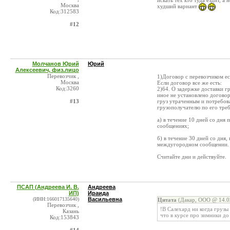
искать тех кто туда ездит, а
Москва
худший вариант
Код:312583
#12
Молчанов Юрий
Юрий
Алексеевич, физ.лицо
Перевозчик ,
1)Договор с перевозчиком ес
Москва
Если договор все же есть:
Код:3260
2)64. О задержке доставки г
иное не установлено договор
#13
груз утраченным и потребова
грузополучателю по его тре
а) в течение 10 дней со дня
сообщениях;
б) в течение 30 дней со дня,
междугородном сообщении.
Считайте дни и действуйте.
ПСАП (Андреева И. В.
Андреева
ИП)
Ираида
(ИНН:166017135640)
Васильевна
Цитата
(Дакар, ООО @ 14.0
Перевозчик ,
!В Салехард ни когда грузы 
Казань
что в курсе про зимники до
Код:153843