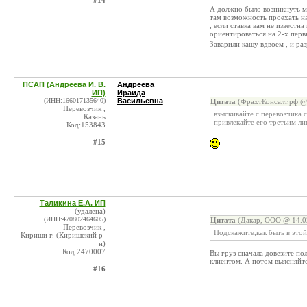
#14
А должно было возникнуть м
там возможность проехать на
, если ставка вам не известн
ориентироваться на 2-х пер
Заварили кашу вдвоем , и раз
ПСАП (Андреева И. В.
Андреева
ИП)
Ираида
(ИНН:166017135640)
Васильевна
Цитата
(ФрахтКонсалт.рф @ 
Перевозчик ,
взыскивайте с перевозчика 
Казань
привлекайте его третьим ли
Код:153843
#15
Таликина Е.А. ИП
(удалена)
(ИНН:470802464605)
Цитата
(Дакар, ООО @ 14.0
Перевозчик ,
Подскажите,как быть в это
Кириши г. (Киришский р-
н)
Код:2470007
Вы груз сначала довезите по
клиентом. А потом выясняйте 
#16