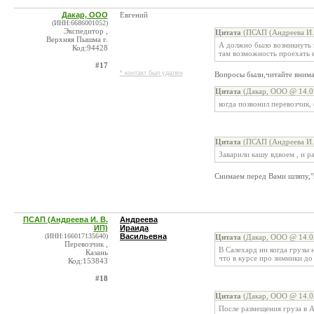
Дакар, ООО
Евгений
(ИНН:6686001052)
Экспедитор ,
Цитата
(ПСАП (Андреева И. 
Верхняя Пышма г.
А должно было возникнуть м
Код:94428
там возможность проехать 
#17
* контакт был удален
Вопросы были,читайте внима
Цитата
(Дакар, ООО @ 14.0
когда позвонил перевозчик,
Цитата
(ПСАП (Андреева И. 
Заварили кашу вдвоем , и р
Снимаем перед Вами шляпу,
ПСАП (Андреева И. В.
Андреева
ИП)
Ираида
(ИНН:166017135640)
Васильевна
Цитата
(Дакар, ООО @ 14.0
Перевозчик ,
В Салехард ни когда грузы н
Казань
что в курсе про зимники до
Код:153843
#18
Цитата
(Дакар, ООО @ 14.0
После размещения груза в А