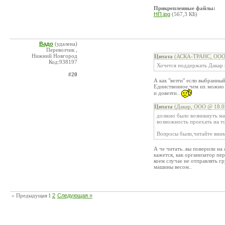
Прикрепленные файлы:
НП.jpg
(567,3 КБ)
Вадо
(удалена)
Перевозчик ,
Нижний Новгород
Цитата
(АСКА-ТРАНС, ООО 
Код:938197
Хочется поддержать Дакар 
#20
А как "везти" если выбранны
Единственное,чем их можно 
и довезти..
Цитата
(Дакар, ООО @ 18.0
должно было возникнуть мас
возможность проехать на т
Вопросы были,читайте вним
А че читать..вы поверили на
кажется, как организатор пе
коем случае не отправлять г
машины весом..
« Предыдущая
1
2
Следующая »