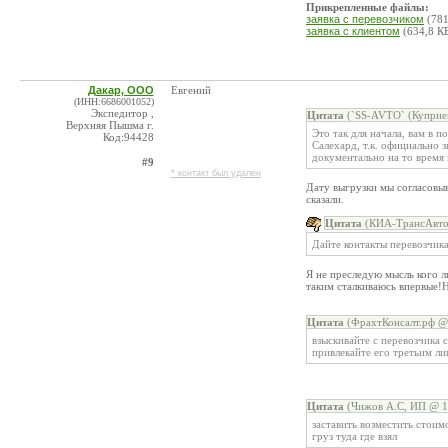
Прикрепленные файлы:
заявка с перевозчиком
(781
заявка с клиентом
(634,8 К
Дакар, ООО
Евгений
(ИНН:6686001052)
Экспедитор ,
Цитата
(`SS-AVTO` (Куприен
Верхняя Пышма г.
Это так для начала, вам в п
Код:94428
Салехард, т.к. официально 
документально на то время 
#9
* контакт был удален
Дату выгрузки мы согласовыв
сказали.
Цитата
(КИА-ТрансАвто,
Дайте контакты перевозчика
Я не преследую мысль кого л
таким сталкиваюсь впервые!Н
Цитата
(ФрахтКонсалт.рф @ 
взыскивайте с перевозчика 
привлекайте его третьим ли
Цитата
(Чижов А.С, ИП @ 14
заставить возместить стоим
груз туда где взял