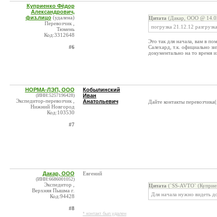
Куприенко Фёдор
Александрович,
физ.лицо
(удалена)
Цитата
(Дакар, ООО @ 14.0
Перевозчик ,
погрузка 21.12.12 разгрузка
Тюмень
Код:3312648
Это так для начала, вам в по
#6
Салехард, т.к. официально з
документально на то время и
НОРМА-ЛЭП, ООО
Кобылинский
(ИНН:5257196428)
Иван
Экспедитор-перевозчик ,
Анатольевич
Дайте контакты перевозчика(
Нижний Новгород
Код:103530
#7
Дакар, ООО
Евгений
(ИНН:6686001052)
Экспедитор ,
Цитата
(`SS-AVTO` (Куприен
Верхняя Пышма г.
Для начала нужно видеть док
Код:94428
#8
* контакт был удален