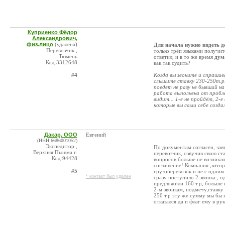
Куприенко Фёдор
Александрович,
физ.лицо
(удалена)
Для начала нужно видеть 
Перевозчик ,
только трёп языками получи
Тюмень
ответил, и в то же время
дум
Код:3312648
как так судить?
#4
Когда вы звоните и спрашив
слышите ставку 230-250т.р.
поедет не разу не бывший на
работа выполнена от пробле
видит... 1-е не пройдёт, 2-
которые вы сами себе создал
Дакар, ООО
Евгений
(ИНН:6686001052)
Экспедитор ,
По документам согласен, зав
Верхняя Пышма г.
перевозчик, озвучив свою ста
Код:94428
вопросов больше не возникло
соглашение! Компания ,котора
#5
грузоперевозок и не с одни
* контакт был удален
сразу поступило 2 звонка , о
предложили 160 т.р, больше 
2-м звонкам, подмечу,ставку
250 т.р эту же сумму мы бы и
отказался да и флаг ему в рук