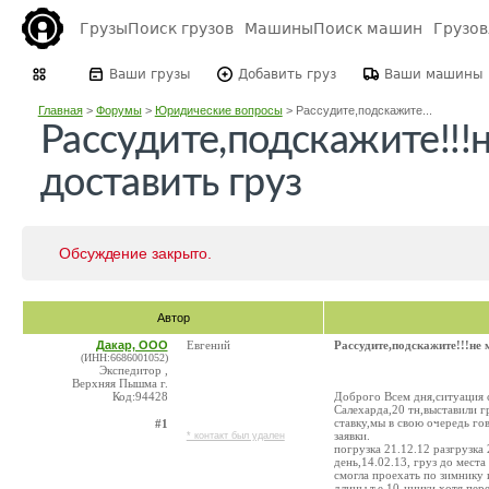
Грузы
Поиск грузов
Машины
Поиск машин
Грузо
Ваши грузы
Добавить груз
Ваши машины
Главная
>
Форумы
>
Юридические вопросы
>
Рассудите,подскажите...
Рассудите,подскажите!!!
доставить груз
Обсуждение закрыто.
Автор
Дакар, ООО
Евгений
Рассудите,подскажите!!!не 
(ИНН:6686001052)
Экспедитор ,
Верхняя Пышма г.
Код:94428
Доброго Всем дня,ситуация 
Салехарда,20 тн,выставили г
ставку,мы в свою очередь го
#1
заявки.
* контакт был удален
погрузка 21.12.12 разгрузк
день,14.02.13, груз до мест
смогла проехать по зимнику
длины,т.е 10-нники,хотя пер