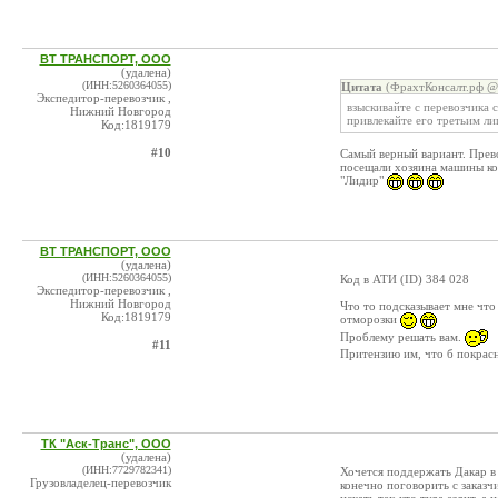
ВТ ТРАНСПОРТ, ООО
(удалена)
(ИНН:5260364055)
Цитата
(ФрахтКонсалт.рф @ 
Экспедитор-перевозчик ,
взыскивайте с перевозчика 
Нижний Новгород
привлекайте его третьим ли
Код:1819179
#10
Самый верный вариант. Прево
посещали хозяина машины ког
"Лидир"
ВТ ТРАНСПОРТ, ООО
(удалена)
(ИНН:5260364055)
Код в АТИ (ID) 384 028
Экспедитор-перевозчик ,
Нижний Новгород
Что то подсказывает мне что 
Код:1819179
отморозки
Проблему решать вам.
#11
Притензию им, что б покрас
ТК "Аск-Транс", ООО
(удалена)
(ИНН:7729782341)
Хочется поддержать Дакар в
Грузовладелец-перевозчик
конечно поговорить с заказч
,