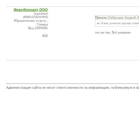
ФрахтКонсалт, ООО
(удалена)
(ИНН:6318191904)
Цитата
(Забродин Андрей А
Юридические услуги ,
во блин дожили проще плюн
Самара
Код:2899686
это не так. Всё решаемо.
#12
Администрация сайта не несет ответственности за информацию, публикуемую в ф