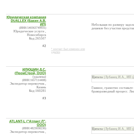
Юридическая компания
DUALLEX (Бакин А.В.
ИП)
Небольшая по размеру задол
(ИНН:540363749931)
дешевле без участия предста
Юридические услуги ,
Новосибирск
Код:265507
#2
* контакт был изменен или
удален
ИЛЮШИН Д.С.
(ПромСтрой, ООО)
(удалена)
Цитата
(Лубанец И.А., ИП @
(ИНН:1657114408)
Экспедитор-перевозчик ,
Казань
Главное, грамотно составьте
Код:160281
бракоразводный процесс. Лиш
#3
ATLANT-L ("Атлант Л",
ООО)
(ИНН:4823038230)
Цитата
(Лубанец И.А., ИП @
Экспедитор-перевозчик ,