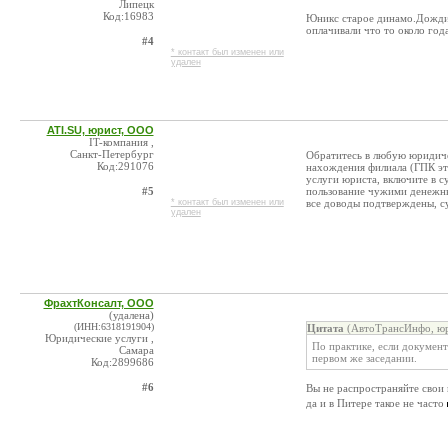
Липецк
Код:16983
Юникс старое динамо.Дождит
оплачивали что то около года
#4
* контакт был изменен или
удален
ATI.SU, юрист, ООО
IT-компания ,
Санкт-Петербург
Обратитесь в любую юридиче
Код:291076
нахождения филиала (ГПК это
услуги юриста, включите в с
#5
пользование чужими денежным
* контакт был изменен или
все доводы подтверждены, су
удален
ФрахтКонсалт, ООО
(удалена)
(ИНН:6318191904)
Цитата
(АвтоТрансИнфо, юр
Юридические услуги ,
По практике, если документ
Самара
первом же заседании.
Код:2899686
#6
Вы не распространяйте свои
да и в Питере такое не часто