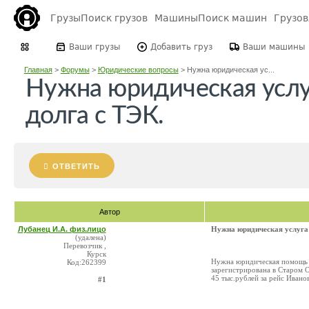
Грузы
Поиск грузов
Машины
Поиск машин
Грузо
Ваши грузы
Добавить груз
Ваши машины
Главная
>
Форумы
>
Юридические вопросы
>
Нужна юридическая ус...
Нужна юридическая услу
долга с ТЭК.
ОТВЕТИТЬ
Автор
Лубанец И.А. физ.лицо
Нужна юридическая услуга 
(удалена)
Перевозчик ,
Курск
Нужна юридическая помощь 
Код:262399
зарегистрирована в Старом О
45 тыс.рублей за рейс Ивано
#1