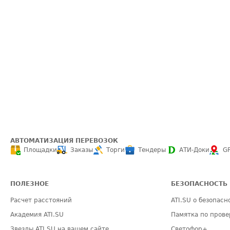
АВТОМАТИЗАЦИЯ ПЕРЕВОЗОК
Площадки
Заказы
Торги
Тендеры
АТИ-Доки
G
ПОЛЕЗНОЕ
БЕЗОПАСНОСТЬ
Расчет расстояний
ATI.SU о безопасн
Академия ATI.SU
Памятка по прове
Звезды ATI.SU на вашем сайте
Светофор+