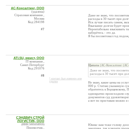
АС-Консалтинг, ООО
(удалена)
Страховая компания ,
Даже не знаю, что посоветов
Москва
расходы в 30 тысяч при долге
Код:284198
Иск лучше писать самим, вкл
Взыскание долгов будет проис
#7
Нерентабельно взыскивать та
наберётесь - это да.
Я бы посоветовал год подожд
ATI.SU, юрист, ООО
IT-компания ,
Санкт-Петербург
Цитата
(АС-Консалтинг (АС-
Код:291076
Даже не знаю, что посовето
расходы в 30 тысяч при долг
#8
* контакт был изменен или
удален
Не знаю, какие цены на услуг
000 р. Считаю указанную су
обратитесь к Борщевскому, П
однократно происходили слу
документов суд удовлетворял
а вот по приставам можно и 
СЭНДВИЧ СТРОЙ
ЛОГИСТИК, ООО
(ИНН:5005058959)
Юникс нам тоже голову дооо
Перевозчик ,
заказчика, так ускорите про