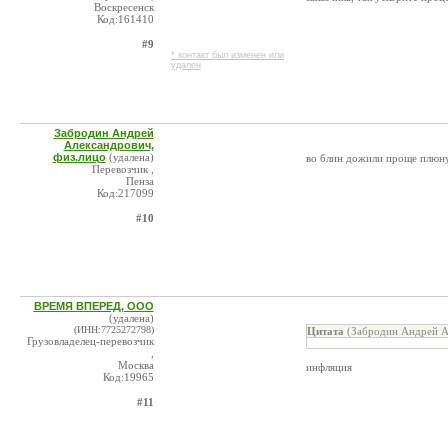
Воскресенск
Код:161410
#9
* контакт был изменен или
удален
Забродин Андрей
Александрович,
физ.лицо
(удалена)
во блин дожили проще плюну
Перевозчик ,
Пенза
Код:217099
#10
ВРЕМЯ ВПЕРЕД, ООО
(удалена)
(ИНН:7725272798)
Цитата
(Забродин Андрей А
Грузовладелец-перевозчик
,
Москва
инфляция
Код:19965
#11