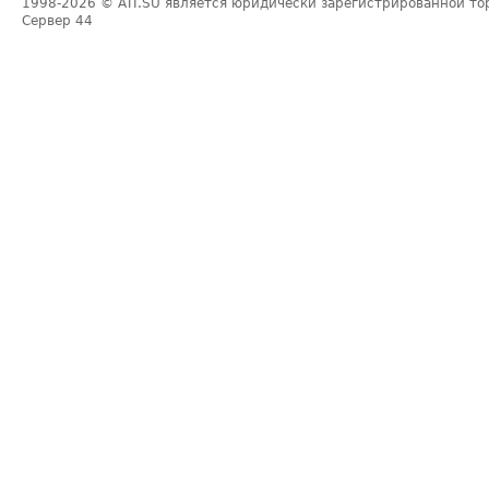
1998-2026
© ATI.SU является юридически зарегистрированной то
Сервер
44