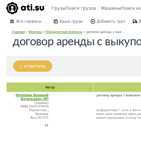
Грузы
Поиск грузов
Машины
Поиск м
Все сервисы
Ваши грузы
Добавить груз
Главная
>
Форумы
>
Юридические вопросы
>
договор аренды с вык...
договор аренды с выкуп
ОТВЕТИТЬ
Автор
Нетребин Валерий
договор аренды с выкупом
Витальевич, ИП
(удалена)
(ИНН:234311470459)
Перевозчик ,
ув.форумчане ! -если у кого
Армавир
както мало понятно( взнос,де
Код:161331
может передумать и тогда что
#1