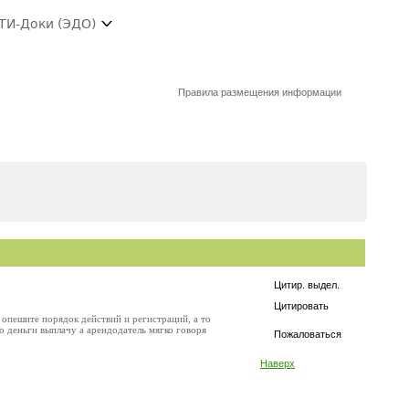
ТИ-Доки (ЭДО)
Правила размещения информации
Цитир. выдел.
Цитировать
я опешите порядок действий и регистраций, а то
 то деньги выплачу а арендодатель мягко говоря
Пожаловаться
Наверх