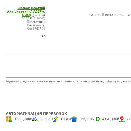
Шатров Василий
Анатольевич (ЛИДЕР +,
ООО)
(удалена)
ВАЛЕРИЙ ВИТАЛЬЕВИЧ ВЫ
(ИНН:4212126669)
Перевозчик ,
Полысаево г.
Код:1262504
#2
Администрация сайта не несет ответственности за информацию, публикуемую в ф
АВТОМАТИЗАЦИЯ ПЕРЕВОЗОК
Площадки
Заказы
Торги
Тендеры
АТИ-Доки
G