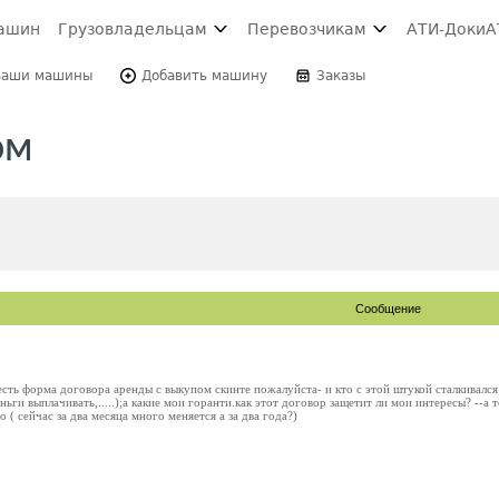
ашин
Грузовладельцам
Перевозчикам
АТИ-Доки
А
Ваши машины
Добавить машину
Заказы
ом
Сообщение
 есть форма договора аренды с выкупом скинте пожалуйста- и кто с этой штукой сталкивалс
ньги выплачивать,.....);а какие мои горанти.как этот договор защетит ли мои интересы? --а
 ( сейчас за два месяца много меняется а за два года?)