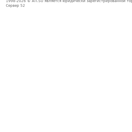
1998-2026
© ATI.SU является юридически зарегистрированной то
Сервер
52