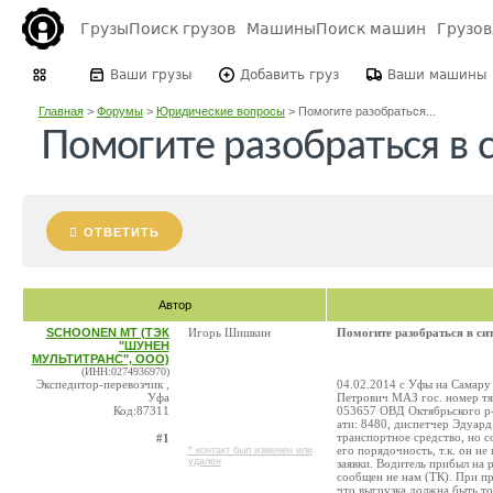
Грузы
Поиск грузов
Машины
Поиск машин
Грузо
Ваши грузы
Добавить груз
Ваши машины
Главная
>
Форумы
>
Юридические вопросы
>
Помогите разобраться...
Помогите разобраться в 
ОТВЕТИТЬ
Автор
SCHOONEN MT (ТЭК
Игорь Шишкин
Помогите разобраться в си
"ШУНЕН
МУЛЬТИТРАНС", ООО)
(ИНН:0274936970)
Экспедитор-перевозчик ,
04.02.2014 с Уфы на Самару
Уфа
Петрович МАЗ гос. номер тя
Код:87311
053657 ОВД Октябрьского р-
ати: 8480, диспетчер Эдуард
транспортное средство, но 
#1
его порядочность, т.к. он н
* контакт был изменен или
удален
заявки. Водитель прибыл на р
сообщен не нам (ТК). При п
что выгрузка должна быть то