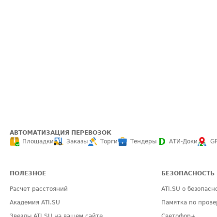
АВТОМАТИЗАЦИЯ ПЕРЕВОЗОК
Площадки
Заказы
Торги
Тендеры
АТИ-Доки
G
ПОЛЕЗНОЕ
БЕЗОПАСНОСТЬ
Расчет расстояний
ATI.SU о безопасн
Академия ATI.SU
Памятка по прове
Звезды ATI.SU на вашем сайте
Светофор+