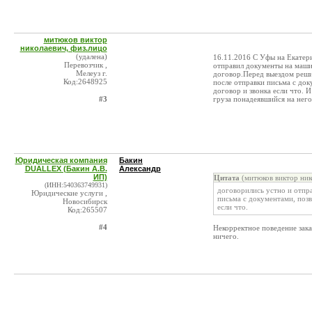
митюков виктор
николаевич, физ.лицо
(удалена)
16.11.2016 С Уфы на Екатер
Перевозчик ,
отправил документы на маш
Мелеуз г.
договор.Перед выездом решил
Код:2648925
после отправки письма с док
договор и звонка если что. И
#3
груза понадеявшийся на него
Юридическая компания
Бакин
DUALLEX (Бакин А.В.
Александр
ИП)
Цитата
(митюков виктор ник
(ИНН:540363749931)
договорились устно и отпра
Юридические услуги ,
письма с документами, поз
Новосибирск
если что.
Код:265507
#4
Некорректное поведение зака
ничего.