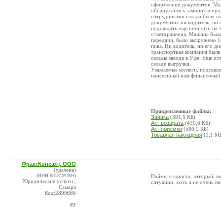
оформлении документов. Маш
обнаружилась заморозка прод
сотрудниками склада было из
документах ни водитель, ни
подождать еще немного, на ч
ответхранения. Машина была
передачи, было выгружено 14
пива. Ни водитель, ни его д
транспортная компания была 
склады завода в Уфе. Еще ос
складе выгрузки.
Уважаемые коллеги, подскажи
нанесенный нам финансовый
Прикрепленные файлы:
Заявка
(391,5 КБ)
Акт возврата
(439,6 КБ)
Акт приемки
(580,9 КБ)
Товарная накладная
(1,1 М
ФрахтКонсалт, ООО
(удалена)
(ИНН:6318191904)
Наймите юриста, который, в
Юридические услуги ,
ситуации, хоть и не очень в
Самара
Код:2899686
#2