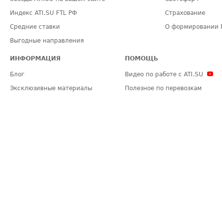
Индекс ATI.SU FTL РФ
Страхование
Средние ставки
О формировании 
Выгодные направления
ИНФОРМАЦИЯ
ПОМОЩЬ
Блог
Видео по работе с ATI.SU
Эксклюзивные материалы
Полезное по перевозкам
Политика конфиденциальности
Часто задаваемые вопросы (FA
Общие положения
Техническая информация
Карта сайта
ЗАДАТЬ ВОПРОС