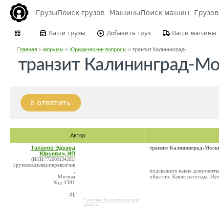
Грузы
Поиск грузов
Машины
Поиск машин
Грузо
Ваши грузы
Добавить груз
Ваши машины
Главная
>
Форумы
>
Юридические вопросы
>
транзит Калининград-...
транзит Калининград-Мо
ОТВЕТИТЬ
Автор
Таланов Эдуард
транзит Калининград-Моск
Юрьевич, ИП
(ИНН:772000134202)
Грузовладелец-перевозчик
,
подскажите какие документы,
Москва
обратно. Какие расходы. Нуж
Код:4301
#1
* контакт был изменен или
удален