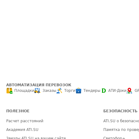
АВТОМАТИЗАЦИЯ ПЕРЕВОЗОК
Площадки
Заказы
Торги
Тендеры
АТИ-Доки
G
ПОЛЕЗНОЕ
БЕЗОПАСНОСТЬ
Расчет расстояний
ATI.SU о безопасн
Академия ATI.SU
Памятка по прове
Звезды ATI.SU на вашем сайте
Светофор+