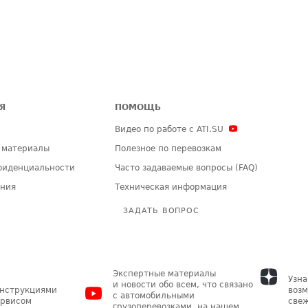
Я
ПОМОЩЬ
Видео по работе с ATI.SU
 материалы
Полезное по перевозкам
фиденциальности
Часто задаваемые вопросы (FAQ)
ения
Техническая информация
ЗАДАТЬ ВОПРОС
Экспертные материалы
Узна
и новости обо всем, что связано
инструкциями
возм
с автомобильными
ервисом
свеж
грузоперевозками, на нашем