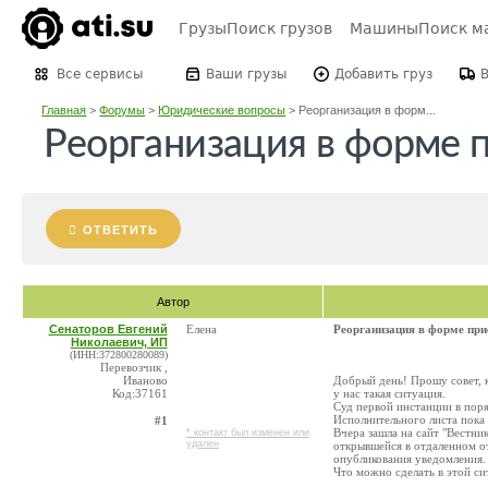
Грузы
Поиск грузов
Машины
Поиск м
Все сервисы
Ваши грузы
Добавить груз
Главная
>
Форумы
>
Юридические вопросы
>
Реорганизация в форм...
Реорганизация в форме 
ОТВЕТИТЬ
Автор
Сенаторов Евгений
Елена
Реорганизация в форме при
Николаевич, ИП
(ИНН:372800280089)
Перевозчик ,
Иваново
Добрый день! Прошу совет, к
Код:37161
у нас такая ситуация.
Суд первой инстанции в пор
Исполнительного листа пока 
#1
Вчера зашла на сайт "Вестни
* контакт был изменен или
удален
открывшейся в отдаленном от
опубликования уведомления. 
Что можно сделать в этой си