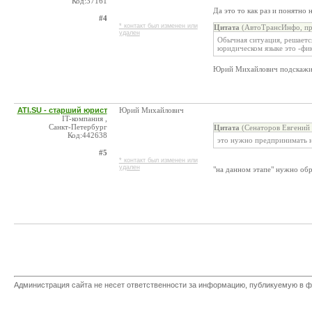
Код:37161
Да это то как раз и понятно 
#4
* контакт был изменен или
Цитата
(АвтоТрансИнфо, пре
удален
Обычная ситуация, решаетс
юридическом языке это -фик
Юрий Михайлович подскажит
ATI.SU - старший юрист
Юрий Михайлович
IT-компания ,
Санкт-Петербург
Цитата
(Сенаторов Евгений 
Код:442638
это нужно предпринимать н
#5
* контакт был изменен или
удален
"на данном этапе" нужно об
Администрация сайта не несет ответственности за информацию, публикуемую в ф