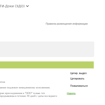
ТИ-Доки (ЭДО)
Правила размещения информации
Цитир. выдел.
Цитировать
атом.
Пожаловаться
Решение подлежит немедленному исполнению.
орме присоединения к "ООО" только что
Наверх
предъявлены в течение 30 дней с даты последнего