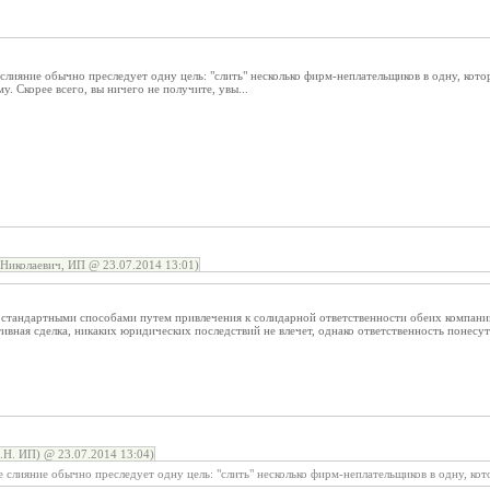
слияние обычно преследует одну цель: "слить" несколько фирм-неплательщиков в одну, котор
. Скорее всего, вы ничего не получите, увы...
Николаевич, ИП @ 23.07.2014 13:01)
 стандартными способами путем привлечения к солидарной ответственности обеих компаний
ивная сделка, никаких юридических последствий не влечет, однако ответственность понесу
Н. ИП) @ 23.07.2014 13:04)
 слияние обычно преследует одну цель: "слить" несколько фирм-неплательщиков в одну, кот