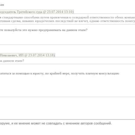
нам
дседатель Третейского суда @ 23.07.2014 13:10)
я стандартными способами путем привлечения к солидарной ответственности обеих компани
тивная сделка, никаких юридических последствий не влечет, однако ответственность понес
е пожалуйста это нужно предпринимать на данном этапе?
Николаевич, ИП @ 23.07.2014 13:18)
а данном этапе?
ратиться за помощью к юристу, по крайней мере, получить платную консультацию
оруме, и ее мнение может не совпадать с мнением авторов сообщений.