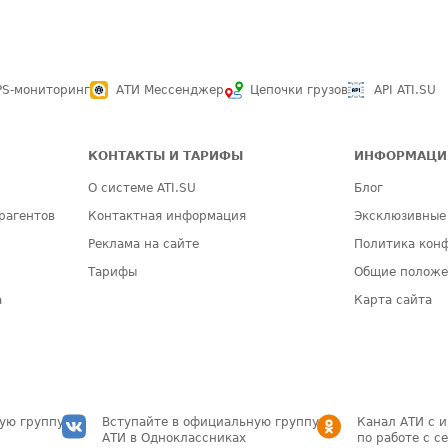
PS-мониторинг
АТИ Мессенджер
Цепочки грузов
API ATI.SU
КОНТАКТЫ И ТАРИФЫ
ИНФОРМАЦИ
О системе ATI.SU
Блог
рагентов
Контактная информация
Эксклюзивные
Реклама на сайте
Политика кон
Тарифы
Общие полож
а
Карта сайта
ую группу
Вступайте в официальную группу
Канал АТИ с 
АТИ в Одноклассниках
по работе с с