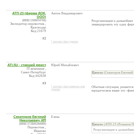
АТП-23 (фирма ДОК,
Антон Владимирович
ООО)
(ИНН:2308034768)
Реорганизация и дальнейшее 
Экспедитор-перевозчик ,
ликвидировать эту одну фирму
Краснодар
Код:21679
#2
* контакт был удален
ATI.SU - старший юрист
Юрий Михайлович
IT-компания ,
Санкт-Петербург
Цитата
(Сенаторов Евгений 
Код:442638
#3
* контакт был изменен или
Обычная ситуация, решается
удален
юридическом языке это -фикт
Сенаторов Евгений
Елена
Николаевич, ИП
(ИНН:372800280089)
Цитата
(АТП-23 (Романов П.
Перевозчик ,
Реорганизация и дальнейшее
Иваново