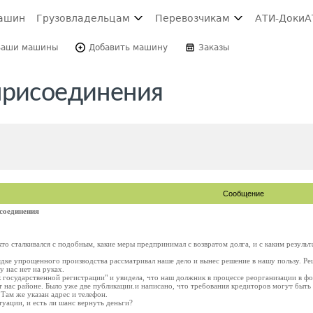
ашин
Грузовладельцам
Перевозчикам
АТИ-Доки
А
Ваши машины
Добавить машину
Заказы
присоединения
Сообщение
соединения
то сталкивался с подобным, какие меры предпринимал с возвратом долга, и с каким результ
ядке упрощенного производства рассматривал наше дело и вынес решение в нашу пользу. 
у нас нет на руках.
к государственной регистрации" и увидела, что наш должник в процессе реорганизации в ф
 нас районе. Было уже две публикации.и написано, что требования кредиторов могут быть 
Там же указан адрес и телефон.
туации, и есть ли шанс вернуть деньги?