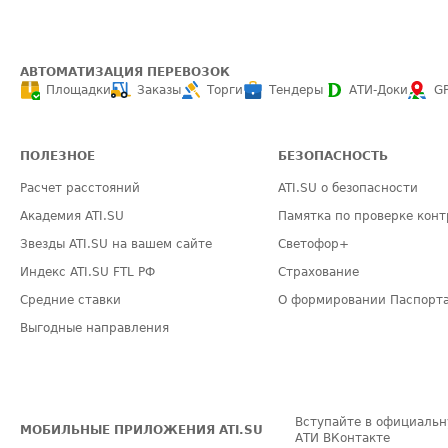
АВТОМАТИЗАЦИЯ ПЕРЕВОЗОК
Площадки
Заказы
Торги
Тендеры
АТИ-Доки
G
ПОЛЕЗНОЕ
БЕЗОПАСНОСТЬ
Расчет расстояний
ATI.SU о безопасности
Академия ATI.SU
Памятка по проверке конт
Звезды ATI.SU на вашем сайте
Светофор+
Индекс ATI.SU FTL РФ
Страхование
Средние ставки
О формировании Паспорт
Выгодные направления
Вступайте в официальн
МОБИЛЬНЫЕ ПРИЛОЖЕНИЯ ATI.SU
АТИ ВКонтакте