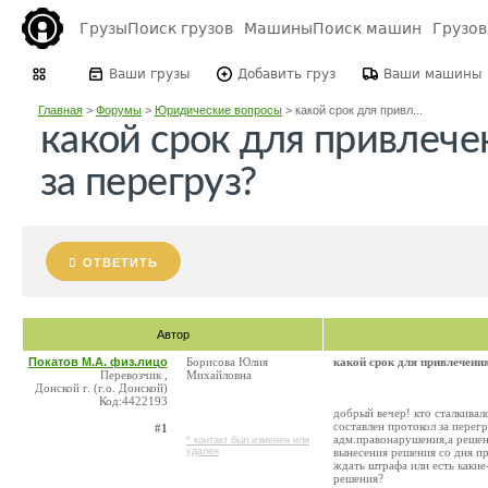
Грузы
Поиск грузов
Машины
Поиск машин
Грузо
Ваши грузы
Добавить груз
Ваши машины
Главная
>
Форумы
>
Юридические вопросы
>
какой срок для привл...
какой срок для привлечен
за перегруз?
ОТВЕТИТЬ
Автор
Покатов М.А. физ.лицо
Борисова Юлия
какой срок для привлечения 
Перевозчик ,
Михайловна
Донской г. (г.о. Донской)
Код:4422193
добрый вечер! кто сталкивалс
составлен протокол за перегр
#1
адм.правонарушения,а решени
* контакт был изменен или
удален
вынесения решения со дня п
ждать штрафа или есть какие
решения?