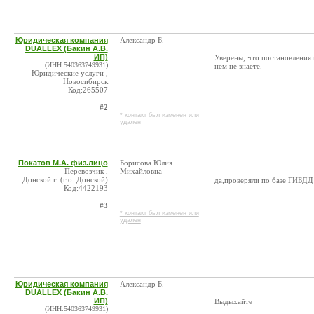
Юридическая компания
Александр Б.
DUALLEX (Бакин А.В.
ИП)
Уверены, что постановления 
(ИНН:540363749931)
нем не знаете.
Юридические услуги ,
Новосибирск
Код:265507
#2
* контакт был изменен или
удален
Покатов М.А. физ.лицо
Борисова Юлия
Перевозчик ,
Михайловна
Донской г. (г.о. Донской)
да,проверяли по базе ГИБДД
Код:4422193
#3
* контакт был изменен или
удален
Юридическая компания
Александр Б.
DUALLEX (Бакин А.В.
ИП)
Выдыхайте
(ИНН:540363749931)