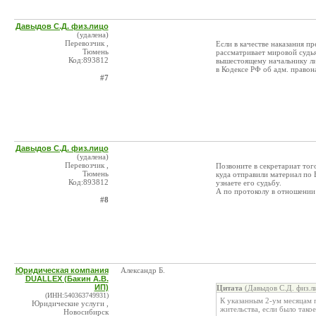
Давыдов С.Д. физ.лицо
(удалена)
Перевозчик ,
Если в качестве наказания п
Тюмень
рассматривает мировой судь
Код:893812
вышестоящему начальнику ли
в Кодексе РФ об адм. право
#7
Давыдов С.Д. физ.лицо
(удалена)
Перевозчик ,
Позвоните в секретариат тог
Тюмень
куда отправили материал по 
Код:893812
узнаете его судьбу.
А по протоколу в отношении 
#8
Юридическая компания
Александр Б.
DUALLEX (Бакин А.В.
ИП)
Цитата
(Давыдов С.Д. физ.л
(ИНН:540363749931)
К указанным 2-ум месяцам 
Юридические услуги ,
жительства, если было тако
Новосибирск