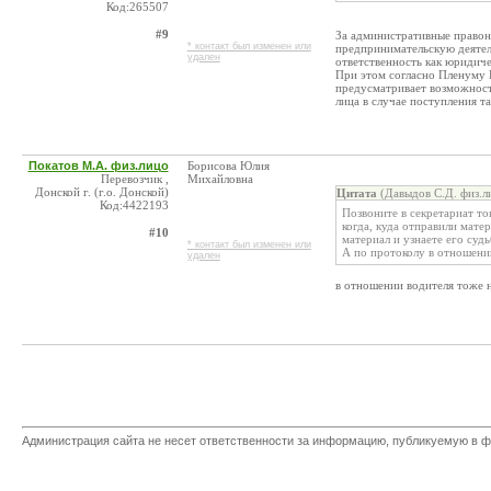
Код:265507
#9
За административные правон
* контакт был изменен или
предпринимательскую деятел
удален
ответственность как юридиче
При этом согласно Пленуму 
предусматривает возможност
лица в случае поступления та
Покатов М.А. физ.лицо
Борисова Юлия
Перевозчик ,
Михайловна
Донской г. (г.о. Донской)
Цитата
(Давыдов С.Д. физ.л
Код:4422193
Позвоните в секретариат то
когда, куда отправили мате
#10
материал и узнаете его судь
* контакт был изменен или
А по протоколу в отношении
удален
в отношении водителя тоже 
Администрация сайта не несет ответственности за информацию, публикуемую в ф