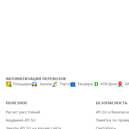
АВТОМАТИЗАЦИЯ ПЕРЕВОЗОК
Площадки
Заказы
Торги
Тендеры
АТИ-Доки
G
ПОЛЕЗНОЕ
БЕЗОПАСНОСТЬ
Расчет расстояний
ATI.SU о безопасн
Академия ATI.SU
Памятка по прове
Звезды ATI.SU на вашем сайте
Светофор+