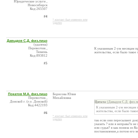
Юридические услуги ,
Новосибирск
Код:265507
#4
* контакт был изменен или
удален
Давыдов С.Д. физ.лицо
(удалена)
Перевозчик ,
К указанным 2-ум месяцам п
Тюмень
жительства, если было такое 
Код:893812
#5
Покатов М.А. физ.лицо
Борисова Юлия
Перевозчик ,
Михайловна
Донской г. (г.о. Донской)
Цитата
(Давыдов С.Д. физ.л
Код:4422193
К указанным 2-ум месяцам 
жительства, если было тако
#6
* контакт был изменен или
удален
так если они пересылают док
указать ? или я неправа?и н
или судья? я как поняла из К
постановление,а потом его м