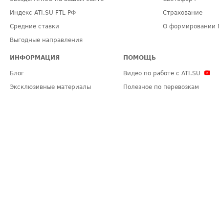
Индекс ATI.SU FTL РФ
Страхование
Средние ставки
О формировании 
Выгодные направления
ИНФОРМАЦИЯ
ПОМОЩЬ
Блог
Видео по работе с ATI.SU
Эксклюзивные материалы
Полезное по перевозкам
Политика конфиденциальности
Часто задаваемые вопросы (FA
Общие положения
Техническая информация
Карта сайта
ЗАДАТЬ ВОПРОС