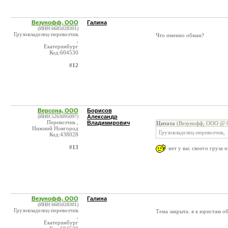
Везунофф, ООО
Галина
(ИНН:6685028301)
Грузовладелец-перевозчик
Что именно обман?
,
Екатеринбург
Код:604530
#12
Версона, ООО
Борисов
(ИНН:5263095097)
Александр
Перевозчик ,
Владимирович
Цитата
(Везунофф, ООО @ 0
Нижний Новгород
Грузовладелец-перевозчик,
Код:438028
#13
нет у вас своего груза 
Везунофф, ООО
Галина
(ИНН:6685028301)
Грузовладелец-перевозчик
Тема закрыта. я к юристам об
,
Екатеринбург