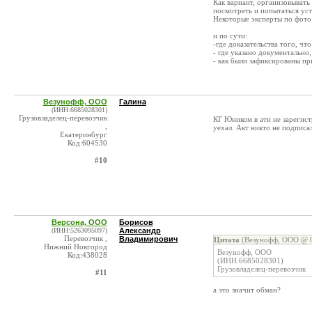
Как вариант, организовывать
посмотреть и попытаться ус
Некоторые эксперты по фото
и по сути:
-где доказательства того, чт
- где указано документально,
- как были зафиксированы п
Везунофф, ООО
Галина
(ИНН:6685028301)
Грузовладелец-перевозчик
КГ Юником в ати не зарегистр
,
уехал. Акт никто не подписа
Екатеринбург
Код:604530
#10
Версона, ООО
Борисов
(ИНН:5263095097)
Александр
Перевозчик ,
Владимирович
Цитата
(Везунофф, ООО @ 0
Нижний Новгород
Везунофф, ООО
Код:438028
(ИНН:6685028301)
Грузовладелец-перевозчик
#11
а это значит обман?