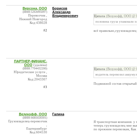
Версона, ООО
Борисов
(ИНН:5263095097)
Александр
Перевозчик ,
Владимирович
Цитата
(Везунофф, ООО @ 0
Нижний Новгород
половина груза упаковали 
Код:438028
#2
всё правильно,грузовладелец
ПАРТНЕР-ФИНАНС,
ООО
(удалена)
(ИНН:7704432200)
Цитата
(Везунофф, ООО @ 0
Юридические услуги ,
водитель перевозил аккуму
Москва
Код:2043307
Подвижной состав открытый 
#3
Везунофф, ООО
Галина
(ИНН:6685028301)
Грузовладелец-перевозчик
Я транспортная компания. у 
,
теперь грузовладелец мне в
Екатеринбург
по прежним перевозкам, Как 
Код:604530