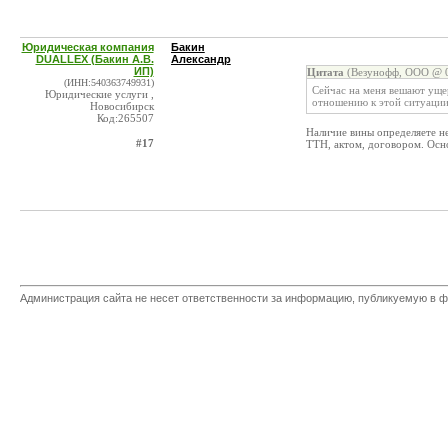
Юридическая компания
Бакин
DUALLEX (Бакин А.В.
Александр
ИП)
Цитата
(Везунофф, ООО @ 0
(ИНН:540363749931)
Сейчас на меня вешают уще
Юридические услуги ,
отношению к этой ситуации
Новосибирск
Код:265507
Наличие вины определяете не
#17
ТТН, актом, договором. Осно
Администрация сайта не несет ответственности за информацию, публикуемую в ф