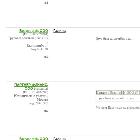
#4
Везунофф, ООО
Галина
(ИНН:6685028301)
Грузовладелец-перевозчик
Груз был запломбирован.
,
Екатеринбург
Код:604530
#5
ПАРТНЕР-ФИНАНС,
ООО
(удалена)
(ИНН:7704432200)
Цитата
(Везунофф, ООО @ 0
Юридические услуги ,
Груз был запломбирован.
Москва
Код:2043307
Можем Вам помочь в решении
#6
Везунофф, ООО
Галина