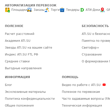
АВТОМАТИЗАЦИЯ ПЕРЕВОЗОК
Площадки
Заказы
Торги
Тендеры
АТИ-Доки
G
ПОЛЕЗНОЕ
БЕЗОПАСНОСТЬ
Расчет расстояний
ATI.SU о безопасн
Академия ATI.SU
Памятка по прове
Звезды ATI.SU на вашем сайте
Светофор+
Индекс ATI.SU FTL РФ
Страхование
Средние ставки
О формировании 
Выгодные направления
ИНФОРМАЦИЯ
ПОМОЩЬ
Блог
Видео по работе с ATI.SU
Эксклюзивные материалы
Полезное по перевозкам
Политика конфиденциальности
Часто задаваемые вопросы (FA
Общие положения
Техническая информация