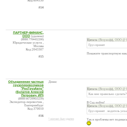
Код:604530
#14
ПАРТНЕР-ФИНАНС,
ООО
(удалена)
(ИНН:7704432200)
Цитата
(Везунофф, ООО @ 0
Юридические услуги ,
Груз принят
Москва
Код:2043307
Покажите транспортную нак
#15
Объединение частных
Денис
грузоперевозчиков
"РосГрузАвто"
Цитата
(Везунофф, ООО @ 0
(Булатов Алексей
Как мне правильно сделать?
Петрович, ИП)
(ИНН:667209655239)
Экспедитор-перевозчик ,
В Суд пойти!
Екатеринбург
Цитата
(Везунофф, ООО @ 0
Код:370010
Груз принят . водитель уеха
#16
* контакт был удален
Так и проблемы нет подикас