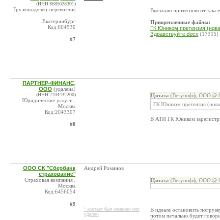
(ИНН:6685028301)
Грузовладелец-перевозчик
Высылаю притензию от заказч
,
Екатеринбург
Прикрепленные файлы:
Код:604530
ГК Юником претензия (нова
Здравствуйте.docx
(17315)
#7
ПАРТНЕР-ФИНАНС,
ООО
(удалена)
(ИНН:7704432200)
Цитата
(Везунофф, ООО @ 0
Юридические услуги ,
ГК Юником претензия (новая
Москва
Код:2043307
В АТИ ГК Юником зарегистр
#8
ООО СК "Сбербанк
Андрей Романов
страхование"
Страховая компания ,
Цитата
(Везунофф, ООО @ 0
Москва
Код:6456054
#9
* контакт был изменен или
В идеале остановить погрузк
удален
потом печально будет говори