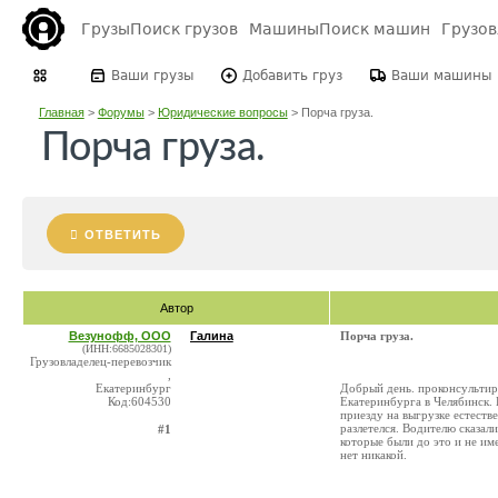
Грузы
Поиск грузов
Машины
Поиск машин
Грузо
Ваши грузы
Добавить груз
Ваши машины
Главная
>
Форумы
>
Юридические вопросы
>
Порча груза.
Порча груза.
ОТВЕТИТЬ
Автор
Везунофф, ООО
Галина
Порча груза.
(ИНН:6685028301)
Грузовладелец-перевозчик
,
Екатеринбург
Добрый день. проконсультир
Код:604530
Екатеринбурга в Челябинск. 
приезду на выгрузке естеств
разлетелся. Водителю сказал
#1
которые были до это и не им
нет никакой.