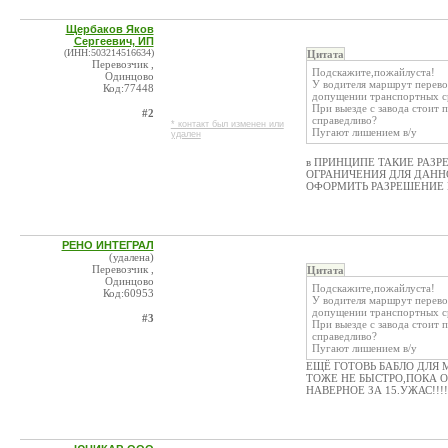
Щербаков Яков
Сергеевич, ИП
(ИНН:503214516634)
Цитата
Перевозчик ,
Подскажите,пожайлуста!
Одинцово
У водителя маршрут перево
Код:77448
допущении транспортных с
При выезде с завода стоит 
#2
справедливо?
* контакт был изменен или
Пугают лишением в/у
удален
в ПРИНЦИПЕ ТАКИЕ РАЗР
ОГРАНИЧЕНИЯ ДЛЯ ДАННО
ОФОРМИТЬ РАЗРЕШЕНИЕ В Г
РЕНО ИНТЕГРАЛ
(удалена)
Перевозчик ,
Цитата
Одинцово
Подскажите,пожайлуста!
Код:60953
У водителя маршрут перево
допущении транспортных с
#3
При выезде с завода стоит 
справедливо?
Пугают лишением в/у
ЕЩЁ ГОТОВЬ БАБЛО ДЛЯ
ТОЖЕ НЕ БЫСТРО,ПОКА
НАВЕРНОЕ ЗА 15.УЖАС!!!!