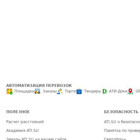
АВТОМАТИЗАЦИЯ ПЕРЕВОЗОК
Площадки
Заказы
Торги
Тендеры
АТИ-Доки
G
ПОЛЕЗНОЕ
БЕЗОПАСНОСТЬ
Расчет расстояний
ATI.SU о безопасн
Академия ATI.SU
Памятка по прове
Звезды ATI.SU на вашем сайте
Светофор+