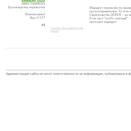
ЮНИКАР, ООО
(ИНН:7100000543)
Грузовладелец-перевозчик
Маршрут перевозки по правил
,
грузоотправителем. То есть 
Новомосковск
Свидетельства ДОПОГ - на м
Код:11137
Если груз "особо опасный" -
проходит маршрут.
#4
* контакт был изменен или
удален
Администрация сайта не несет ответственности за информацию, публикуемую в ф