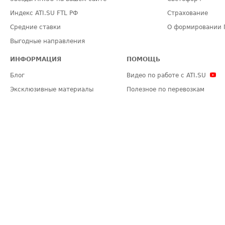
Индекс ATI.SU FTL РФ
Страхование
Средние ставки
О формировании 
Выгодные направления
ИНФОРМАЦИЯ
ПОМОЩЬ
Блог
Видео по работе с ATI.SU
Эксклюзивные материалы
Полезное по перевозкам
Политика конфиденциальности
Часто задаваемые вопросы (FA
Общие положения
Техническая информация
Карта сайта
ЗАДАТЬ ВОПРОС