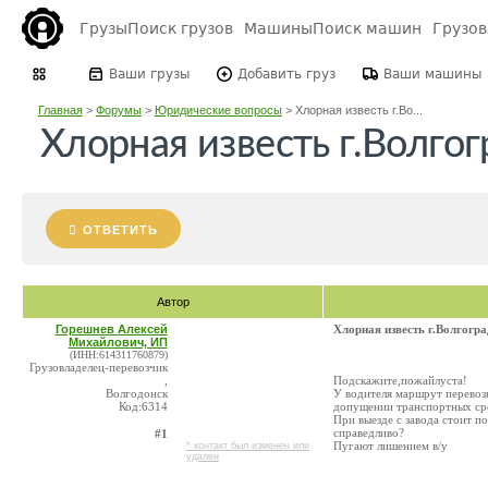
Грузы
Поиск грузов
Машины
Поиск машин
Грузо
Ваши грузы
Добавить груз
Ваши машины
Главная
>
Форумы
>
Юридические вопросы
>
Хлорная известь г.Во...
Хлорная известь г.Волгог
ОТВЕТИТЬ
Автор
Горешнев Алексей
Хлорная известь г.Волгогра
Михайлович, ИП
(ИНН:614311760879)
Грузовладелец-перевозчик
,
Подскажите,пожайлуста!
Волгодонск
У водителя маршрут перевозк
Код:6314
допущении транспортных ср
При выезде с завода стоит п
справедливо?
#1
Пугают лишением в/у
* контакт был изменен или
удален