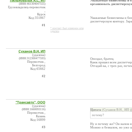
Пильноватых А.С. ИП
Уважаемые бизнесмены и б
(ИНН:461304047555)
организовать диспетчерскую
Грузовладелец-перевозчик
,
Курск
Код:351867
Уважаемые бизнесмены и биз
диспетчерскую контору. Зара
#1
* контакт был изменен или
удален
Суханов В.Н. ИП
(удалена)
(ИНН:312300477593)
Опоздал, братец.
Перевозчик ,
Каюк пришел всем диспетчер
Белгород
Отгадай-ка, с трех раз, поче
Код:65662
#2
"Трансавто", ООО
(удалена)
(ИНН:1660093116)
Цитата
(Суханов В.Н., ИП @
Перевозчик ,
почему?
Казань
Код:16899
Ну и почему же? Он налом еж
#3
Можно и безналом, но ужо 