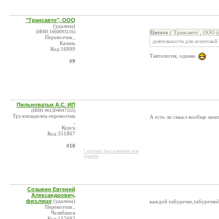
"Трансавто", ООО
(удалена)
(ИНН:1660093116)
Цитата
(`Трансавто`, ООО @
Перевозчик ,
деятельности для агентской
Казань
Код:16899
Тавтология, однако.
#9
Пильноватых А.С. ИП
(ИНН:461304047555)
Грузовладелец-перевозчик
А есть ли смысл вообще зани
,
Курск
Код:351867
#10
* контакт был изменен или
удален
Созыкин Евгений
Александрович,
физ.лицо
(удалена)
каждой табуретке,табуреткой 
Перевозчик ,
Челябинск
Код:157682