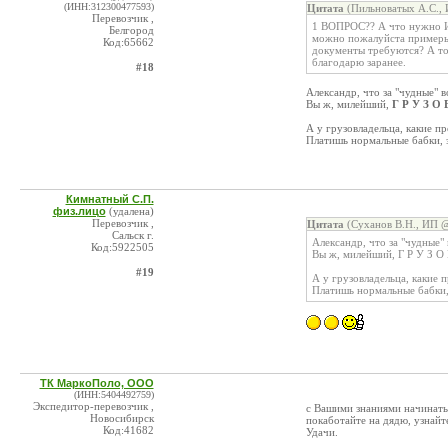
(ИНН:312300477593)
Цитата
(Пильноватых А.С., 
Перевозчик ,
1 ВОПРОС?? А что нужно ИП
Белгород
можно пожалуйста примеры 
Код:65662
документы требуются? А то 
благодарю заранее.
#18
Александр, что за "чудные" 
Вы ж, милейший,
Г Р У З О 
А у грузовладельца, какие п
Платишь нормальные бабки, з
Кимнатный С.П.
физ.лицо
(удалена)
Перевозчик ,
Цитата
(Суханов В.Н., ИП @
Сальск г.
Александр, что за "чудные"
Код:5922505
Вы ж, милейший, Г Р У З О 
#19
А у грузовладельца, какие 
Платишь нормальные бабки, 
ТК МаркоПоло, ООО
(ИНН:5404492759)
Экспедитор-перевозчик ,
с Вашими знаниями начинать 
Новосибирск
покаботайте на дядю, узнайт
Код:41682
Удачи.