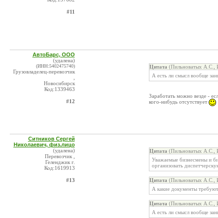
#11
АвтоБарс, ООО
(удалена)
(ИНН:5402475740)
Цитата
(Пильноватых А.С., 
Грузовладелец-перевозчик
А есть ли смысл вообще зан
,
Новосибирск
Код:1339463
Заработать можно везде - есл
#12
кого-нибудь отсутствует
Ситников Сергей
Николаевич, физ.лицо
(удалена)
Цитата
(Пильноватых А.С., 
Перевозчик ,
Уважаемые бизнесмены и би
Геленджик г.
организовать диспетчерскую
Код:1619913
#13
Цитата
(Пильноватых А.С., 
А какие документы требуют
Цитата
(Пильноватых А.С., 
А есть ли смысл вообще зан