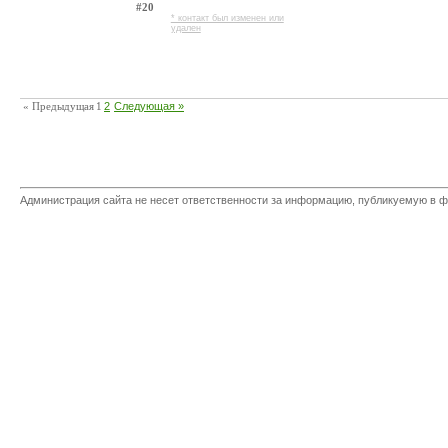
#20
* контакт был изменен или
удален
« Предыдущая
1
2
Следующая »
Администрация сайта не несет ответственности за информацию, публикуемую в ф