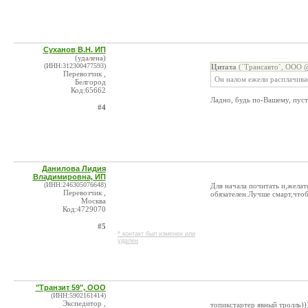
Суханов В.Н. ИП
(удалена)
(ИНН:312300477593)
Цитата
(`Трансавто`, ООО @
Перевозчик ,
Он налом ежели расплачивае
Белгород
Код:65662
Ладно, будь по-Вашему, пус
#4
Данилова Лидия
Владимировна, ИП
(ИНН:246305076648)
Для начала почитать и,жела
Перевозчик ,
обязателен.Лучше смарт,чтоб
Москва
Код:4729070
#5
* контакт был изменен или
удален
"Транзит 59", ООО
(ИНН:5902161414)
Экспедитор ,
топикстартер явный тролль))