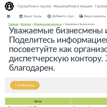
Грузы
Поиск грузов
Машины
Поиск машин
Грузо
Ваши грузы
Добавить груз
Ваши машины
Главная
>
Форумы
>
Юридические вопросы
>
Уважаемые бизнесмены...
Уважаемые бизнесмены 
Поделитесь информацие
посоветуйте как организ
диспетчерскую контору. 
благодарен.
ОТВЕТИТЬ
Автор