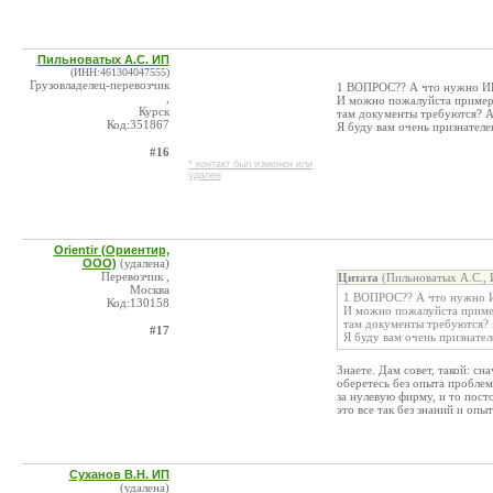
Пильноватых А.С. ИП
(ИНН:461304047555)
Грузовладелец-перевозчик
1 ВОПРОС?? А что нужно ИП 
,
И можно пожалуйста примеры
Курск
там документы требуются? А 
Код:351867
Я буду вам очень признателе
#16
* контакт был изменен или
удален
Orientir (Ориентир,
ООО)
(удалена)
Перевозчик ,
Цитата
(Пильноватых А.С., 
Москва
1 ВОПРОС?? А что нужно ИП
Код:130158
И можно пожалуйста пример
там документы требуются? А
#17
Я буду вам очень признател
Знаете. Дам совет, такой: с
оберетесь без опыта проблем.
за нулевую фирму, и то пост
это все так без знаний и опы
Суханов В.Н. ИП
(удалена)