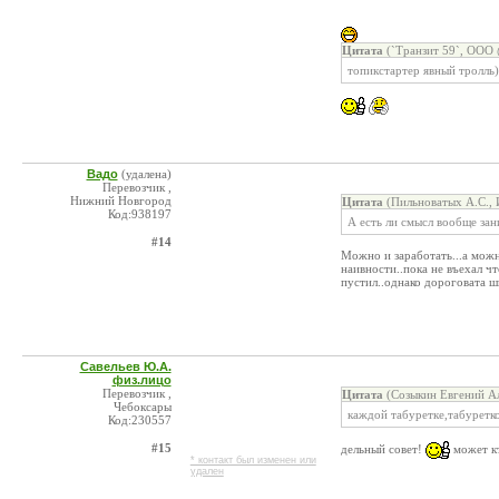
Цитата
(`Транзит 59`, ООО 
топикстартер явный тролль)
Вадо
(удалена)
Перевозчик ,
Нижний Новгород
Цитата
(Пильноватых А.С., 
Код:938197
А есть ли смысл вообще зан
#14
Можно и заработать...а можно
наивности..пока не въехал ч
пустил..однако дороговата ш
Савельев Ю.А.
физ.лицо
Перевозчик ,
Цитата
(Созыкин Евгений Ал
Чебоксары
каждой табуретке,табуреткой
Код:230557
#15
дельный совет!
может к
* контакт был изменен или
удален