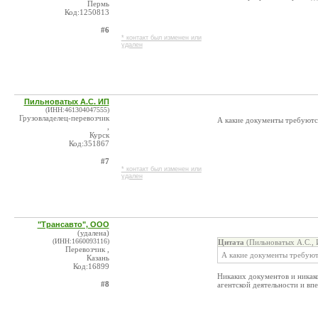
Пермь
Код:1250813
#6
* контакт был изменен или
удален
Пильноватых А.С. ИП
(ИНН:461304047555)
Грузовладелец-перевозчик
А какие документы требуютс
,
Курск
Код:351867
#7
* контакт был изменен или
удален
"Трансавто", ООО
(удалена)
(ИНН:1660093116)
Цитата
(Пильноватых А.С., 
Перевозчик ,
А какие документы требуют
Казань
Код:16899
Никаких документов и никако
#8
агентской деятельности и впе