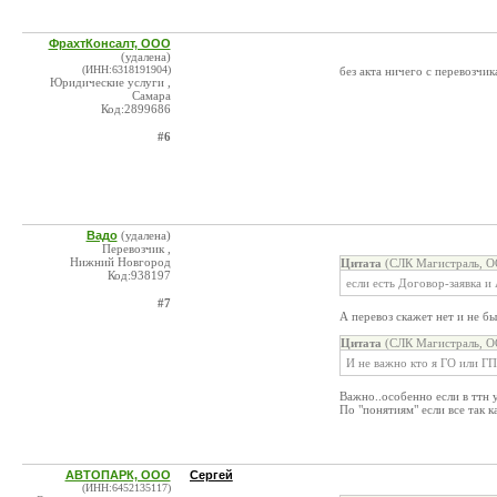
ФрахтКонсалт, ООО
(удалена)
(ИНН:6318191904)
без акта ничего с перевозчи
Юридические услуги ,
Самара
Код:2899686
#6
Вадо
(удалена)
Перевозчик ,
Нижний Новгород
Цитата
(СЛК Магистраль, О
Код:938197
если есть Договор-заявка и
#7
А перевоз скажет нет и не б
Цитата
(СЛК Магистраль, О
И не важно кто я ГО или ГП
Важно..особенно если в ттн 
По "понятиям" если все так ка
АВТОПАРК, ООО
Сергей
(ИНН:6452135117)