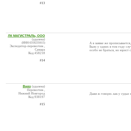
#13
ЛК МАГИСТРАЛЬ, ООО
(удалена)
(ИНН:6318235615)
А в заявке же прописывается
Экспедитор-перевозчик ,
Было у одних в том году слу
Самара
особо не браться, но юрист 
Код:458218
#14
Вадо
(удалена)
Перевозчик ,
Нижний Новгород
Дыкя ж говорю..как у судьи з
Код:938197
#15