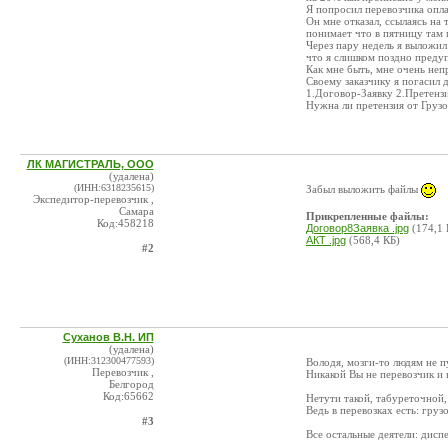
Я попросил перевозчика опла
Он мне отказал, ссылаясь на
понимает что в пятницу там 
Через пару недель я выложил
что я слишком поздно преду
Как мне быть, мне очень неп
Своему заказчику я погасил д
1.Договор-Заявку 2.Претенз
Нужна ли претензия от Грузо
ЛК МАГИСТРАЛЬ, ООО
(удалена)
(ИНН:6318235615)
Забыл выложить файлы
Экспедитор-перевозчик ,
Самара
Прикрепленные файлы:
Код:458218
Договор8Заявка .jpg
(174,1 
АКТ .jpg
(568,4 КБ)
#2
Суханов В.Н. ИП
(удалена)
(ИНН:312300477593)
Володя, мозги-то людям не п
Перевозчик ,
Никакой Вы не перевозчик и н
Белгород
Код:65662
Нетути такой, табуреточной, 
Ведь в перевозках есть: груз
#3
Все остальные деятели: дисп