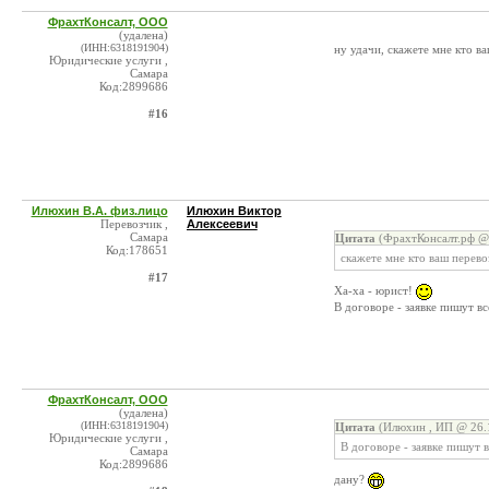
ФрахтКонсалт, ООО
(удалена)
(ИНН:6318191904)
ну удачи, скажете мне кто в
Юридические услуги ,
Самара
Код:2899686
#16
Илюхин В.А. физ.лицо
Илюхин Виктор
Перевозчик ,
Алексеевич
Самара
Цитата
(ФрахтКонсалт.рф @ 
Код:178651
скажете мне кто ваш перево
#17
Ха-ха - юрист!
В договоре - заявке пишут вс
ФрахтКонсалт, ООО
(удалена)
(ИНН:6318191904)
Цитата
(Илюхин , ИП @ 26.1
Юридические услуги ,
В договоре - заявке пишут в
Самара
Код:2899686
дану?