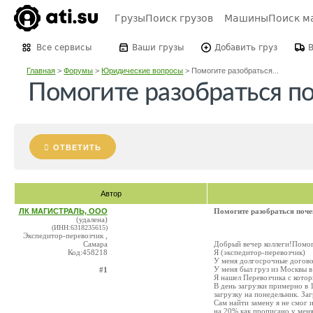
Грузы
Поиск грузов
Машины
Поиск м
Все сервисы
Ваши грузы
Добавить груз
Главная
>
Форумы
>
Юридические вопросы
>
Помогите разобраться...
Помогите разобраться по
ОТВЕТИТЬ
Автор
ЛК МАГИСТРАЛЬ, ООО
Помогите разобраться поче
(удалена)
(ИНН:6318235615)
Экспедитор-перевозчик ,
Самара
Добрый вечер коллеги!Помог
Код:458218
Я (экспедитор-перевозчик)
У меня долгосрочные договор
У меня был груз из Москвы в
#1
Я нашел Перевозчика с котор
В день загрузки примерно в 
загрузку на понедельник. За
Сам найти замену я не смог 
на 20% как прописано у меня