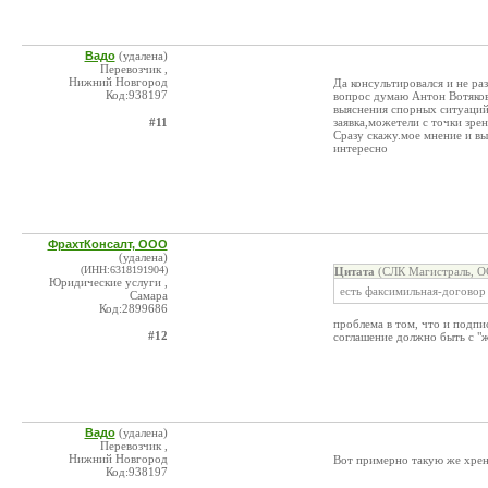
Вадо
(удалена)
Перевозчик ,
Нижний Новгород
Да консультировался и не ра
Код:938197
вопрос думаю Антон Вотяков 
выяснения спорных ситуаций 
#11
заявка,можетели с точки зре
Сразу скажу.мое мнение и вы
интересно
ФрахтКонсалт, ООО
(удалена)
(ИНН:6318191904)
Цитата
(СЛК Магистраль, О
Юридические услуги ,
есть факсимильная-договор 
Самара
Код:2899686
проблема в том, что и подпи
#12
соглашение должно быть с "
Вадо
(удалена)
Перевозчик ,
Нижний Новгород
Вот примерно такую же хрень
Код:938197