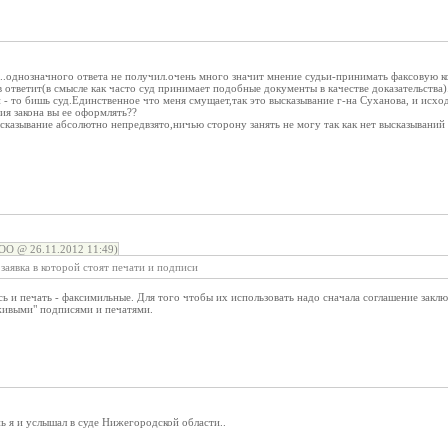
з..однозначного ответа не получил.очень много значит мнение судьи-принимать факсовую к
ответит(в смысле как часто суд принимает подобные документы в качестве доказательства
- то бишь суд.Единственное что меня смущает,так это высказывание г-на Суханова, и исход
ния закона вы ее оформлять??
сказывание абсолютно непредвзято,ничью сторону занять не могу так как нет высказываний
ОО @ 26.11.2012 11:49)
заявка в которой стоят печати и подписи
сь и печать - факсимильные. Для того чтобы их использовать надо сначала соглашение заклю
живыми" подписями и печатями.
 я и услышал в суде Нижегородской области..