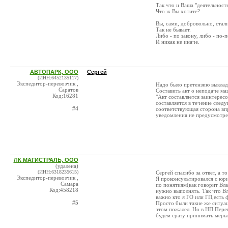
Так что и Ваша "деятельность
Что ж Вы хотите?
Вы, сами, добровольно, стали
Так не бывает.
Либо - по закону, либо - по-
И никак не иначе.
АВТОПАРК, ООО
Сергей
(ИНН:6452135117)
Экспедитор-перевозчик ,
Надо было претензию выклады
Саратов
Составить акт о неподаче ма
Код:16281
"Акт составляется заинтере
составляется в течение след
#4
соответствующая сторона впр
уведомления не предусмотре
ЛК МАГИСТРАЛЬ, ООО
(удалена)
(ИНН:6318235615)
Сергей спасибо за ответ, а т
Экспедитор-перевозчик ,
Я проконсультировался с юри
Самара
по понятиям(как говорит Вла
Код:458218
нужно выполнять. Так что Вл
важно кто я ГО или ГП,есть 
#5
Просто были такие же ситуац
этом пожалел. Но в НП Перев
будем сразу принимать меры 