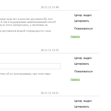
26.11.12 11:49
Цитир. выдел.
опию идли нет в качестве аргумента.На этот
Цитировать
).А так я поддерживаю цивилизованный способ
я из этого интересуюсь, а лигитивна ли
Пожаловаться
 и аргументов второй сторны,просто стало
Наверх
26.11.12 12:55
Цитир. выдел.
Цитировать
Пожаловаться
чить об их использовании, при этом такое
Наверх
26.11.12 14:21
Цитир. выдел.
Цитировать