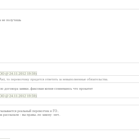
ка не получишь
ОО @ 24.11.2012 19:59)
 Акт, то перевозчику придется ответить за невыполненные обязательства.
ыло договора заявки..факсовая копия-сомневаюсь что прокатит
ОО @ 24.11.2012 19:59)
указывается реальный перевозчик и ГО..
к рассказали - вы правы..по закону -нет..