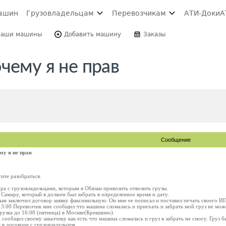
ашин
Грузовладельцам
Перевозчикам
АТИ-Доки
А
Ваши машины
Добавить машину
Заказы
чему я не прав
Сообщение
му я не прав
ите разобраться.
а с грузовладельцами, которым я Обязан привозить отвозить грузы.
 Самару, который я должен был забрать в определенное время и дату.
ым заключил договор заявку факсимильную. Он мне ее пописал и поставил печать своего ИП
13:00 Перевозчик мне сообщил что машина сломалась и приехать и забрать мой груз не мож
грузка до 16:00 (пятница) в Москве(Крекшино).
и сообщил своему заказчику как есть что машина сломалась и груз я забрать не смогу. Груз 
 в договоре с грузовладельцем.