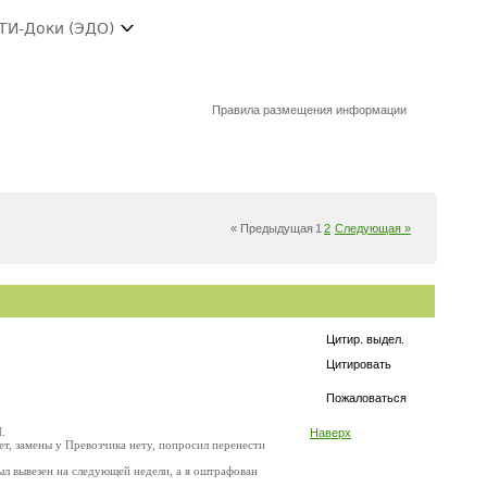
ТИ-Доки (ЭДО)
Правила размещения информации
« Предыдущая
1
2
Следующая »
Цитир. выдел.
Цитировать
Пожаловаться
.
Наверх
ет, замены у Превозчика нету, попросил перенести
был вывезен на следующей недели, а я оштрафован