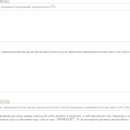
08:01)
 указывается реальный перевозчик и ГО..
 законодательства вы не могли выступать в роли заказчика перевозки,потому как в ттн себя 
11:15)
е законодательства вы не могли выступать в роли заказчика перевозки,потому как в ттн себя
ильная-договор заявка в которой стоят печати и подписи, в ней прописано кто Заказчик и к
ены в срок и она имеет юр. силу и она " ПРОКАТИТ". Если не верите проконсультируйтесь