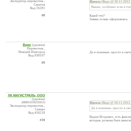
Экспедитор-перевозчик ,
Цитата
(Вадо @ 26.11.2012 
Саратов
Важно..особенно если в ттн
Код:16281
#8
Какой ттн?
Заявка только оформлялась.
Вадо
(удалена)
Перевозчик ,
Нижний Новгород
Да я понимаю..просто в свете
Код:938197
#9
ЛК МАГИСТРАЛЬ, ООО
(удалена)
(ИНН:6318235615)
Цитата
(Вадо @ 26.11.2012 
Экспедитор-перевозчик ,
Да я понимаю..просто в свет
Самара
Код:458218
Вадим Игоревич, есть факсим
#10
которые должны быть выполн