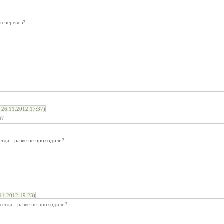
аш перевоз?
26.11.2012 17:37)
з?
егда - разве не проходили?
1.2012 19:23)
сегда - разве не проходили?