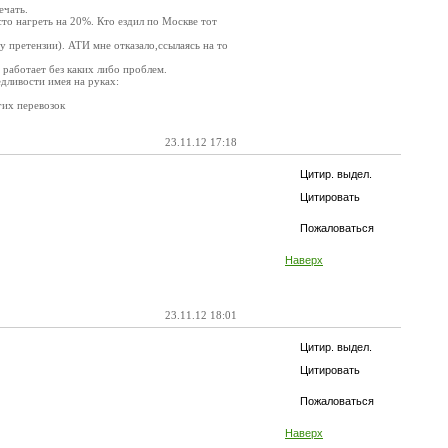
ечать.
сто нагреть на 20%. Кто ездил по Москве тот
у претензии). АТИ мне отказало,ссылаясь на то
 работает без каких либо проблем.
едливости имея на руках:
гих перевозок
23.11.12 17:18
Цитир. выдел.
Цитировать
Пожаловаться
Наверх
23.11.12 18:01
Цитир. выдел.
Цитировать
Пожаловаться
Наверх