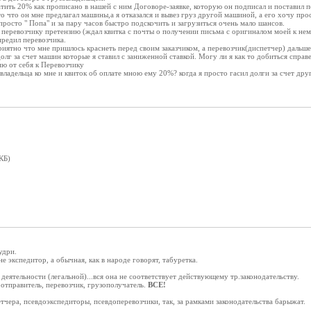
тить 20% как прописано в нашей с ним Договоре-заявке, которую он подписал и поставил п
 то что он мне предлагал машины,а я отказался и вывез груз другой машиной, а его хочу про
просто " Попа" и за пару часов быстро подскочить и загрузиться очень мало шансов.
 перевозчику претензию (ждал квитка с почты о получении письма с оригиналом моей к нем
предил перевозчика.
риятно что мне пришлось краснеть перед своим заказчиком, а перевозчик(диспетчер) дальше
олг за счет машин которые я ставил с заниженной ставкой. Могу ли я как то добиться справ
ию от себя к Перевозчику
владельца ко мне и квиток об оплате мною ему 20%? когда я просто гасил долги за счет дру
КБ)
удри.
е экспедитор, а обычная, как в народе говорят, табуретка.
деятельности (легальной)...вся она не соответствует действующему тр.законодательству.
оотправитель, перевозчик, грузополучатель.
ВСЕ!
етчера, псевдоэкспедиторы, псевдоперевозчики, так, за рамками законодательства барыжат.