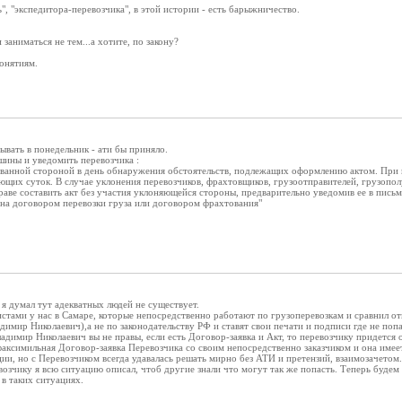
", "экспедитора-перевозчика", в этой истории - есть барыжничество.
 заниматься не тем...а хотите, по закону?
понятиям.
вать в понедельник - ати бы приняло.
шины и уведомить перевозчика :
сованной стороной в день обнаружения обстоятельств, подлежащих оформлению актом. При 
ующих суток. В случае уклонения перевозчиков, фрахтовщиков, грузоотправителей, грузопол
аве составить акт без участия уклоняющейся стороны, предварительно уведомив ее в письм
на договором перевозки груза или договором фрахтования"
о я думал тут адекватных людей не существует.
стами у нас в Самаре, которые непосредственно работают по грузоперевозкам и сравнил о
димир Николаевич),а не по законодательству РФ и ставят свои печати и подписи где не попа
адимир Николаевич вы не правы, если есть Договор-заявка и Акт, то перевозчику придется о
факсимильная Договор-заявка Перевозчика со своим непосредственно заказчиком и она имеет
ии, но с Перевозчиком всегда удавалась решать мирно без АТИ и претензий, взаимозачетом.
озчику я всю ситуацию описал, чтоб другие знали что могут так же попасть. Теперь буде
в таких ситуациях.