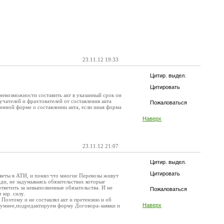
23.11.12 19:33
Цитир. выдел.
Цитировать
невозможности составить акт в указанный срок он
учателей и фрахтователей от составления акта
Пожаловаться
енной форме о составлении акта, если иная форма
Наверх
23.11.12 21:07
Цитир. выдел.
Цитировать
тветы в АТИ, и понял что многие Перевозы живут
ди, не задумываясь обязательствах которые
тветить за невыполненные обязательства. И не
Пожаловаться
 юр. силу.
 Поэтому и не составлял акт и претензию и об
Наверх
м умнее,подредактируем форму Договора-заявки и