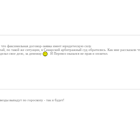
, что факсимильная договор-заявка имеет юридическую силу.
чай, по такой же ситуации, в Самарский арбитражный суд обратились. Как мне рассказали ч
сделал свое дело, за денежку
. И Перевоз оказался не прав и оплатил.
везды выпадут по гороскопу - так и будет!