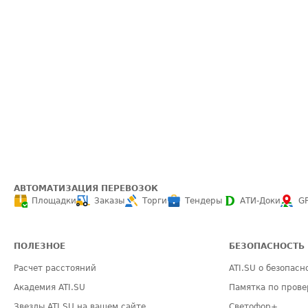
АВТОМАТИЗАЦИЯ ПЕРЕВОЗОК
Площадки
Заказы
Торги
Тендеры
АТИ-Доки
G
ПОЛЕЗНОЕ
БЕЗОПАСНОСТЬ
Расчет расстояний
ATI.SU о безопасн
Академия ATI.SU
Памятка по прове
Звезды ATI.SU на вашем сайте
Светофор+