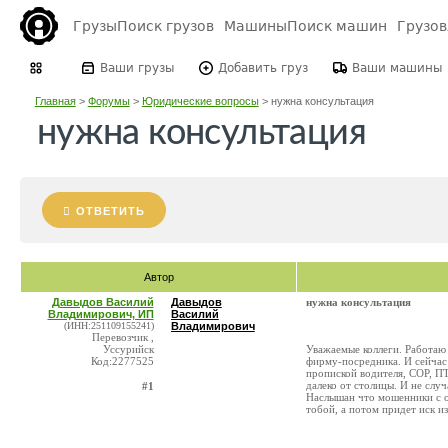
Грузы
Поиск грузов
Машины
Поиск машин
Грузо
Ваши грузы
Добавить груз
Ваши машины
Главная
>
Форумы
>
Юридические вопросы
>
нужна консультация
нужна консультация
ОТВЕТИТЬ
Автор
Давыдов Василий
Давыдов
нужна консультация
Владимирович, ИП
Василий
(ИНН:251109155241)
Владимирович
Перевозчик ,
Уссурийск
Уважаемые коллеги. Работаю 
Код:2277525
фирму-посредника. И сейчас
пропиской водителя, СОР, ПТ
далеко от столицы. И не слу
#1
Наслышан что мошенники с о
тобой, а потом придет иск из