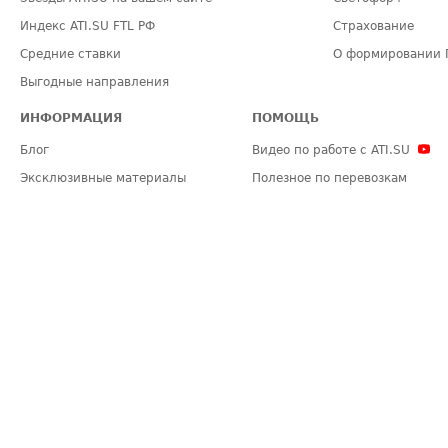
Индекс ATI.SU FTL РФ
Страхование
Средние ставки
О формировании 
Выгодные направления
ИНФОРМАЦИЯ
ПОМОЩЬ
Блог
Видео по работе с ATI.SU
Эксклюзивные материалы
Полезное по перевозкам
Политика конфиденциальности
Часто задаваемые вопросы (FA
Общие положения
Техническая информация
Карта сайта
ЗАДАТЬ ВОПРОС