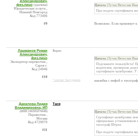
Александрович,
физ.лицо
(удалена)
Цитата
(Тучак Вячеслав Ива
Юридические услуги ,
При подаче сертификата мо
Нижний Новгород
Код:773406
#9
Возможно. Если привлекут к 
Лашманов Роман
Борис
Александрович,
физ.лицо
Цитата
(Тучак Вячеслав Ива
Экспедитор-перевозчик ,
Подскажите пожалуйста! Пр
Саров г.
водителем, проверили докум
Код:24946
сертификате калибровки. У 
#10
* контакт был удален
наклейка с инфой о тахограф
Данилова Лидия
Тася
Владимировна, ИП
(ИНН:246305076648)
Цитата
(Тучак Вячеслав Ива
Перевозчик ,
Сертификат калибровки лежа
Москва
официально устанавливали в
Код:4729070
тахограф Штрих.
#11
При подаче сертификата мо