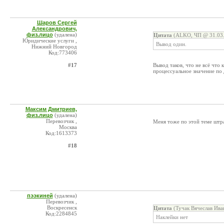
Шаров Сергей
Александрович,
физ.лицо
(удалена)
Цитата
(ALKO, ЧП @ 31.03.
Юридические услуги ,
Вывод один.
Нижний Новгород
Код:773406
#17
Вывод таков, что не всё что 
процессуальное значение по 
Максим Дмитриев,
физ.лицо
(удалена)
Перевозчик ,
Меня тоже по этой теме штра
Москва
Код:1613373
#18
пээкиней
(удалена)
Перевозчик ,
Воскресенск
Цитата
(Тучак Вячеслав Ива
Код:2284845
Наклейки нет