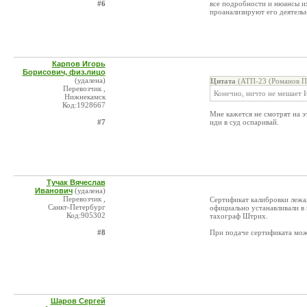
#6
все подробности и нюансы и
проанализируют его деятельн
Карпов Игорь
Борисович, физ.лицо
(удалена)
Цитата
(АТП-23 (Романов П.
Перевозчик ,
Конечно, ничто не мешает 
Нижнекамск
Код:1928667
Мне кажется не смотрят на э
#7
иди в суд оспаривай.
Тучак Вячеслав
Иванович
(удалена)
Перевозчик ,
Сертификат калибровки лежал
Санкт-Петербург
официально устанавливали в 
Код:905302
тахограф Штрих.
#8
При подаче сертификата мож
Шаров Сергей