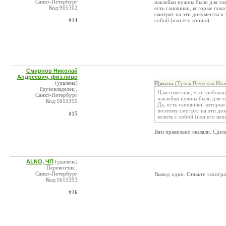
Санкт-Петербург
наклейки нужны были для тах
Код:905302
есть гаишники, которые пока
смотрят на эти документы и 
#14
собой (или его копию)
Смирнов Николай
Андреевич, физ.лицо
(удалена)
Цитата
(Тучак Вячеслав Ива
Грузовладелец ,
Нам ответили, что требован
Санкт-Петербург
наклейки нужны были для та
Код:1613399
Да, есть гаишники, которые
поэтому смотрят на эти до
#15
возить с собой (или его коп
Вам правильно сказали. Сдел
ALKO, ЧП
(удалена)
Перевозчик ,
Санкт-Петербург
Вывод один. Ставьте тахогр
Код:1613393
#16