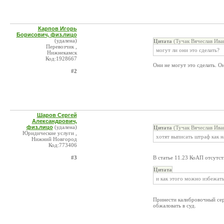
Карпов Игорь
Борисович, физ.лицо
(удалена)
Цитата
(Тучак Вячеслав Ива
Перевозчик ,
могут ли они это сделать?
Нижнекамск
Код:1928667
Они не могут это сделать. 
#2
Шаров Сергей
Александрович,
физ.лицо
(удалена)
Цитата
(Тучак Вячеслав Ива
Юридические услуги ,
хотят выписать штраф как н
Нижний Новгород
Код:773406
#3
В статье 11.23 КоАП отсутст
Цитата
и как этого можно избежат
Принести калибровочный серт
обжаловать в суд.