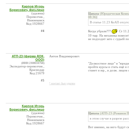
Карпов Игорь
Борисович, физ.лицо
(удалена)
Цитата
(Юридическая Компа
Перевозчик ,
08:36)
Нижнекамск
В статье 11.23 КоАП отсутс
Код:1928667
#4
Когда убрали???
Ст 11.2
10 тыр. На механика повеси
не подходит зато с судьёй п
АТП-23 (фирма ДОК,
Антон Владимирович
ООО)
(ИНН:2308034768)
"Должостное лицо" и "юридич
Экспедитор-перевозчик ,
пройти курсы и стать ещё и 
Краснодар
станет и юр., и долж. лицом
Код:21679
#5
* контакт был удален
Карпов Игорь
Борисович, физ.лицо
(удалена)
Цитата
(АТП-23 (Романов П.
Перевозчик ,
в этом случае в разрезе ра
Нижнекамск
Код:1928667
Вот именно, на него будут с