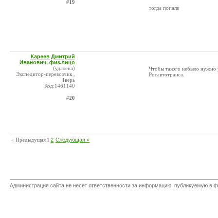
#19
тогда попали
Кареев Дмитрий
Иванович, физ.лицо
(удалена)
Чтобы такого небыло нужно у
Экспедитор-перевозчик ,
Росавтотранса.
Тверь
Код:1461140
#20
« Предыдущая
1
2
Следующая »
Администрация сайта не несет ответственности за информацию, публикуемую в ф