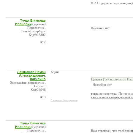
П 2.1 пдд,весь перечень док
Тучак Вячеслав
Иванович
(удалена)
Перевозчик ,
Наклейки нет
Санкт-Петербург
Код:905302
#12
Лашманов Роман
Борис
Александрович,
физ.лицо
Цитата
(Тучак Вячеслав Ива
Экспедитор-перевозчик ,
Наклейки нет
Саров г.
Код:24946
тогда вопрос туда:
Причем мы
#13
нам ставили утвержденный 
* контакт был удален
Тучак Вячеслав
Иванович
(удалена)
Перевозчик ,
Нам ответили, что требовани