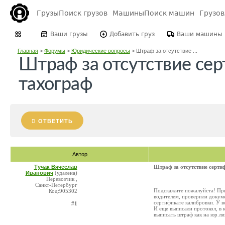
Грузы
Поиск грузов
Машины
Поиск машин
Грузо
Ваши грузы
Добавить груз
Ваши машины
Главная
>
Форумы
>
Юридические вопросы
>
Штраф за отсутствие ...
Штраф за отсутствие сер
тахограф
ОТВЕТИТЬ
Автор
Тучак Вячеслав
Штраф за отсутствие серти
Иванович
(удалена)
Перевозчик ,
Санкт-Петербург
Подскажите пожалуйста! При
Код:905302
водителем, проверили докуме
сертификате калибровки. У в
#1
И еще выписали протокол, в 
выписать штраф как на юр.ли