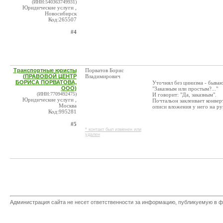
(ИНН:540363749931)
Юридические услуги ,
Новосибирск
Код:265507
#4
Транспортные юристы
Порватов Борис
(ПРАВОВОЙ ЦЕНТР
Владимирович
БОРИСА ПОРВАТОВА,
Уточнял без цинизма - бываю
ООО)
"Заказным или простым?..."
(ИНН:7709492475)
И говорит: "Да, заказным".
Юридические услуги ,
Почтальон заклеивает конвер
Москва
описи вложения у него на ру
Код:995281
#5
* контакт был изменен или
удален
Администрация сайта не несет ответственности за информацию, публикуемую в ф