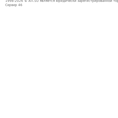
1998-2026
© ATI.SU является юридически зарегистрированной то
Сервер
46