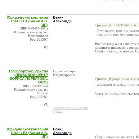
Юридическая компания
Бакин
DUALLEX (Бакин А.В.
Александр
ИП)
Цитата
(ALLENTRANS (АЛЛ
(ИНН:540363749931)
Отправляли, конечно заказ
Юридические услуги ,
говорит о том, что оригина
Новосибирск
Код:265507
Вот поэтому всем клиентам в
#2
заказными письмами с опись
Обойти ситуацию можно. Позв
Транспортные юристы
Порватов Борис
(ПРАВОВОЙ ЦЕНТР
Владимирович
БОРИСА ПОРВАТОВА,
Цитата
(Юридическая компа
ООО)
заказными письмами с опис
(ИНН:7709492475)
Юридические услуги ,
Москва
Заказных писем с описью вло
Код:995281
#3
* контакт был изменен или
удален
Юридическая компания
Бакин
DUALLEX (Бакин А.В.
Александр
ИП)
Общий смысл не меняется. Но