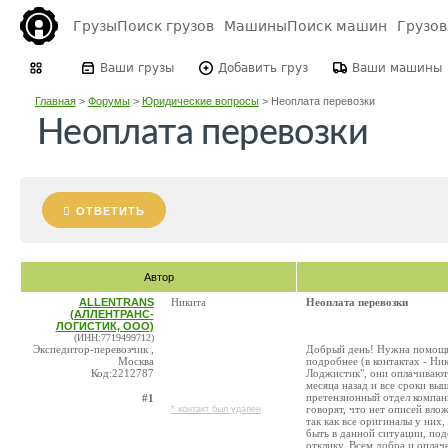
Грузы
Поиск грузов
Машины
Поиск машин
Грузо
Ваши грузы
Добавить груз
Ваши машины
Главная
>
Форумы
>
Юридические вопросы
>
Неоплата перевозки
Неоплата перевозки
ОТВЕТИТЬ
Автор
ALLENTRANS
Никита
Неоплата перевозки
(АЛЛЕНТРАНС-
ЛОГИСТИК, ООО)
(ИНН:7719499712)
Экспедитор-перевозчик ,
Добрый день! Нужна помощь 
Москва
подробнее (в контактах - Ни
Код:2212787
Лоджистик", они оплачивают
месяца назад и все сроки вы
претензионный отдел компани
#1
говорят, что нет описей влож
* контакт был удален
так как все оригиналы у них
быть в данной ситуации, под
отклику. Всем добра и оплач