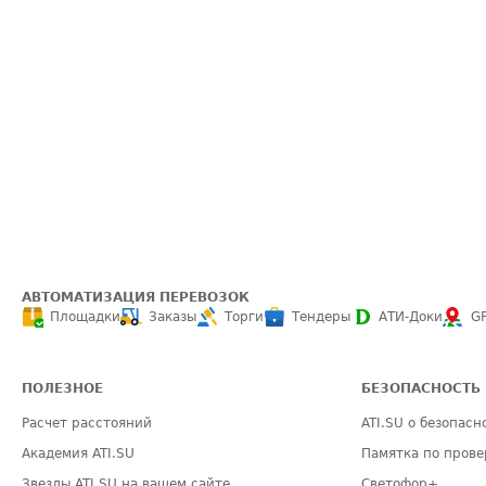
АВТОМАТИЗАЦИЯ ПЕРЕВОЗОК
Площадки
Заказы
Торги
Тендеры
АТИ-Доки
G
ПОЛЕЗНОЕ
БЕЗОПАСНОСТЬ
Расчет расстояний
ATI.SU о безопасн
Академия ATI.SU
Памятка по прове
Звезды ATI.SU на вашем сайте
Светофор+