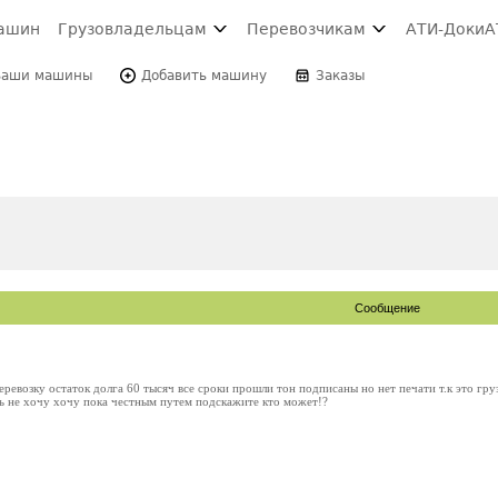
ашин
Грузовладельцам
Перевозчикам
АТИ-Доки
А
Ваши машины
Добавить машину
Заказы
Сообщение
ревозку остаток долга 60 тысяч все сроки прошли тон подписаны но нет печати т.к это груз
ь не хочу хочу пока честным путем подскажите кто может!?