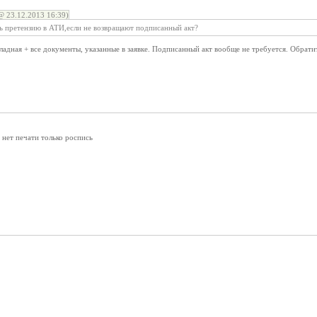
 23.12.2013 16:39)
ть претензию в АТИ,если не возвращают подписанный акт?
адная + все документы, указанные в заявке. Подписанный акт вообще не требуется. Обратит
нет печати только роспись