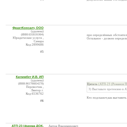
ФрахтКонсалт, ООО
(удалена)
(ИНН:6318191904)
при определённых обстоятель
Юридические услуги ,
Остальное - должен определ
Самара
Код:2899686
#5
Килимбет И.В. ИП
(удалена)
(ИНН:861706854278)
Цитата
(АТП-23 (Романов П.
Перевозчик ,
3) Выставьте претензию в 
Лянтор г.
Код:6536762
Кто подскажет,как выставит
#6
АТП-23 (фирма ДОК,
Антон Владимирович