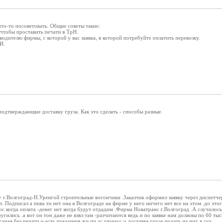
то-то посоветовать. Общие советы такие:
 чтобы проставить печати в ТрН.
одителю фирмы, с которой у вас заявка, в которой потребуйте оплатить перевозку.
И.
одтверждающие доставку груза. Как это сделать - способы разные.
 г.Волгоград-Н.Уренгой строительные вогончики .Заказчик оформил заявку через диспетчер
 .Подписал а пива ти нет она в Волгограде на фирме у него ничего нет все на этом .до эт
рос когда оплата -денег нет когда будут отдадим .Фирма Новатранс г.Волгоград .А случилос
ругились .а вот он тон даже не взял там -разчитаются ведь и по заявке нам должны по 60 т
аная без печати и есть показания жи пи эс глонасс о доставке груза подать на них в суд.