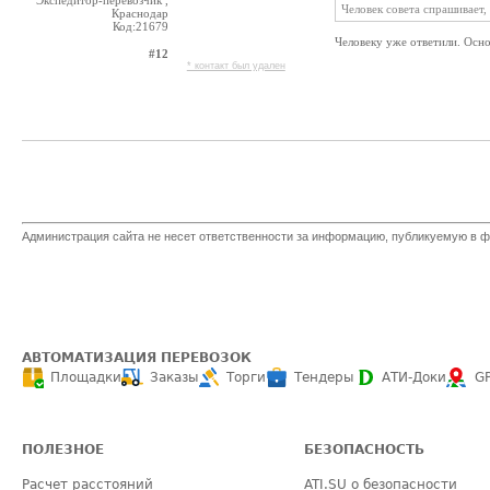
Экспедитор-перевозчик ,
Человек совета спрашивает
Краснодар
Код:21679
Человеку уже ответили. Осно
#12
* контакт был удален
Администрация сайта не несет ответственности за информацию, публикуемую в ф
АВТОМАТИЗАЦИЯ ПЕРЕВОЗОК
Площадки
Заказы
Торги
Тендеры
АТИ-Доки
G
ПОЛЕЗНОЕ
БЕЗОПАСНОСТЬ
Расчет расстояний
ATI.SU о безопасности