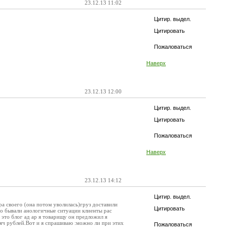
23.12.13 11:02
Цитир. выдел.
Цитировать
Пожаловаться
Наверх
23.12.13 12:00
Цитир. выдел.
Цитировать
Пожаловаться
Наверх
23.12.13 14:12
Цитир. выдел.
а своего (она потом уволилась)груз доставили
Цитировать
ого бывали анологичные ситуации клиенты рас
ь это блог ад ар я товарищу он предложил я
ысяч рублей.Вот и я спрашиваю :можно ли при этих
Пожаловаться