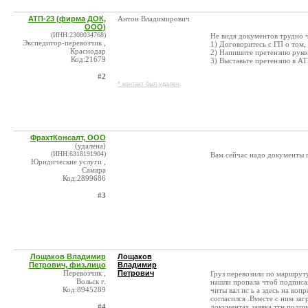
АТП-23 (фирма ДОК,
Антон Владимирович
ООО)
(ИНН:2308034768)
Не видя документов трудно ч
Экспедитор-перевозчик ,
1) Договоритесь с ГП о том,
Краснодар
2) Напишите претензию руков
Код:21679
3) Выставьте претензию в АТ
#2
* контакт был удален
ФрахтКонсалт, ООО
(удалена)
(ИНН:6318191904)
Вам сейчас надо документы п
Юридические услуги ,
Самара
Код:2899686
#3
Лощаков Владимир
Лощаков
Петрович, физ.лицо
Владимир
Перевозчик ,
Петрович
Груз перевозили по маршруту
Вольск г.
нашли пропала чтоб подписал
Код:8945289
читы вал ис ь а здесь на воп
согласился .Вместе с ним заг
#4
документах заявка ттн подпис