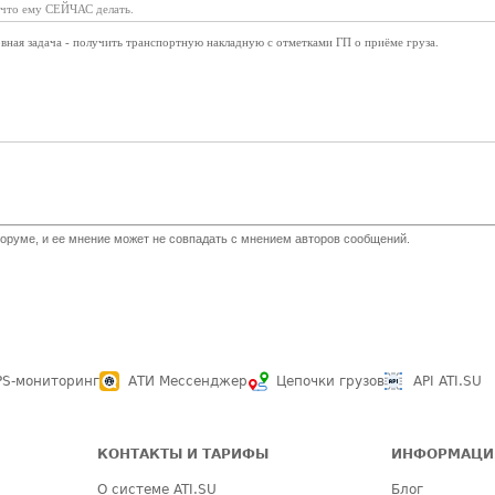
, что ему СЕЙЧАС делать.
вная задача - получить транспортную накладную с отметками ГП о приёме груза.
оруме, и ее мнение может не совпадать с мнением авторов сообщений.
PS-мониторинг
АТИ Мессенджер
Цепочки грузов
API ATI.SU
КОНТАКТЫ И ТАРИФЫ
ИНФОРМАЦИ
О системе ATI.SU
Блог