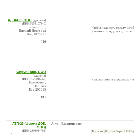
АДВАНС, ООО
(удалена)
(ИНН:5259107840)
Экспедитор ,
Чтобы получить оплату, необ
Нижний Новгород
учетом этого, у каждого сво
Код:1029721
#10
Фирма Горн, ООО
(удалена)
(ИНН:4025016560)
Человек совета спрашивает, 
Перевозчик ,
Обнинск
Код:203015
#11
АТП-23 (фирма ДОК,
Антон Владимирович
ООО)
(ИНН:2308034768)
Цитата
(Фирма Горн, ООО @