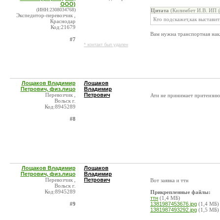
ООО)
(ИНН:2308034768)
Цитата
(Килимбет И.В. ИП @
Экспедитор-перевозчик ,
Кто подскажет,как выстави
Краснодар
Код:21679
Вам нужна транспортная накл
#7
* контакт был удален
Лощаков Владимир
Лощаков
Петрович, физ.лицо
Владимир
Перевозчик ,
Петрович
Ати не принимает притензию 
Вольск г.
Код:8945289
#8
Лощаков Владимир
Лощаков
Петрович, физ.лицо
Владимир
Перевозчик ,
Петрович
Вот заявка и ттн
Вольск г.
Код:8945289
Прикрепленные файлы:
ттн
(1,4 МБ)
#9
1381987453676.jpg
(1,4 МБ)
1381987493292.jpg
(1,5 МБ)