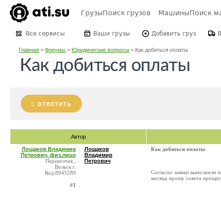
Грузы
Поиск грузов
Машины
Поиск м
Все сервисы
Ваши грузы
Добавить груз
Главная
>
Форумы
>
Юридические вопросы
>
Как добиться оплаты
Как добиться оплаты
ОТВЕТИТЬ
Автор
Лощаков Владимир
Лощаков
Как добиться оплаты
Петрович, физ.лицо
Владимир
Перевозчик ,
Петрович
Вольск г.
Согласно заявки выполнили пе
Код:8945289
месяца прошу совета прощат
#1