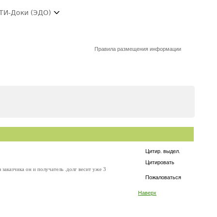
ТИ-Доки (ЭДО)
Правила размещения информации
Цитир. выдел.
Цитировать
 заказчика он и получатель .долг весит уже 3
Пожаловаться
Наверх