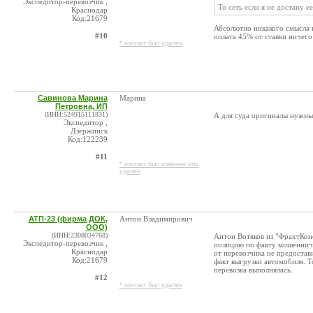
Экспедитор-перевозчик ,
То сеть если я не достану ее
Краснодар
Код:21679
Абсолютно никакого смысла н
#10
оплата 45% от ставки ничего
* контакт был удален
Савинова Марина
Марина
Петровна, ИП
(ИНН:524915111831)
А для суда оригиналы нужны
Экспедитор ,
Дзержинск
Код:122239
#11
* контакт был изменен или
удален
АТП-23 (фирма ДОК,
Антон Владимирович
ООО)
(ИНН:2308034768)
Антон Вотяков из "ФрахтКонс
Экспедитор-перевозчик ,
полицию по факту мошенниче
Краснодар
от перевозчика не предостав
Код:21679
факт выгрузки автомобиля. Т
перевозка выполнялась.
#12
* контакт был удален