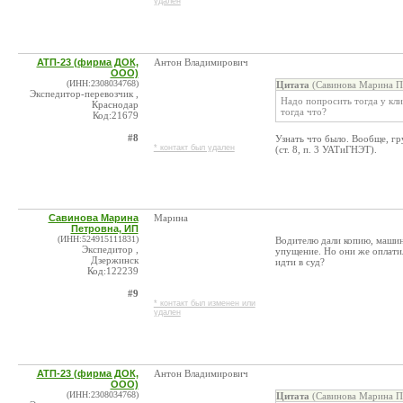
удален
АТП-23 (фирма ДОК,
Антон Владимирович
ООО)
(ИНН:2308034768)
Цитата
(Савинова Марина Пе
Экспедитор-перевозчик ,
Надо попросить тогда у кли
Краснодар
тогда что?
Код:21679
#8
Узнать что было. Вообще, гр
* контакт был удален
(ст. 8, п. 3 УАТиГНЭТ).
Савинова Марина
Марина
Петровна, ИП
(ИНН:524915111831)
Водителю дали копию, машину
Экспедитор ,
упущение. Но они же оплатил
Дзержинск
идти в суд?
Код:122239
#9
* контакт был изменен или
удален
АТП-23 (фирма ДОК,
Антон Владимирович
ООО)
(ИНН:2308034768)
Цитата
(Савинова Марина Пе