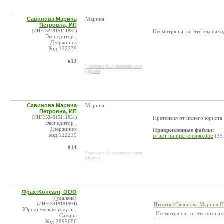
Савинова Марина
Марина
Петровна, ИП
(ИНН:524915111831)
Несмотря на то, что мы нахо
Экспедитор ,
Дзержинск
Код:122239
#13
* контакт был изменен или
удален
Савинова Марина
Марина
Петровна, ИП
(ИНН:524915111831)
Претензия от ихнего юриста
Экспедитор ,
Дзержинск
Прикрепленные файлы:
Код:122239
ответ на претензию.doc
(35
#14
* контакт был изменен или
удален
ФрахтКонсалт, ООО
(удалена)
(ИНН:6318191904)
Цитата
(Савинова Марина Пе
Юридические услуги ,
Несмотря на то, что мы нах
Самара
Код:2899686