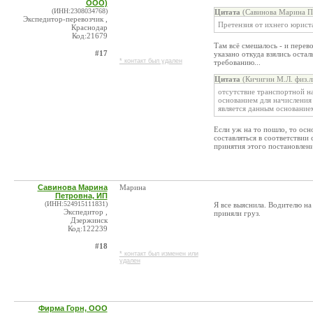
ООО)
(ИНН:2308034768)
Цитата
(Савинова Марина Пе
Экспедитор-перевозчик ,
Претензия от ихнего юрист
Краснодар
Код:21679
Там всё смешалось - и перево
#17
указано откуда взялись оста
* контакт был удален
требованию...
Цитата
(Кичигин М.Л. физ.л
отсутствие транспортной на
основанием для начисления ш
является данным основание
Если уж на то пошло, то осн
составляться в соответствии 
принятия этого постановлени
Савинова Марина
Марина
Петровна, ИП
(ИНН:524915111831)
Я все выяснила. Водителю на
Экспедитор ,
приняли груз.
Дзержинск
Код:122239
#18
* контакт был изменен или
удален
Фирма Горн, ООО