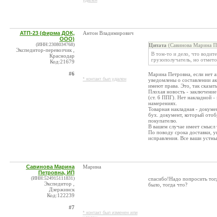
удален
АТП-23 (фирма ДОК,
Антон Владимирович
ООО)
(ИНН:2308034768)
Цитата
(Савинова Марина Пе
Экспедитор-перевозчик ,
В том-то и дело, что водит
Краснодар
грузополучатель, но отметок
Код:21679
#6
Марина Петровна, если нет а
* контакт был удален
уведомлены о составлении акт
имеют права. Это, так сказат
Плохая новость - заключени
(ст. 6 ППГ). Нет накладной -
намерениях.
Товарная накладная - докуме
бух. документ, который отоб
покупателю.
В вашем случае имеет смысл 
По поводу срока доставки, у
исправления. Все ваши устны
Савинова Марина
Марина
Петровна, ИП
(ИНН:524915111831)
спасибо!Надо попросить тогд
Экспедитор ,
было, тогда что?
Дзержинск
Код:122239
#7
* контакт был изменен или