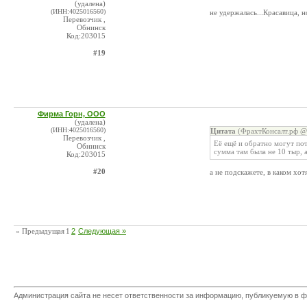
(удалена)
(ИНН:4025016560)
не удержалась...Красавица, 
Перевозчик ,
Обнинск
Код:203015
#19
Фирма Горн, ООО
(удалена)
(ИНН:4025016560)
Цитата
(ФрахтКонсалт.рф @ 
Перевозчик ,
Её ещё и обратно могут пот
Обнинск
сумма там была не 10 тыр, 
Код:203015
#20
а не подскажете, в каком хот
« Предыдущая
1
2
Следующая »
Администрация сайта не несет ответственности за информацию, публикуемую в ф