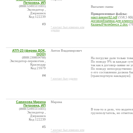
Петровна, ИП
(ИНН:524915111831)
Высылаю сканы
Экспедитор ,
Дзержинск
Прикрепленные файлы:
Код:122239
накл викинг82.pdf
(558,5 КБ
договор8заявка для клиент
#3
Казань8Челябинск 2.doc
(78
* контакт был изменен или
удален
АТП-23 (фирма ДОК,
Антон Владимирович
ООО)
(ИНН:2308034768)
На погрузке дали только то
Экспедитор-перевозчик ,
По поводу 9% за каждые сутк
Краснодар
так как в договор-заявке не 
Код:21679
По поводу непосредственно 
о его составлении должна бы
#4
[транспортную накладную].
* контакт был удален
Савинова Марина
Марина
Петровна, ИП
(ИНН:524915111831)
В том-то и дело, что водител
Экспедитор ,
грузополучатель, но отметок 
Дзержинск
Код:122239
#5
* контакт был изменен или