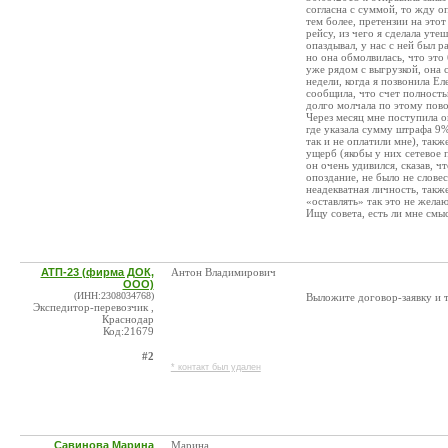
согласна с суммой, то жду оп
тем более, претензии на это
рейсу, из чего я сделала ут
опаздывал, у нас с ней был 
но она обмолвилась, что это
уже рядом с выгрузкой, она с
недели, когда я позвонила Ел
сообщила, что счет полность
долго молчала по этому пово
Через месяц мне поступила о
где указала сумму штрафа 9%
так и не оплатили мне), такж
ущерб (якобы у них сетевое п
он очень удивился, сказав, ч
опоздание, не было не слове
неадекватная личность, такж
«оставлять» так это не жела
Ищу совета, есть ли мне смы
АТП-23 (фирма ДОК,
Антон Владимирович
ООО)
(ИНН:2308034768)
Выложите договор-заявку и 
Экспедитор-перевозчик ,
Краснодар
Код:21679
#2
* контакт был удален
Савинова Марина
Марина