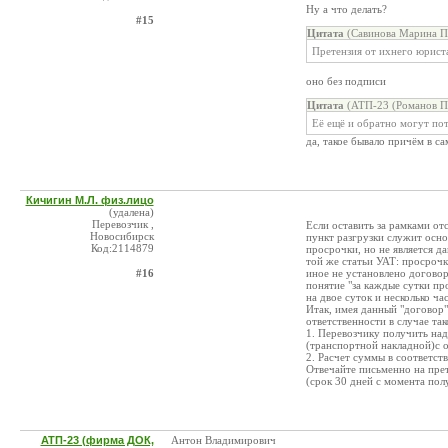
Ну а что делать?
#15
Цитата
(Савинова Марина Пе
Претензия от ихнего юрист
оно без подписи
Цитата
(АТП-23 (Романов П.
Её ещё и обратно могут пот
да, такое бывало причём в с
Кичигин М.Л. физ.лицо
(удалена)
Перевозчик ,
Если оставить за рамками от
Новосибирск
пункт разгрузки служит основ
Код:2114879
просрочки, но не является д
той же статьи УАТ: просрочка
#16
иное не установлено догово
понятие "за каждые сутки пр
на двое суток и несколько ча
Итак, имея данный "договор" 
ответственности в случае так
1. Перевозчику получить н
(транспортной накладной)с 
2. Расчет суммы в соответст
Отвечайте письменно на прет
(срок 30 дней с момента пол
АТП-23 (фирма ДОК,
Антон Владимирович