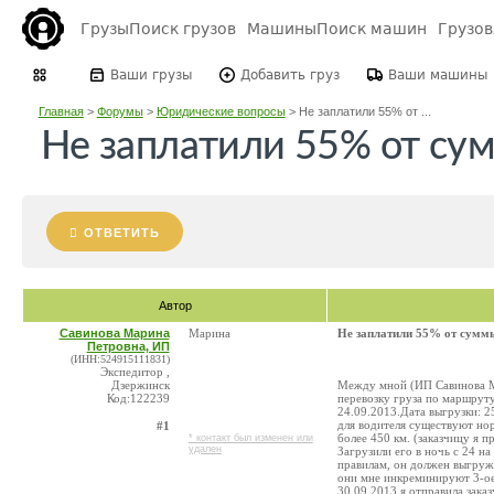
Грузы
Поиск грузов
Машины
Поиск машин
Грузо
Ваши грузы
Добавить груз
Ваши машины
Главная
>
Форумы
>
Юридические вопросы
>
Не заплатили 55% от ...
Не заплатили 55% от су
ОТВЕТИТЬ
Автор
Савинова Марина
Марина
Не заплатили 55% от сумм
Петровна, ИП
(ИНН:524915111831)
Экспедитор ,
Дзержинск
Между мной (ИП Савинова М
Код:122239
перевозку груза по маршруту
24.09.2013.Дата выгрузки: 25
для водителя существуют нор
#1
более 450 км. (заказчицу я п
* контакт был изменен или
удален
Загрузили его в ночь с 24 н
правилам, он должен выгружа
они мне инкреминируют 3-ое
30.09.2013 я отправила заказ