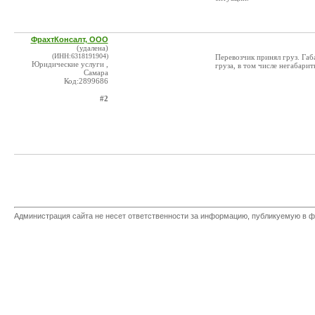
ФрахтКонсалт, ООО
(удалена)
(ИНН:6318191904)
Перевозчик принял груз. Габ
Юридические услуги ,
груза, в том числе негабарит
Самара
Код:2899686
#2
Администрация сайта не несет ответственности за информацию, публикуемую в ф