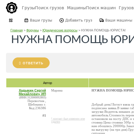
Грузы
Поиск грузов
Машины
Поиск машин
Грузо
Ваши грузы
Добавить груз
Ваши машины
Главная
>
Форумы
>
Юридические вопросы
>
НУЖНА ПОМОЩЬ ЮРИСТА!
НУЖНА ПОМОЩЬ ЮРИ
ОТВЕТИТЬ
Автор
Хадыкин Сергей
Марина
НУЖНА ПОМОЩЬ ЮРИС
Михайлович, ИП
(ИНН:312000092803)
Перевозчик ,
Шебекино г.
Добрый день!Логист взяла г
Код:236386
подписана заявка.В заявке г
загрузке.Водитель никаких 
автомобиль.Стоимость перев
#1
остановили на посту ДПС и з
* контакт был изменен или
удален
стоянку.Цена стоянки 500р о
нам обошлись 200000р.Заказч
на выгрузку (на три дня).Гр
ситуации.