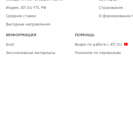
Индекс ATI.SU FTL РФ
Страхование
Средние ставки
О формировании 
Выгодные направления
ИНФОРМАЦИЯ
ПОМОЩЬ
Блог
Видео по работе с ATI.SU
Эксклюзивные материалы
Полезное по перевозкам
Политика конфиденциальности
Часто задаваемые вопросы (FA
Общие положения
Техническая информация
Карта сайта
ЗАДАТЬ ВОПРОС