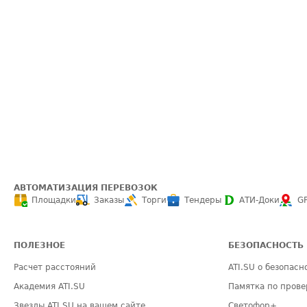
АВТОМАТИЗАЦИЯ ПЕРЕВОЗОК
Площадки
Заказы
Торги
Тендеры
АТИ-Доки
G
ПОЛЕЗНОЕ
БЕЗОПАСНОСТЬ
Расчет расстояний
ATI.SU о безопасн
Академия ATI.SU
Памятка по прове
Звезды ATI.SU на вашем сайте
Светофор+