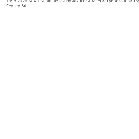
1998-2026
© ATI.SU является юридически зарегистрированной то
Сервер
60