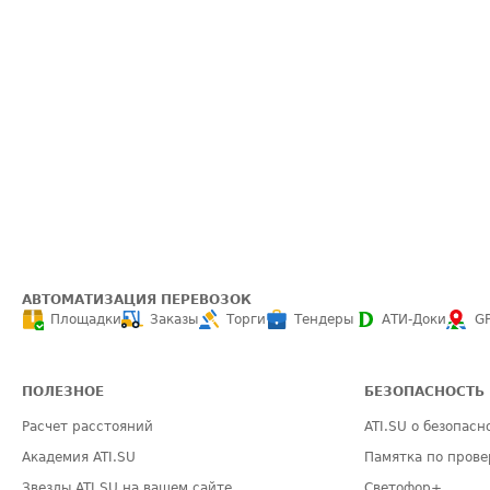
АВТОМАТИЗАЦИЯ ПЕРЕВОЗОК
Площадки
Заказы
Торги
Тендеры
АТИ-Доки
G
ПОЛЕЗНОЕ
БЕЗОПАСНОСТЬ
Расчет расстояний
ATI.SU о безопасн
Академия ATI.SU
Памятка по прове
Звезды ATI.SU на вашем сайте
Светофор+