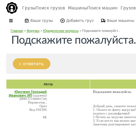
Грузы
Поиск грузов
Машины
Поиск машин
Грузо
Ваши грузы
Добавить груз
Ваши машины
Главная
>
Форумы
>
Юридические вопросы
>
Подскажите пожалуйст...
Подскажите пожалуйста
ОТВЕТИТЬ
Автор
Юрочкин Геннадий
Подскажите пожалуйста.
Иванович, ИП
(удалена)
(ИНН:571300001728)
Перевозчик ,
Орёл
Добрый день, скажите пожал
Код:456306
1. Оплата по факту выгрузки
подпись с расшифровкой.
2.Печать на загрузке имеется
#1
3. Если нет,то как можно вы
Заказчики разговаривают наг