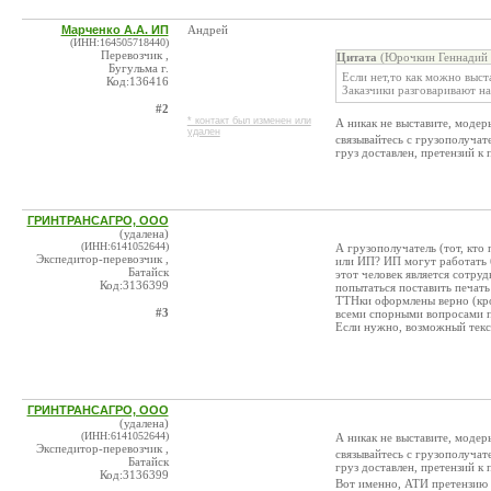
Марченко А.А. ИП
Андрей
(ИНН:164505718440)
Перевозчик ,
Цитата
(Юрочкин Геннадий 
Бугульма г.
Если нет,то как можно выст
Код:136416
Заказчики разговаривают на
#2
* контакт был изменен или
А никак не выставите, модер
удален
связывайтесь с грузополучате
груз доставлен, претензий к
ГРИНТРАНСАГРО, ООО
(удалена)
(ИНН:6141052644)
А грузополучатель (тот, кто
Экспедитор-перевозчик ,
или ИП? ИП могут работать б
Батайск
этот человек является сотруд
Код:3136399
попытаться поставить печать
ТТНки оформлены верно (кро
#3
всеми спорными вопросами п
Если нужно, возможный текс
ГРИНТРАНСАГРО, ООО
(удалена)
(ИНН:6141052644)
А никак не выставите, модер
Экспедитор-перевозчик ,
связывайтесь с грузополучате
Батайск
груз доставлен, претензий к
Код:3136399
Вот именно, АТИ претензию 