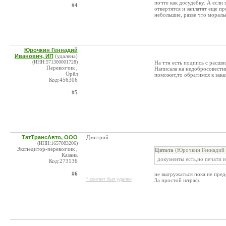
почте как досудебку. А если
#4
отвертятся и заплатят еще п
небольшие, разве что мораль
Юрочкин Геннадий
Иванович, ИП
(удалена)
(ИНН:571300001728)
На ттн есть подпись с расши
Перевозчик ,
Написала на недобросовестны
Орёл
поможет,то обратимся к зака
Код:456306
#5
ТатТрансАвто, ООО
Дмитрий
(ИНН:1657083206)
Экспедитор-перевозчик ,
Цитата
(Юрочкин Геннадий 
Казань
документы есть,но печати н
Код:273136
#6
не выгружаться пока не пред
* контакт был удален
За простой штраф.