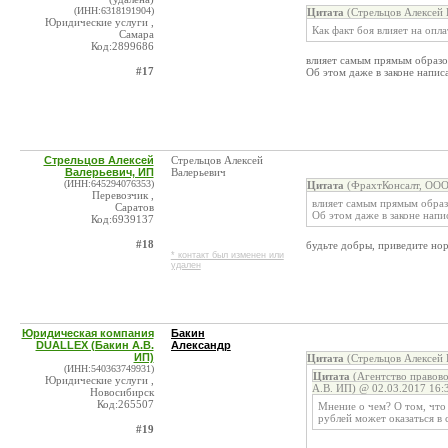
(ИНН:6318191904)
Цитата
(Стрельцов Алексей 
Юридические услуги ,
Как факт боя влияет на опла
Самара
Код:2899686
влияет самым прямым образо
#17
Об этом даже в законе напис
Стрельцов Алексей
Стрельцов Алексей
Валерьевич, ИП
Валерьевич
(ИНН:645294076353)
Цитата
(ФрахтКонсалт, ООО
Перевозчик ,
влияет самым прямым образ
Саратов
Об этом даже в законе напи
Код:6939137
#18
будьте добры, приведите но
* контакт был изменен или
удален
Юридическая компания
Бакин
DUALLEX (Бакин А.В.
Александр
ИП)
Цитата
(Стрельцов Алексей 
(ИНН:540363749931)
Цитата
(Агентство правов
Юридические услуги ,
А.В. ИП) @ 02.03.2017 16:
Новосибирск
Код:265507
Мнение о чем? О том, что
рублей может оказаться в 
#19