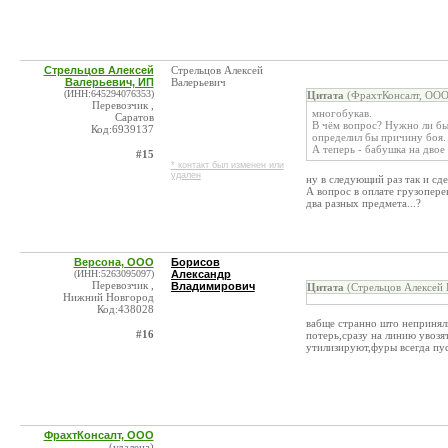
Стрельцов Алексей
Стрельцов Алексей
Валерьевич, ИП
Валерьевич
(ИНН:645294076353)
Цитата
(ФрахтКонсалт, ООО
Перевозчик ,
многобукав.
Саратов
В чём вопрос? Нужно ли бы
Код:6939137
определил бы причину боя.
А теперь - бабушка на двое 
#15
* контакт был изменен или
удален
ну в следующий раз так и сде
А вопрос в оплате грузоперев
два разных предмета...?
Версона, ООО
Борисов
(ИНН:5263095097)
Александр
Перевозчик ,
Владимирович
Цитата
(Стрельцов Алексей 
Нижний Новгород
Код:438028
вабще странно што неприняли
#16
потерь,сразу на линию увозя
утилизируют,фуры всегда пу
ФрахтКонсалт, ООО
(удалена)