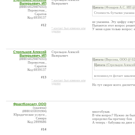
Валерьевич, ИП
Валерьевич
(ИНН:645294076353)
Цитата
(Фонарев А.С. ИП @ 
Перевозчик ,
Стоимость бутылки указана 
Саратов
Код:6939137
не указанна. Эту цифру озву
#12
Пытаются этот вопрос решит
* контакт был изменен или
У меня один только вопрос: 
удален
Стрельцов Алексей
Стрельцов Алексей
Валерьевич, ИП
Валерьевич
(ИНН:645294076353)
Цитата
(Версона, ООО @ 02
Перевозчик ,
Цитата
(Стрельцов Алексей
Саратов
Код:6939137
вспомнил,гп фотает завален
#13
* контакт был изменен или
удален
Но тут скорее всего диспетче
ФрахтКонсалт, ООО
(удалена)
(ИНН:6318191904)
многобукав.
Юридические услуги ,
В чём вопрос? Нужно ли было
Самара
определил бы причину боя.
Код:2899686
А теперь - бабушка на двое с
#14