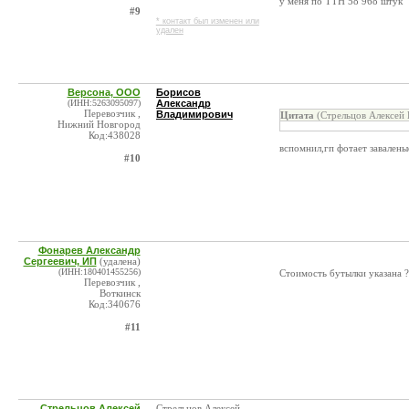
у меня по ТТН 58 968 штук
#9
* контакт был изменен или
удален
Версона, ООО
Борисов
(ИНН:5263095097)
Александр
Перевозчик ,
Владимирович
Цитата
(Стрельцов Алексей 
Нижний Новгород
Код:438028
вспомнил,гп фотает завалены
#10
Фонарев Александр
Сергеевич, ИП
(удалена)
(ИНН:180401455256)
Стоимость бутылки указана ?
Перевозчик ,
Воткинск
Код:340676
#11
Стрельцов Алексей
Стрельцов Алексей