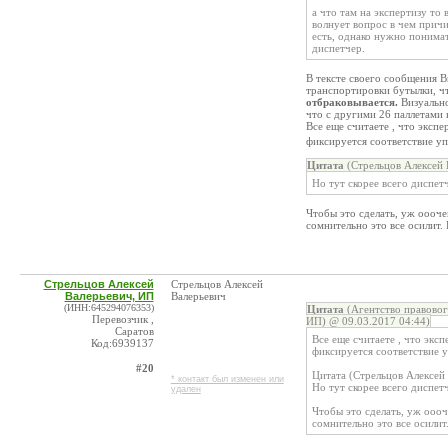
а что там на экспертизу то 
волнует вопрос в чем причи
есть, однако нужно понимат
диспетчер.
В тексте своего сообщения В
транспортировки бутылки, ч
отбраковывается.
Визуально
что с другими 26 паллетами н
Все еще считаете , что эксп
фиксируется соответствие уп
Цитата
(Стрельцов Алексей 
Но тут скорее всего диспетч
Чтобы это сделать, уж оооче
сомнительно это все осилит. 
Стрельцов Алексей
Стрельцов Алексей
Валерьевич, ИП
Валерьевич
(ИНН:645294076353)
Цитата
(Агентство правово
Перевозчик ,
ИП) @ 09.03.2017 04:44)
Саратов
Все еще считаете , что экс
Код:6939137
фиксируется соответствие у
#20
Цитата (Стрельцов Алексей
* контакт был изменен или
Но тут скорее всего диспетч
удален
Чтобы это сделать, уж ооо
сомнительно это все осилит