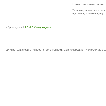
Считаю, что нужна... однак
По поводу претензии и иска,
претензию, и деньги придут
« Предыдущая
1
2
3
4
5
Следующая »
Администрация сайта не несет ответственности за информацию, публикуемую в ф