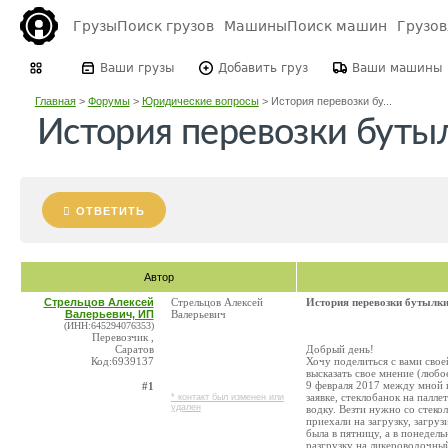
Грузы
Поиск грузов
Машины
Поиск машин
Грузо
Ваши грузы
Добавить груз
Ваши машины
Главная
>
Форумы
>
Юридические вопросы
>
История перевозки бу...
История перевозки буты
ОТВЕТИТЬ
Автор
Стрельцов Алексей
Стрельцов Алексей
История перевозки бутылки
Валерьевич, ИП
Валерьевич
(ИНН:645294076353)
Перевозчик ,
Саратов
Добрый день!
Код:6939137
Хочу поделиться с вами свое
высказать свое мнение (любо
9 февраля 2017 между мной и
#1
заявке, стеклобанок на палл
* контакт был изменен или
удален
водку. Везти нужно со стеко
приехали на загрузку, загруз
была в пятницу, а в понедел
разгрузку на ликероводочный