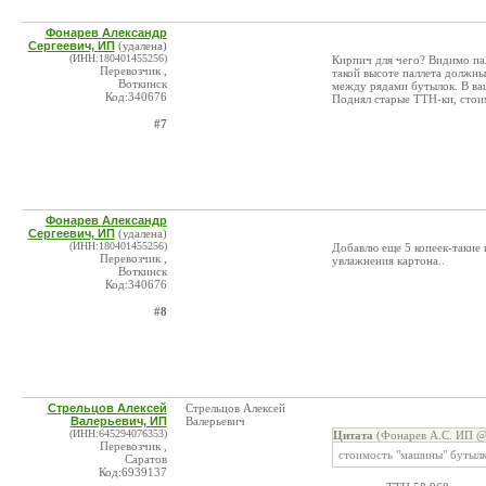
Фонарев Александр
Сергеевич, ИП
(удалена)
(ИНН:180401455256)
Кирпич для чего? Видимо пал
Перевозчик ,
такой высоте паллета должны
Воткинск
между рядами бутылок. В ваш
Код:340676
Поднял старые ТТН-ки, стои
#7
Фонарев Александр
Сергеевич, ИП
(удалена)
(ИНН:180401455256)
Добавлю еще 5 копеек-такие 
Перевозчик ,
увлажнения картона..
Воткинск
Код:340676
#8
Стрельцов Алексей
Стрельцов Алексей
Валерьевич, ИП
Валерьевич
(ИНН:645294076353)
Цитата
(Фонарев А.С. ИП @ 
Перевозчик ,
стоимость "машины" бутылки
Саратов
Код:6939137