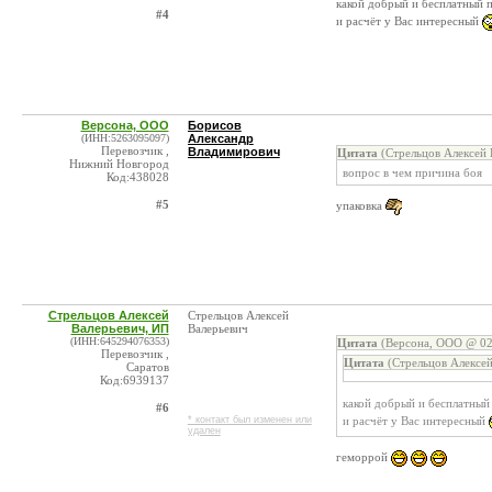
какой добрый и бесплатный
#4
и расчёт у Вас интересный
Версона, ООО
Борисов
(ИНН:5263095097)
Александр
Перевозчик ,
Владимирович
Цитата
(Стрельцов Алексей 
Нижний Новгород
вопрос в чем причина боя
Код:438028
#5
упаковка
Стрельцов Алексей
Стрельцов Алексей
Валерьевич, ИП
Валерьевич
(ИНН:645294076353)
Цитата
(Версона, ООО @ 02
Перевозчик ,
Цитата
(Стрельцов Алексей
Саратов
Код:6939137
какой добрый и бесплатны
#6
и расчёт у Вас интересный
* контакт был изменен или
удален
геморрой