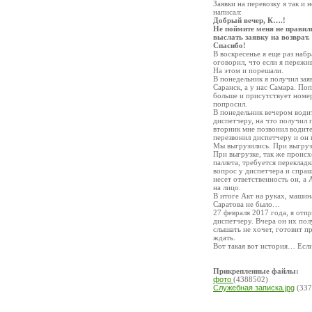
Заявки на перевозку я так и 
написал:
Добрый вечер, К….!
Не поймите меня не правил
выслать заявку на возврат.
Спасибо!
В воскресенье я еще раз набр
оговорил, что если я пережив
На этом и порешали.
В понедельник я получил зая
Саранск, а у нас Самара. По
больше и присутствует номер 
попросил.
В понедельник вечером водит
диспетчеру, на что получил п
вторник мне позвонил водите
перезвонил диспетчеру и он 
Мы выгрузились. При выгрузк
При выгрузке, так же происх
паллета, требуется переклад
вопрос у диспетчера и спраш
несет ответственность он, а 
на лицо.
В итоге Акт на руках, машин
Саратова не было…
27 февраля 2017 года, я отп
диспетчеру. Вчера он их пол
слышать не хочет, готовит п
ждать.
Вот такая вот история… Если
Прикрепленные файлы:
фото
(4388502)
Служебная записка.jpg
(337