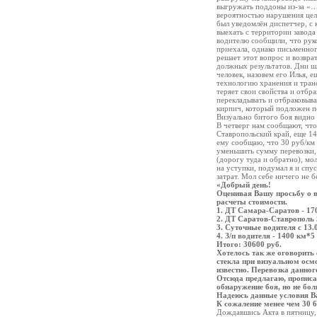
выгружать поддоны из-за «…
вероятностью нарушения цел
был уведомлён диспетчер, с 
выехать с территории завод
водителю сообщили, что руко
приехала, однако письменно
решает этот вопрос и возвра
должных результатов. Дни шл
человек, назовем его Илья, 
технологию хранения и транс
теряет свои свойства и отбр
перекладывать и отбраковыва
кирпич, который подложен по
Визуально битого боя видно 
В четверг нам сообщают, что
Ставропольский край, еще 14
ему сообщаю, что 30 руб/км 
уменьшить сумму перевозки, т
(дорогу туда и обратно), мол
на уступки, подумал я и спу
затрат. Мол себе ничего не б
«Добрый день!
Оценивая Вашу просьбу о в
расчеты стоимости.
1. ДТ Самара-Саратов - 17
2. ДТ Саратов-Ставрополь 
3. Суточные водителя с 13.0
4. З/п водителя - 1400 км*5
Итого: 30600 руб.
Хотелось так же оговорить 
стекла при визуальном осмо
известно. Перевозка данног
Отсюда предлагаю, прописа
обнаружение боя, но не бол
Надеюсь данные условия В
К сожаление менее чем 30 6
Дождавшись Акта в пятницу, 