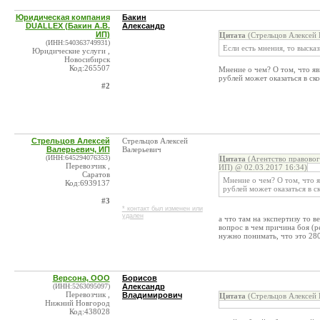
Юридическая компания
Бакин
DUALLEX (Бакин А.В.
Александр
ИП)
Цитата
(Стрельцов Алексей 
(ИНН:540363749931)
Если есть мнения, то выска
Юридические услуги ,
Новосибирск
Код:265507
Мнение о чем? О том, что яв
рублей может оказаться в ск
#2
Стрельцов Алексей
Стрельцов Алексей
Валерьевич, ИП
Валерьевич
(ИНН:645294076353)
Цитата
(Агентство правово
Перевозчик ,
ИП) @ 02.03.2017 16:34)
Саратов
Мнение о чем? О том, что я
Код:6939137
рублей может оказаться в с
#3
* контакт был изменен или
удален
а что там на экспертизу то в
вопрос в чем причина боя (ре
нужно понимать, что это 280
Версона, ООО
Борисов
(ИНН:5263095097)
Александр
Перевозчик ,
Владимирович
Цитата
(Стрельцов Алексей 
Нижний Новгород
Код:438028