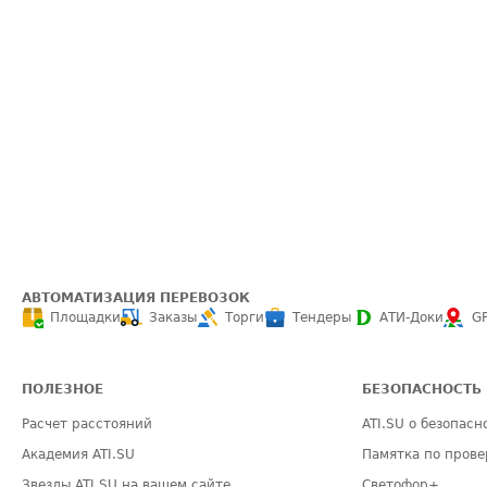
АВТОМАТИЗАЦИЯ ПЕРЕВОЗОК
Площадки
Заказы
Торги
Тендеры
АТИ-Доки
G
ПОЛЕЗНОЕ
БЕЗОПАСНОСТЬ
Расчет расстояний
ATI.SU о безопасн
Академия ATI.SU
Памятка по прове
Звезды ATI.SU на вашем сайте
Светофор+