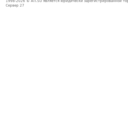
1998-2026
© ATI.SU является юридически зарегистрированной то
Сервер
27