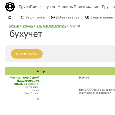
Грузы
Поиск грузов
Машины
Поиск машин
Грузо
Ваши грузы
Добавить груз
Ваши машины
Главная
>
Форумы
>
Юридические вопросы
>
бухучет
бухучет
ОТВЕТИТЬ
Автор
Черноглазов Сергей
бухучет
Владимирович,
физ.лицо
(удалена)
Перевозчик ,
фирма ООО имею один автомо
Бийск
отчитываться за прибыль?
Код:251759
#1