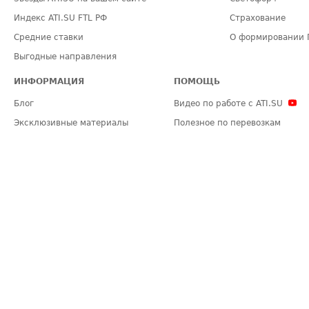
Индекс ATI.SU FTL РФ
Страхование
Средние ставки
О формировании 
Выгодные направления
ИНФОРМАЦИЯ
ПОМОЩЬ
Блог
Видео по работе с ATI.SU
Эксклюзивные материалы
Полезное по перевозкам
Политика конфиденциальности
Часто задаваемые вопросы (FA
Общие положения
Техническая информация
Карта сайта
ЗАДАТЬ ВОПРОС