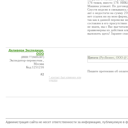
176 тюков, вместо 178. 
Машина уезжает. По договор
Спустя неделю я связываюсь 
акт о недостачи на сумму 25
нет ссылок ни на мою фирму,
так как в данной перевозке 
составлен в его присутствии
не знаем, мы с Вас высчитал
праввомерны их действия или
выложить здесь! Заранее спа
Деливери Экспедишн,
ООО
(ИНН:7726695387)
Цитата
(РусБизнес, ООО @ 2
Экспедитор-перевозчик ,
Москва
Код:1251216
Пишите претензию об оплате
#2
* контакт был изменен или
удален
Администрация сайта не несет ответственности за информацию, публикуемую в ф