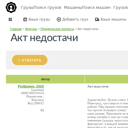
Грузы
Поиск грузов
Машины
Поиск машин
Грузо
Ваши грузы
Добавить груз
Ваши машины
Главная
>
Форумы
>
Юридические вопросы
>
Акт недостачи
Акт недостачи
ОТВЕТИТЬ
Автор
РусБизнес, ООО
Акт недостачи
(удалена)
(ИНН:3662143535)
Перевозчик ,
Воронеж
Здравствуйте. Нужен совет. 
Код:268032
Новгород, груз шерсть в тюк
районе Уфы прицеп тентованн
что просят большую сумму! 
#1
едем дальше. Приезжаем на в
номер пломбы и там где ставя
изменение (раздув, недостача
фиксируют: в каждой машине
выгрузки и то, как её раздул