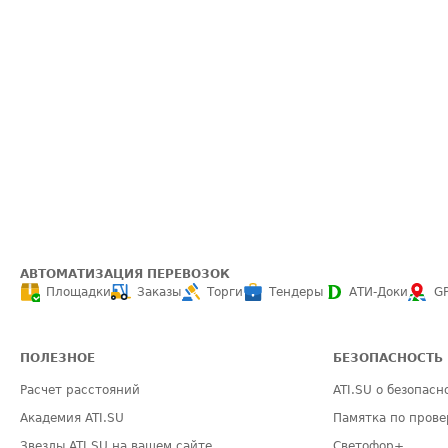
АВТОМАТИЗАЦИЯ ПЕРЕВОЗОК
Площадки
Заказы
Торги
Тендеры
АТИ-Доки
G
ПОЛЕЗНОЕ
БЕЗОПАСНОСТЬ
Расчет расстояний
ATI.SU о безопасн
Академия ATI.SU
Памятка по прове
Звезды ATI.SU на вашем сайте
Светофор+