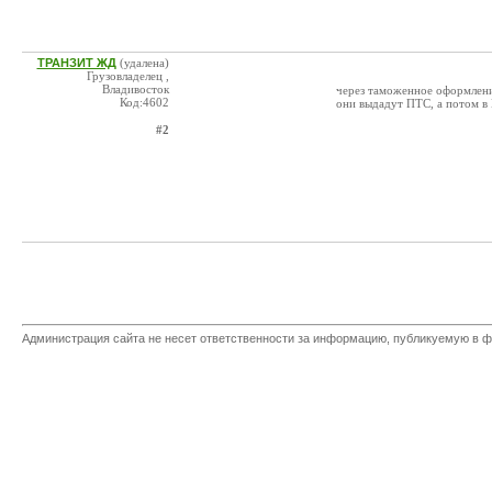
ТРАНЗИТ ЖД
(удалена)
Грузовладелец ,
Владивосток
через таможенное оформлени
Код:4602
они выдадут ПТС, а потом 
#2
Администрация сайта не несет ответственности за информацию, публикуемую в ф