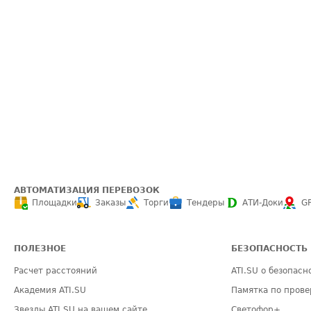
АВТОМАТИЗАЦИЯ ПЕРЕВОЗОК
Площадки
Заказы
Торги
Тендеры
АТИ-Доки
G
ПОЛЕЗНОЕ
БЕЗОПАСНОСТЬ
Расчет расстояний
ATI.SU о безопасн
Академия ATI.SU
Памятка по прове
Звезды ATI.SU на вашем сайте
Светофор+