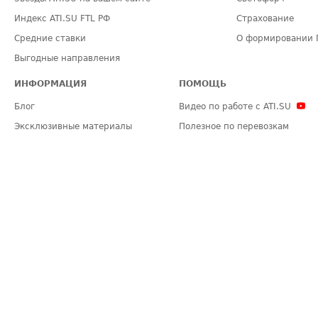
Индекс ATI.SU FTL РФ
Страхование
Средние ставки
О формировании 
Выгодные направления
ИНФОРМАЦИЯ
ПОМОЩЬ
Блог
Видео по работе с ATI.SU
Эксклюзивные материалы
Полезное по перевозкам
Политика конфиденциальности
Часто задаваемые вопросы (FA
Общие положения
Техническая информация
Карта сайта
ЗАДАТЬ ВОПРОС