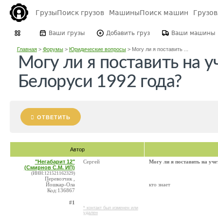
Грузы
Поиск грузов
Машины
Поиск машин
Грузо
Ваши грузы
Добавить груз
Ваши машины
Главная
>
Форумы
>
Юридические вопросы
>
Могу ли я поставить ...
Могу ли я поставить на у
Белоруси 1992 года?
ОТВЕТИТЬ
Автор
"Негабарит 12"
Сергей
Могу ли я поставить на уче
(Смирнов С.М. ИП)
(ИНН:121521162329)
Перевозчик ,
Йошкар-Ола
кто знает
Код:136867
#1
* контакт был изменен или
удален