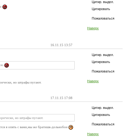
Цитир. выдел.
ло
Цитировать
Пожаловаться
Наверх
16.11.15 13:57
Цитир. выдел.
Цитировать
ело
Пожаловаться
Наверх
рически, но штрафы пугают.
17.11.15 17:08
Цитир. выдел.
Цитировать
орически, но штрафы пугают.
Пожаловаться
ится я опять с вами,мы же братишк-дольнобои
Наверх