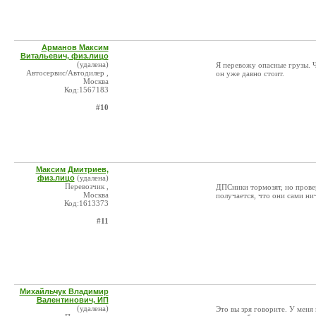
Арманов Максим
Витальевич, физ.лицо
(удалена)
Я перевожу опасные грузы. Ч
Автосервис/Автодилер ,
он уже давно стоит.
Москва
Код:1567183
#10
Максим Дмитриев,
физ.лицо
(удалена)
Перевозчик ,
ДПСники тормозят, но провер
Москва
получается, что они сами ни
Код:1613373
#11
Михайльчук Владимир
Валентинович, ИП
(удалена)
Это вы зря говорите. У меня 