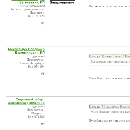
Евгеньевна, ИП
Владимирович
(ИНН:544602263596)
Вы сначала тахи поставили 
Экспедитор-перевозчик ,
Искитим г.
Код:199120
#7
Михайльчук Владимир
Валентинович, ИП
(удалена)
Цитата
(Костин Евгений Вла
Перевозчик ,
Вы сначала тахи поставили
Санкт-Петербург
Код:904104
#8
Мы в Платон пошли как толь
Садыков Альберт
Фарлахович, физ.лицо
(удалена)
Цитата
(Михайльчук Владим
Перевозчик ,
Мы в Платон пошли как тол
Югорск г.
Код:571380
Ну,ребята так то я против п
#9