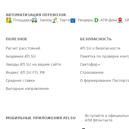
АВТОМАТИЗАЦИЯ ПЕРЕВОЗОК
Площадки
Заказы
Торги
Тендеры
АТИ-Доки
G
ПОЛЕЗНОЕ
БЕЗОПАСНОСТЬ
Расчет расстояний
ATI.SU о безопасности
Академия ATI.SU
Памятка по проверке конт
Звезды ATI.SU на вашем сайте
Светофор+
Индекс ATI.SU FTL РФ
Страхование
Средние ставки
О формировании Паспорт
Выгодные направления
Вступайте в официальн
МОБИЛЬНЫЕ ПРИЛОЖЕНИЯ ATI.SU
АТИ ВКонтакте