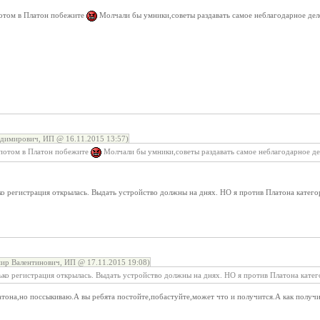
потом в Платон побежите
Молчали бы умники,советы раздавать самое неблагодарное де
димирович, ИП @ 16.11.2015 13:57)
 потом в Платон побежите
Молчали бы умники,советы раздавать самое неблагодарное д
ко регистрация открылась. Выдать устройство должны на днях. НО я против Платона катего
ир Валентинович, ИП @ 17.11.2015 19:08)
ько регистрация открылась. Выдать устройство должны на днях. НО я против Платона катег
латона,но поссыкиваю.А вы ребята постойте,побастуйте,может что и получится.А как получ