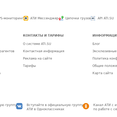
PS-мониторинг
АТИ Мессенджер
Цепочки грузов
API ATI.SU
КОНТАКТЫ И ТАРИФЫ
ИНФОРМАЦИ
О системе ATI.SU
Блог
рагентов
Контактная информация
Эксклюзивные
Реклама на сайте
Политика кон
Тарифы
Общие полож
а
Карта сайта
ую группу
Вступайте в официальную группу
Канал АТИ с 
АТИ в Одноклассниках
по работе с с