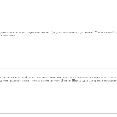
ожидаться, пока его штрафами завалят. Сразу на весь автопарк установил. Устанавливал Штр
ха довольны.
стно признаюсь, выбирал только из-за того, что огромное количество мастерских есть по в
вод, там пролежит месяц и только потом приедет. Я чинил Штрих один раз прямо в мастерской