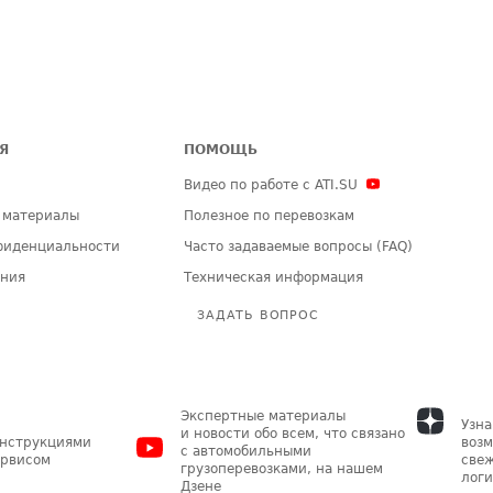
Я
ПОМОЩЬ
Видео по работе с ATI.SU
 материалы
Полезное по перевозкам
фиденциальности
Часто задаваемые вопросы (FAQ)
ения
Техническая информация
ЗАДАТЬ ВОПРОС
Экспертные материалы
Узна
и новости обо всем, что связано
инструкциями
возм
с автомобильными
ервисом
свеж
грузоперевозками, на нашем
логи
Дзене