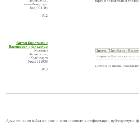
Перевозчик ,
карту в обязательном порядк
Санкт-Петербург
Код:904104
#12
Битов Константин
Валерьевич, физ.лицо
(удалена)
Цитата
(Михайльчук Владим
Перевозчик ,
я против Платона категори
Красноярск
Код:3311936
а потом по ящику показывают
#13
Администрация сайта не несет ответственности за информацию, публикуемую в ф