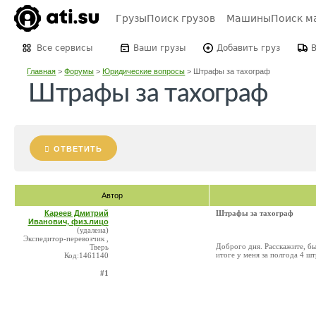
Грузы
Поиск грузов
Машины
Поиск м
Все сервисы
Ваши грузы
Добавить груз
Главная
>
Форумы
>
Юридические вопросы
>
Штрафы за тахограф
Штрафы за тахограф
ОТВЕТИТЬ
Автор
Кареев Дмитрий
Штрафы за тахограф
Иванович, физ.лицо
(удалена)
Экспедитор-перевозчик ,
Доброго дня. Расскажите, бы
Тверь
итоге у меня за полгода 4 шт
Код:1461140
#1