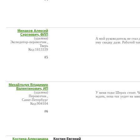
Минаков Алексей
Сергеевич, ФЛП
(удалена)
А мой руководитель не стал д
Экспедитор-перевозчик ,
ему скидку дали. Работой та
Тверь
Код:1613339
#5
Михайльчук Владимир
Валентинович, ИП
(удалена)
У меня тоже Штрих стоит. Че
Перевозчик ,
ждать, пока тах уедет на за
Санкт-Петербург
Код:904104
#6
Костина Александра
Костин Евгений