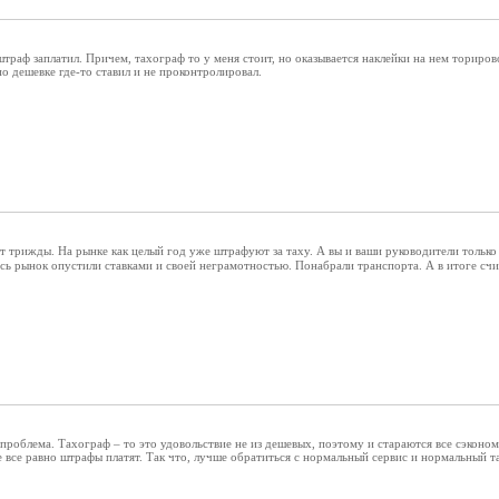
штраф заплатил. Причем, тахограф то у меня стоит, но оказывается наклейки на нем ториро
по дешевке где-то ставил и не проконтролировал.
т трижды. На рынке как целый год уже штрафуют за таху. А вы и ваши руководители только 
сь рынок опустили ставками и своей неграмотностью. Понабрали транспорта. А в итоге счи
проблема. Тахограф – то это удовольствие не из дешевых, поэтому и стараются все сэконом
е все равно штрафы платят. Так что, лучше обратиться с нормальный сервис и нормальный т