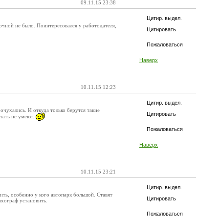
09.11.15 23:38
Цитир. выдел.
вочной не было. Поинтересовался у работодателя,
Цитировать
Пожаловаться
Наверх
10.11.15 12:23
Цитир. выдел.
очухались. И откуда только берутся такие
Цитировать
тать не умеют.
Пожаловаться
Наверх
10.11.15 23:21
Цитир. выдел.
ить, особенно у кого автопарк большой. Ставят
Цитировать
ахограф установить.
Пожаловаться