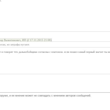
е.
ир Валентинович, ИП @ 17.11.2015 21:08)
чески, но штрафы пугают.
 и говорят что дальнобойщики согласны с платоном. если пошел самый первый значит ты не
оруме, и ее мнение может не совпадать с мнением авторов сообщений.