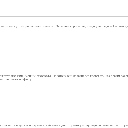
естно скажу – замучили останавливать. Опасники первые под раздачу попадают. Первым дел
яют только само наличие тахографа. По закону они должны все проверять, как режим соблюд
чего не знают по факту.
когда карта водителя потерялась, я без нее ездил. Тормознули, проверили, нету карты. Штра