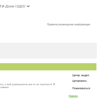
ТИ-Доки (ЭДО)
Правила размещения информации
Цитир. выдел.
Цитировать
сь, а мой руководитель как-то не торопится. В
исывают.
Пожаловаться
Наверх