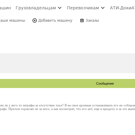
ашин
Грузовладельцам
Перевозчикам
АТИ-Доки
А
Ваши машины
Добавить машину
Заказы
Сообщение
ли ли у кого то штрафы за отсутствие таха? Я на свои кровные устанавливать его не собираю
рафа. Причем тормозят не за него, а как посмотрят, что его нет, еще в придачу и за это вып