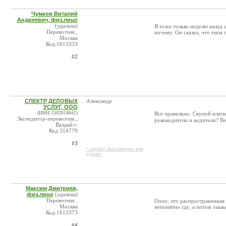
Чумков Виталий
Андреевич, физ.лицо
(удалена)
Я тоже только неделю назад 
Перевозчик ,
почему. Он сказал, что типа 
Москва
Код:1613333
#2
СПЕКТР ДЕЛОВЫХ
Александр
УСЛУГ, ООО
(ИНН:5302014841)
Всё правильно. Скупой плати
Экспедитор-перевозчик ,
руководители и водители? Ве
Валдай г.
Код:314779
#3
* контакт был изменен или
удален
Максим Дмитриев,
физ.лицо
(удалена)
Перевозчик ,
Оооо, это распространенная 
Москва
непонятно где, а потом такж
Код:1613373
#4