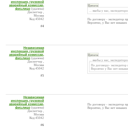
инспекция, грузовой
аварийный комиссар,
Цитата
физ.лицо
(удалена)
... якобы у нас, экспедитор
Диспетчер ,
Москва
Код:45042
По договору - экспедитор при
Вероятно, у Вас нет никаки
#4
Независимая
инспекция, грузовой
аварийный комиссар,
Цитата
физ.лицо
(удалена)
... якобы у нас, экспедиторо
Диспетчер ,
Москва
По договору- экспедитор п
Код:45042
Вероятно у Вас нет никак
#5
Независимая
инспекция, грузовой
аварийный комиссар,
По договору - экспедитор при
физ.лицо
(удалена)
Вероятно, у Вас нет никаки
Диспетчер ,
Москва
Код:45042
#6