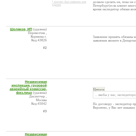
должен сделать он, пока он 
* контакт был изменен или
удален
Петербург(если клиент иного
время экспедитор обязан воз
Шоляков, ИП
(удалена)
Перевозчик ,
Коряжма г.
Заявление принять обязаны н
Код:43826
заявления звоните в Департ
#2
Независимая
инспекция, грузовой
аварийный комиссар,
Цитата
физ.лицо
(удалена)
... якобы у нас, экспедитор
Диспетчер ,
Москва
Код:45042
По договору - экспедитор при
Вероятно, у Вас нет никаки
#3
Независимая