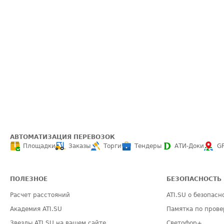
АВТОМАТИЗАЦИЯ ПЕРЕВОЗОК
Площадки
Заказы
Торги
Тендеры
АТИ-Доки
G
ПОЛЕЗНОЕ
БЕЗОПАСНОСТЬ
Расчет расстояний
ATI.SU о безопасн
Академия ATI.SU
Памятка по прове
Звезды ATI.SU на вашем сайте
Светофор+