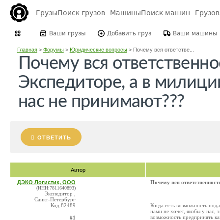
Грузы
Поиск грузов
Машины
Поиск машин
Грузо
Ваши грузы
Добавить груз
Ваши машины
Главная
>
Форумы
>
Юридические вопросы
>
Почему вся ответстве...
Почему вся ответственно
Экспедиторе, а в милици
нас не принимают???
ОТВЕТИТЬ
Автор
ДЭКО Логистик, ООО
Почему вся ответственность
(ИНН:7811640893)
Экспедитор ,
Санкт-Петербург
Код:82489
Когда есть возможность пода
нами не хочет, якобы у нас, 
возможность предпринять ка
#1