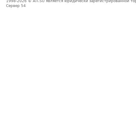
1998-2026
© ATI.SU является юридически зарегистрированной то
Сервер
54