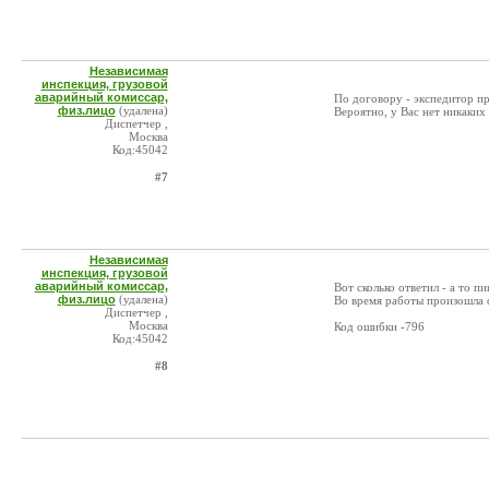
Независимая
инспекция, грузовой
аварийный комиссар,
По договору - экспедитор при
физ.лицо
(удалена)
Вероятно, у Вас нет никаки
Диспетчер ,
Москва
Код:45042
#7
Независимая
инспекция, грузовой
аварийный комиссар,
Вот сколько ответил - а то пи
физ.лицо
(удалена)
Во время работы произошла 
Диспетчер ,
Москва
Код ошибки -796
Код:45042
#8