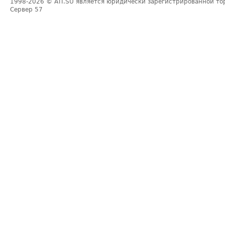
1998-2026
© ATI.SU является юридически зарегистрированной то
Сервер
57