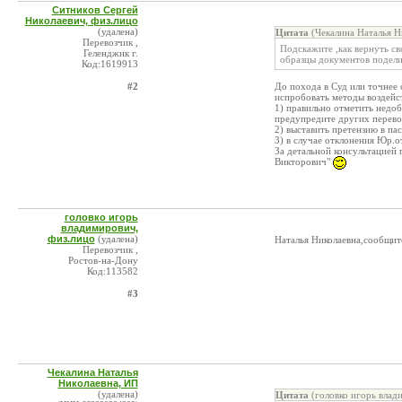
Ситников Сергей
Николаевич, физ.лицо
(удалена)
Цитата
(Чекалина Наталья Н
Перевозчик ,
Подскажите ,как вернуть св
Геленджик г.
образцы документов подели
Код:1619913
#2
До похода в Суд или точнее 
испробовать методы воздейст
1) правильно отметить недо
предупредите других перево
2) выставить претензию в п
3) в случае отклонения Юр.о
За детальной консультацией
Викторович"
головко игорь
владимирович,
физ.лицо
(удалена)
Наталья Николаевна,сообщите
Перевозчик ,
Ростов-на-Дону
Код:113582
#3
Чекалина Наталья
Николаевна, ИП
(удалена)
Цитата
(головко игорь влад