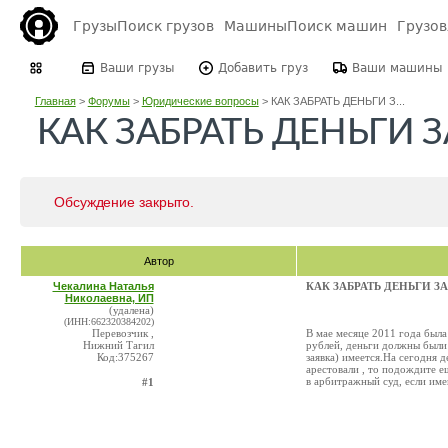
Грузы
Поиск грузов
Машины
Поиск машин
Грузо
Ваши грузы
Добавить груз
Ваши машины
Главная
>
Форумы
>
Юридические вопросы
>
КАК ЗАБРАТЬ ДЕНЬГИ З...
КАК ЗАБРАТЬ ДЕНЬГИ 
Обсуждение закрыто.
Автор
Чекалина Наталья
КАК ЗАБРАТЬ ДЕНЬГИ З
Николаевна, ИП
(удалена)
(ИНН:662320384202)
Перевозчик ,
В мае месяце 2011 года была
Нижний Тагил
рублей, деньги должны были 
Код:375267
заявка) имеется.На сегодня д
арестовали , то подождите е
в арбитражный суд, если им
#1