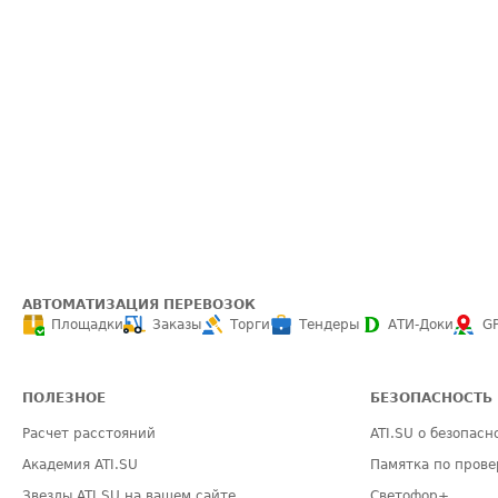
АВТОМАТИЗАЦИЯ ПЕРЕВОЗОК
Площадки
Заказы
Торги
Тендеры
АТИ-Доки
G
ПОЛЕЗНОЕ
БЕЗОПАСНОСТЬ
Расчет расстояний
ATI.SU о безопасн
Академия ATI.SU
Памятка по прове
Звезды ATI.SU на вашем сайте
Светофор+