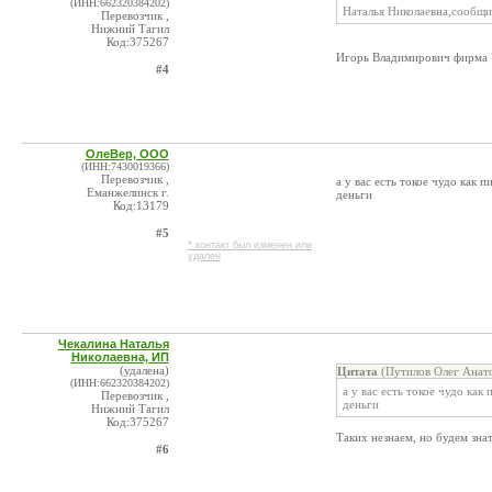
(ИНН:662320384202)
Наталья Николаевна,сообщит
Перевозчик ,
Нижний Тагил
Код:375267
Игорь Владимирович фирма "
#4
ОлеВер, ООО
(ИНН:7430019366)
Перевозчик ,
а у вас есть токое чудо как
Еманжелинск г.
деньги
Код:13179
#5
* контакт был изменен или
удален
Чекалина Наталья
Николаевна, ИП
(удалена)
Цитата
(Путилов Олег Анато
(ИНН:662320384202)
а у вас есть токое чудо ка
Перевозчик ,
деньги
Нижний Тагил
Код:375267
Таких незнаем, но будем зна
#6