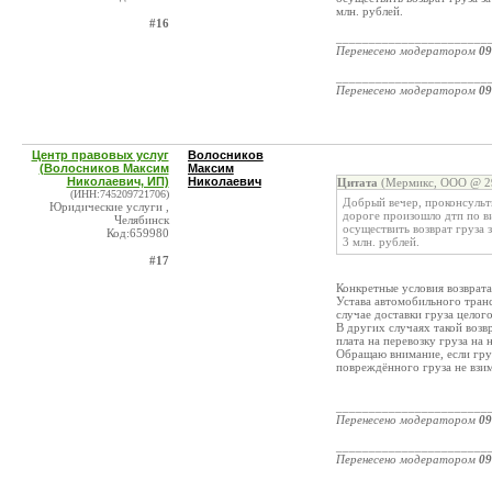
млн. рублей.
#16
_______________________
Перенесено модератором
09
_______________________
Перенесено модератором
09
Центр правовых услуг
Волосников
(Волосников Максим
Максим
Николаевич, ИП)
Николаевич
Цитата
(Мермикс, ООО @ 29
(ИНН:745209721706)
Добрый вечер, проконсульт
Юридические услуги ,
дороге произошло дтп по в
Челябинск
осуществить возврат груза 
Код:659980
3 млн. рублей.
#17
Конкретные условия возврата 
Устава автомобильного трансп
случае доставки груза целог
В других случаях такой возв
плата на перевозку груза на 
Обращаю внимание, если груз
повреждённого груза не взим
_______________________
Перенесено модератором
09
_______________________
Перенесено модератором
09