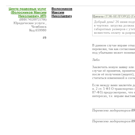
Центр правовых услуг
Волосников
(Волосников Максим
Максим
Николаевич, ИП)
Николаевич
Цитата
(ТЭК-БЕЛГОРОД (Глу
(ИНН:745209721706)
Добрый день! 26 июня подпи
Юридические услуги ,
в чертеже. загрузка должна
Челябинск
габаритных размеров с учет
Код:659980
возместить оплату за разреш
#9
В данном случае вправе отказ
перевозки, так как согласов
под убытками может понимат
Либо
Заключить новую заявку или 
случае её принятия, приняти
после её получения (акцепт),
считаться измененной и согл
Если между вами заключён до
п. 2 ст. 5 ФЗ О транспортно
87-ФЗ) предусмотрено, что к
интересах, т.е. вправе выст
_______________________
Перенесено модератором
09
_______________________
Перенесено модератором
09