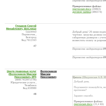
Перенесено модератором
09
Прикрепленные файлы:
претензия.docx
(20863)
договор-заявка
(486574)
Глушков Сергей
Михайлович, физ.лицо
(удалена)
Добрый день! 26 июня подпис
Перевозчик ,
чертеже. загрузка должна со
Белгород
габаритных размеров с учето
Код:7612163
возместить оплату за разреше
#7
_______________________
Перенесено модератором
09
_______________________
Перенесено модератором
09
Центр правовых услуг
Волосников
(Волосников Максим
Максим
Николаевич, ИП)
Николаевич
Цитата
(Шкуринская А.В. И
(ИНН:745209721706)
Добрый день.
Юридические услуги ,
Челябинск
Подскажите пожалуйста, во
Код:659980
претензии?
#8
Заранее спасибо.
Прикрепленные файлы:
претензия.docx
(20,4 КБ)