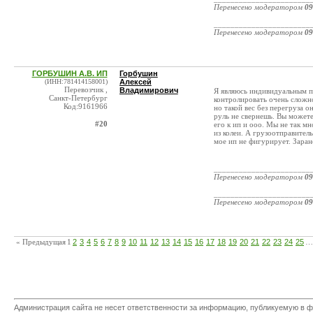
Перенесено модератором
09
_______________________
Перенесено модератором
09
ГОРБУШИН А.В. ИП
Горбушин
(ИНН:781414158001)
Алексей
Перевозчик ,
Владимирович
Я являюсь индивидуальным п
Санкт-Петербург
контролировать очень сложн
Код:9161966
но такой вес без перегруза о
руль не свернешь. Вы можете 
#20
его к ип и ооо. Мы не так 
из колеи. А грузоотправител
мое ип не фигурирует. Заран
_______________________
Перенесено модератором
09
_______________________
Перенесено модератором
09
« Предыдущая
1
2
3
4
5
6
7
8
9
10
11
12
13
14
15
16
17
18
19
20
21
22
23
24
25
…
Администрация сайта не несет ответственности за информацию, публикуемую в ф