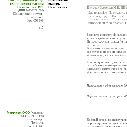
Центр правовых услуг
Волосников
(Волосников Максим
Максим
Николаевич, ИП)
Николаевич
Цитата
(Ермолаев М.В. ИП @
(ИНН:745209721706)
Здравствуйте. Подскажите п
Юридические услуги ,
перевозку груза. По заявке
Челябинск
Грузовик весит 6.750 кг. Со
Код:659980
штрафстоянку, за пропуск и 
#15
Если в транспортной накладно
можете требовать оплату за 
Пример расчёта: ставка (/) н
перевозки.
В данном случае не вправе т
вес груза и вы его приняли к
заявленного, т.е. из действи
Если неправильно указан вес
потребовать возмещение убыт
наземного электрического тр
убытками может пониматься:
_______________________
Перенесено модератором
09
_______________________
Перенесено модератором
09
Мермикс, ООО
(удалена)
(ИНН:6321287490)
Диспетчер ,
Добрый вечер, проконсульти
Тольятти
дороге произошло дтп по вин
Код:538483
осуществить возврат груза з