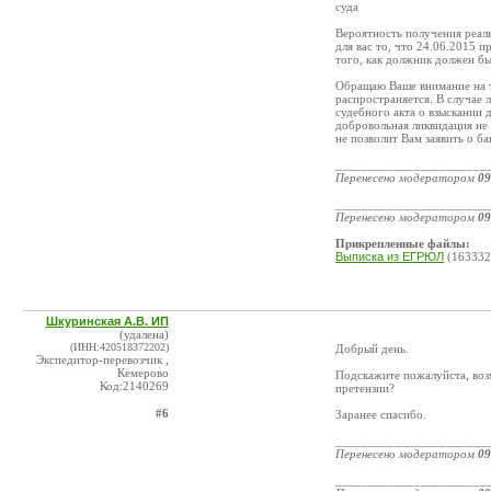
суда
Вероятность получения реаль
для вас то, что 24.06.2015 пр
того, как должник должен бы
Обращаю Ваше внимание на то
распространяется. В случае 
судебного акта о взыскании 
добровольная ликвидация не 
не позволит Вам заявить о б
_______________________
Перенесено модератором
09
_______________________
Перенесено модератором
09
Прикрепленные файлы:
Выписка из ЕГРЮЛ
(163332
Шкуринская А.В. ИП
(удалена)
(ИНН:420518372202)
Добрый день.
Экспедитор-перевозчик ,
Кемерово
Подскажите пожалуйста, воз
Код:2140269
претензии?
#6
Заранее спасибо.
_______________________
Перенесено модератором
09
_______________________