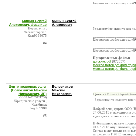
Перенесено модератором
09
Мишин Сергей
Мишин Сергей
Алексеевич, физ.лицо
Алексеевич
Перевозчик ,
Здравствуйте скажите как по
Железногорск г.
Код:9068075
_______________________
Перенесено модератором
09
#4
_______________________
Перенесено модератором
09
Прикрепленные файлы:
должник.pdf
(872637)
москва питер.pdf фильтр.pd
москва питер.pdf фильтр.pd
Центр правовых услуг
Волосников
(Волосников Максим
Максим
Николаевич, ИП)
Николаевич
Цитата
(Мишин Сергей Алек
(ИНН:745209721706)
Здравствуйте скажите как 
Юридические услуги ,
Челябинск
Код:659980
Добрый день, фирма ООО 
24.06.2015 г. находится в с
#5
в данную компанию с соотве
Публикация о начале процесса
01.07.2015 опубликовали, до
Сейчас вижу только один вых
запрещении ИФНС ликвидиров