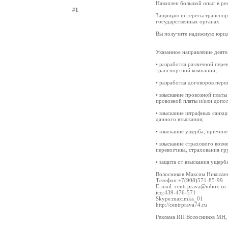
Накоплен большой опыт в ре
#1
Защищаю интересы транспорт
государственных органах.
Вы получите надежную юрид
Указанное направление деяте
• разработка различной пер
транспортной компании;
• разработка договоров пере
• взыскание провозной платы
провозной платы и/или допо
• взыскание штрафных санкци
данного взыскания;
• взыскание ущерба, причинё
• взыскание страхового возм
перевозчика, страхования гр
• защита от взыскания ущерба
Волосников Максим Николае
Телефон:+7(908)571-85-99
E-mail: centr.prava@inbox.ru
icq:439-476-571
Skype:maximka_01
http://centrprava74.ru
Реклама ИП Волосников МН