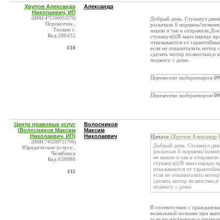
Хрупов Александр
Александр
Николаевич, ИП
(ИНН:471500053270)
Добрый день. Стуканул движо
Перевозчик ,
раскатало 6 поршень!поменя
Тихвин г.
нашли и так и отправили.Дое
Код:286452
стуканул(((В заказ наряде
отказываются от гарантийных
#10
если не откапиталить мотор 
сделать мотор полностью,и я
подмогу с дома.
_______________________
Перенесено модератором
09
_______________________
Перенесено модератором
09
Центр правовых услуг
Волосников
(Волосников Максим
Максим
Николаевич, ИП)
Николаевич
Цитата
(Хрупов Александр Н
(ИНН:745209721706)
Добрый день. Стуканул движ
Юридические услуги ,
раскатало 6 поршень!помен
Челябинск
не нашли и так и отправили
Код:659980
стуканул(((В заказ наряд
отказываются от гарантийны
#11
если не откапиталить мото
сделать мотор полностью,и 
подмогу с дома.
В соответствии с граждански
возможной поломке при выпо
если вы настаивали о провед