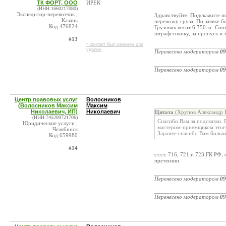
ТК ФОРТ, ООО
ИРЕК
(ИНН:1660217080)
Экспедитор-перевозчик ,
Здравствуйте. Подскажите по
Казань
перевозку груза. По заявке 
Код:476824
Грузовик весит 6.750 кг. Соо
штрафстоянку, за пропуск и т
#13
* контакт был изменен или
_______________________
удален
Перенесено модератором
09
_______________________
Перенесено модератором
09
Центр правовых услуг
Волосников
(Волосников Максим
Максим
Николаевич, ИП)
Николаевич
Цитата
(Хрупов Александр Н
(ИНН:745209721706)
Спасибо Вам за подсказки. 
Юридические услуги ,
мастером-приемщиком этог
Челябинск
Заранее спасибо Вам больш
Код:659980
#14
ст.ст. 716, 721 и 723 ГК РФ
претензии
_______________________
Перенесено модератором
09
_______________________
Перенесено модератором
09