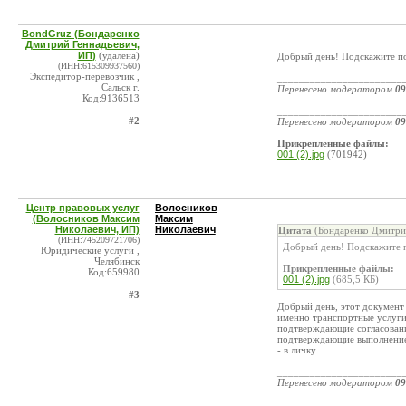
BondGruz (Бондаренко
Дмитрий Геннадьевич,
ИП)
(удалена)
Добрый день! Подскажите по
(ИНН:615309937560)
Экспедитор-перевозчик ,
_______________________
Сальск г.
Перенесено модератором
09
Код:9136513
_______________________
#2
Перенесено модератором
09
Прикрепленные файлы:
001 (2).jpg
(701942)
Центр правовых услуг
Волосников
(Волосников Максим
Максим
Николаевич, ИП)
Николаевич
Цитата
(Бондаренко Дмитрий
(ИНН:745209721706)
Добрый день! Подскажите п
Юридические услуги ,
Челябинск
Прикрепленные файлы:
Код:659980
001 (2).jpg
(685,5 КБ)
#3
Добрый день, этот документ 
именно транспортные услуги
подтверждающие согласование
подтверждающие выполнение 
- в личку.
_______________________
Перенесено модератором
09
_______________________