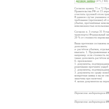
договор-заявка
(475,2 КБ)
Согласно пункту 71 и 72 Пр
Правительства РФ от 15 апре
очистить грузовой отсек тра
В данном случае указанное о
требование (претензию) об о
убытки, причинённые невозм
невозможностью использова
Согласно п. 3 статьи 35 Уст
транспорта (Федеральный зак
20 % от стоимости перевозк
Ваша претензия составлена н
дополнить:
а- расчётом убытков, отдель
взыскать: 1. Предъявленные 
например: если стоимость пер
также дополнить расчётом шт
б- приложение:
1. документы, подтверждающ
реактивами причинён ущерб
2. документы, подтверждающ
3. документы по срыву новой
конкретная заявка и вы не см
заказчика при наличии)
4. копии документов на пере
_______________________
Перенесено модератором
09
_______________________
Перенесено модератором
09