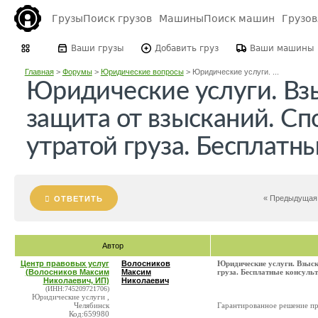
Грузы
Поиск грузов
Машины
Поиск машин
Грузо
Ваши грузы
Добавить груз
Ваши машины
Главная
>
Форумы
>
Юридические вопросы
>
Юридические услуги. ...
Юридические услуги. Вз
защита от взысканий. Сп
утратой груза. Бесплатн
« Предыдущая
ОТВЕТИТЬ
Автор
Центр правовых услуг
Волосников
Юридические услуги. Взыск
(Волосников Максим
Максим
груза. Бесплатные консульт
Николаевич, ИП)
Николаевич
(ИНН:745209721706)
Юридические услуги ,
Челябинск
Гарантированное решение пр
Код:659980