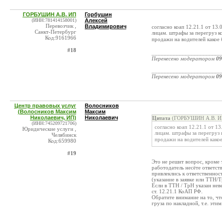
ГОРБУШИН А.В. ИП
Горбушин
(ИНН:781414158001)
Алексей
Перевозчик ,
Владимирович
согласно коап 12.21.1 от 1
Санкт-Петербург
лицам. штрафы за перегруз к
Код:9161966
продажи на водителей какое 
#18
_______________________
Перенесено модератором
09
_______________________
Перенесено модератором
09
Центр правовых услуг
Волосников
(Волосников Максим
Максим
Николаевич, ИП)
Николаевич
Цитата
(ГОРБУШИН А.В. ИП
(ИНН:745209721706)
согласно коап 12.21.1 от 
Юридические услуги ,
лицам. штрафы за перегруз 
Челябинск
продажи на водителей какое
Код:659980
#19
Это не решит вопрос, кроме
работодатель несёте ответств
привлеклись к ответственнос
(указание в заявке или ТТН/Т
Если в ТТН / ТрН указан неве
ст. 12.21.1 КоАП РФ.
Обратите внимание на то, чт
груза по накладной, т.е. этим
_______________________