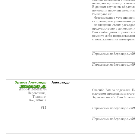
не вправе производить некач
В данном случае вы обратили
поломки и перечень ремонтн
Вы вправе на:
- безвозмездное устранение 
- соразмерное уменьшение ус
- возмещение своих расходов
предусмотрено в договоре п
Вам необходимо обратится в 
ремонта либо непредставлени
с возложением на автосервис
_______________________
Перенесено модератором
09
_______________________
Перенесено модератором
09
Хрупов Александр
Александр
Николаевич, ИП
(ИНН:471500053270)
Спасибо Вам за подсказки. П
Перевозчик ,
мастером-приемщиком этого
Тихвин г.
Заранее спасибо Вам большо
Код:286452
_______________________
#12
Перенесено модератором
09
_______________________
Перенесено модератором
09