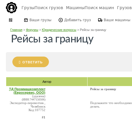
Грузы
Поиск грузов
Машины
Поиск машин
Грузо
Ваши грузы
Добавить груз
Ваши машины
Главная
>
Форумы
>
Юридические вопросы
>
Рейсы за границу
Рейсы за границу
ОТВЕТИТЬ
Автор
ТД Проммашкомплект
Рейсы за границу
(Евросервис, ООО)
(удалена)
(ИНН:7447150506)
Экспедитор-перевозчик ,
Подскажите что необходимо 
Челябинск
делать.
Код:107752
#1