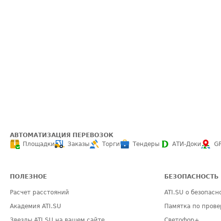
АВТОМАТИЗАЦИЯ ПЕРЕВОЗОК
Площадки
Заказы
Торги
Тендеры
АТИ-Доки
G
ПОЛЕЗНОЕ
БЕЗОПАСНОСТЬ
Расчет расстояний
ATI.SU о безопасн
Академия ATI.SU
Памятка по прове
Звезды ATI.SU на вашем сайте
Светофор+