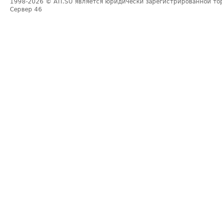
1998-2026
© ATI.SU является юридически зарегистрированной то
Сервер
46