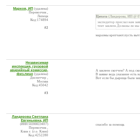
Марков, ИП
(удалена)
Перевозчик ,
Липецк
Цитата
(Ландерова, ИП @ 07
Код:174894
экспедитор прислал нам зая
тент заклеен.Должны ли мы 
#2
маразмы крепчают.пусть вычт
Независимая
инспекция, грузовой
аварийный комиссар,
А заклеен скотчем? А под ск
физ.лицо
(удалена)
В заявке ведь указание есть н
Диспетчер ,
Вот если бы дырища была заши
Москва
Код:45042
#3
Ландерова Светлана
Евгеньевна, ИП
(ИНН:502008224017)
спасибо за помощь
Перевозчик ,
Клин г. (г.о. Клин)
Код:4252280