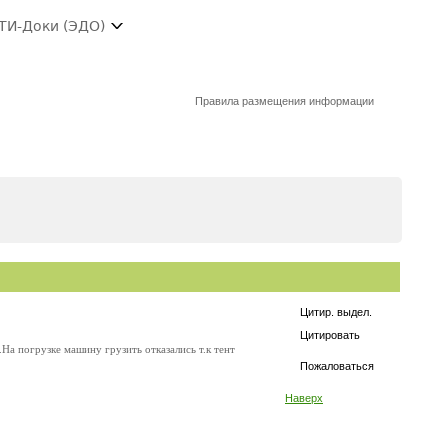
ТИ-Доки (ЭДО)
Правила размещения информации
Цитир. выдел.
Цитировать
На погрузке машину грузить отказались т.к тент
Пожаловаться
Наверх