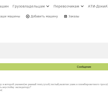
ашин
Грузовладельцам
Перевозчикам
АТИ-Доки
А
Ваши машины
Добавить машину
Заказы
Сообщение
ку в которой указано(не рваный тент,сухой,чистый,наличие ушек и пломбировочного троса).
ть неустойку экспедитору?
о(