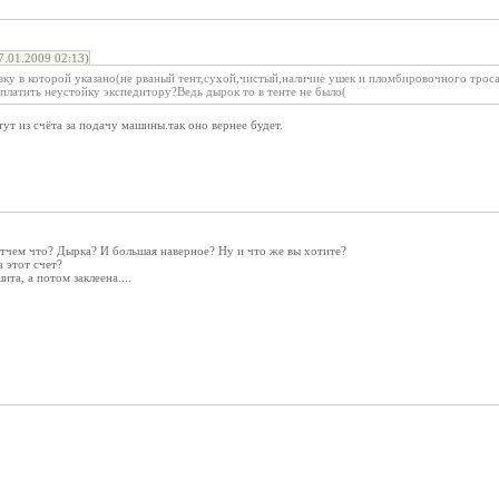
.01.2009 02:13)
вку в которой указано(не рваный тент,сухой,чистый,наличие ушек и пломбировочного троса)
платить неустойку экспедитору?Ведь дырок то в тенте не было(
ут из счёта за подачу машины.так оно вернее будет.
отчем что? Дырка? И большая наверное? Ну и что же вы хотите?
а этот счет?
та, а потом заклеена....