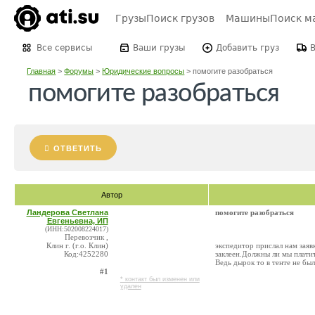
Грузы
Поиск грузов
Машины
Поиск м
Все сервисы
Ваши грузы
Добавить груз
Главная
>
Форумы
>
Юридические вопросы
>
помогите разобраться
помогите разобраться
ОТВЕТИТЬ
Автор
Ландерова Светлана
помогите разобраться
Евгеньевна, ИП
(ИНН:502008224017)
Перевозчик ,
Клин г. (г.о. Клин)
экспедитор прислал нам заяв
Код:4252280
заклеен.Должны ли мы плати
Ведь дырок то в тенте не был
#1
* контакт был изменен или
удален