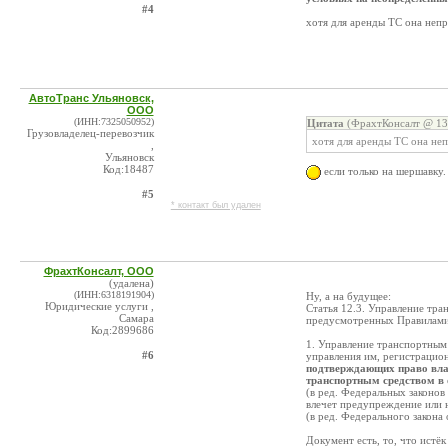
#4
хотя для аренды ТС она неп
АвтоТранс Ульяновск,
ООО
(ИНН:7325050952)
Цитата
(ФрахтКонсалт @ 13.
Грузовладелец-перевозчик
хотя для аренды ТС она не
,
Ульяновск
Код:18487
если только на шершавку.
#5
* контакт был удален
ФрахтКонсалт, ООО
(удалена)
(ИНН:6318191904)
Ну, а на будущее:
Юридические услуги ,
Статья 12.3. Управление тр
Самара
предусмотренных Правилам
Код:2899686
1. Управление транспортным
#6
управления им, регистрацио
подтверждающих право вла
транспортным средством в 
(в ред. Федеральных законов
влечет предупреждение или 
(в ред. Федерального закона
Документ есть, то, что истёк