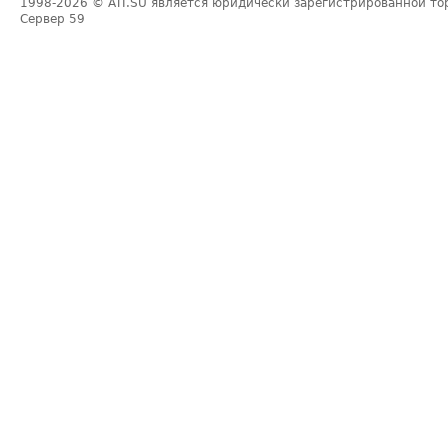
1998-2026
© ATI.SU является юридически зарегистрированной то
Сервер
59