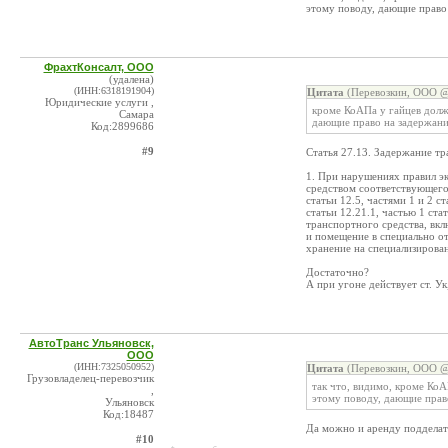
этому поводу, дающие право 
ФрахтКонсалт, ООО
(удалена)
(ИНН:6318191904)
Цитата
(Перевозкин, ООО @ 
Юридические услуги ,
кроме КоАПа у гайцев долж
Самара
дающие право на задержани
Код:2899686
#9
Статья 27.13. Задержание тр
1. При нарушениях правил э
средством соответствующего
статьи 12.5, частями 1 и 2 ст
статьи 12.21.1, частью 1 ста
транспортного средства, вк
и помещение в специально от
хранение на специализирова
Достаточно?
А при угоне действует ст. Ук,
АвтоТранс Ульяновск,
ООО
(ИНН:7325050952)
Цитата
(Перевозкин, ООО @ 
Грузовладелец-перевозчик
так что, видимо, кроме КоА
,
этому поводу, дающие прав
Ульяновск
Код:18487
Да можно и аренду подделать
#10