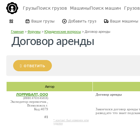
Грузы
Поиск грузов
Машины
Поиск машин
Грузо
Ваши грузы
Добавить груз
Ваши машины
Главная
>
Форумы
>
Юридические вопросы
>
Договор аренды
Договор аренды
ОТВЕТИТЬ
Автор
ЛОРРИБАЛТ, ООО
Договор аренды
(ИНН:4703145818)
Экспедитор-перевозчик ,
Всеволожск г.
Код:4079
Закончился договор аренды т
развод,кто что знает подска
#1
* контакт был изменен или
удален