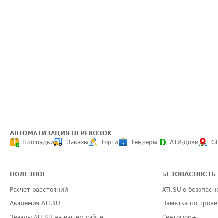
АВТОМАТИЗАЦИЯ ПЕРЕВОЗОК
Площадки
Заказы
Торги
Тендеры
АТИ-Доки
G
ПОЛЕЗНОЕ
БЕЗОПАСНОСТЬ
Расчет расстояний
ATI.SU о безопасн
Академия ATI.SU
Памятка по прове
Звезды ATI.SU на вашем сайте
Светофор+