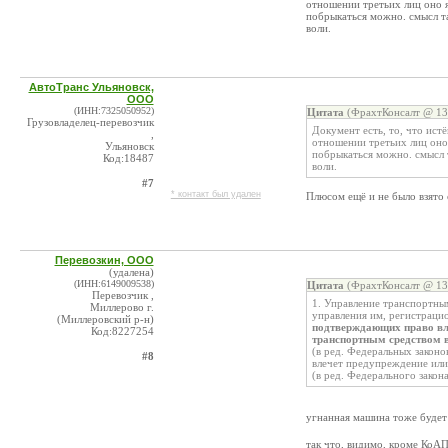
отношении третьих лиц оно я
побрыкаться можно. смысл т
воли.
АвтоТранс Ульяновск,
ООО
(ИНН:7325050952)
Цитата
(ФрахтКонсалт @ 13.
Грузовладелец-перевозчик
Документ есть, то, что истё
,
отношении третьих лиц оно
Ульяновск
побрыкаться можно. смысл 
Код:18487
воли.
#7
* контакт был удален
Плюсом ещё и не было взято 
Перевозкин, ООО
(удалена)
(ИНН:6149009538)
Цитата
(ФрахтКонсалт @ 13.
Перевозчик ,
1. Управление транспортны
Миллерово г.
управления им, регистраци
(Миллеровский р-н)
подтверждающих право вл
Код:8227254
транспортным средством в
(в ред. Федеральных законо
#8
влечет предупреждение или
(в ред. Федерального закон
угнанная машина тоже будет
так что, видимо, кроме КоАП