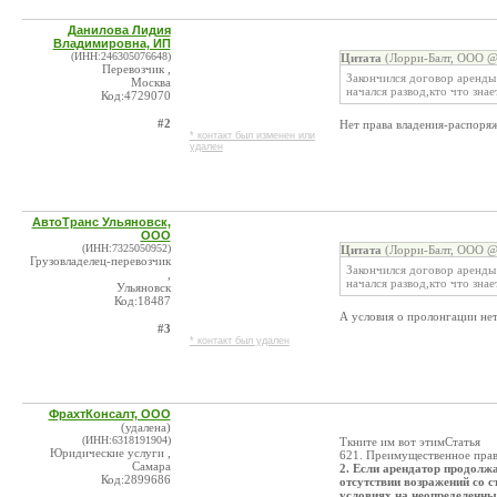
Данилова Лидия
Владимировна, ИП
(ИНН:246305076648)
Цитата
(Лорри-Балт, ООО @ 
Перевозчик ,
Закончился договор аренды
Москва
начался развод,кто что зна
Код:4729070
#2
Нет права владения-распоряж
* контакт был изменен или
удален
АвтоТранс Ульяновск,
ООО
(ИНН:7325050952)
Цитата
(Лорри-Балт, ООО @ 
Грузовладелец-перевозчик
Закончился договор аренды
,
начался развод,кто что зна
Ульяновск
Код:18487
А условия о пролонгации не
#3
* контакт был удален
ФрахтКонсалт, ООО
(удалена)
(ИНН:6318191904)
Ткните им вот этимСтатья
Юридические услуги ,
621. Преимущественное прав
Самара
2. Если арендатор продолж
Код:2899686
отсутствии возражений со 
условиях на неопределенный