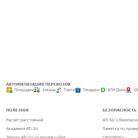
АВТОМАТИЗАЦИЯ ПЕРЕВОЗОК
Площадки
Заказы
Торги
Тендеры
АТИ-Доки
G
ПОЛЕЗНОЕ
БЕЗОПАСНОСТЬ
Расчет расстояний
ATI.SU о безопасн
Академия ATI.SU
Памятка по прове
Звезды ATI.SU на вашем сайте
Светофор+