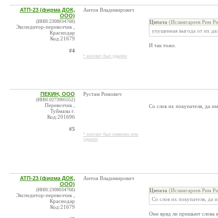
АТП-23 (фирма ДОК,
Антон Владимирович
ООО)
(ИНН:2308034768)
Цитата
(Исламгареев Рим Ри
Экспедитор-перевозчик ,
упущенная выгода от их да
Краснодар
Код:21679
И так тоже.
#4
* контакт был удален
ПЕКИН, ООО
Рустам Римович
(ИНН:0273905552)
Перевозчик ,
Со слов их покупателя, да и
Туймазы г.
Код:201696
#5
* контакт был изменен или
удален
АТП-23 (фирма ДОК,
Антон Владимирович
ООО)
(ИНН:2308034768)
Цитата
(Исламгареев Рим Ри
Экспедитор-перевозчик ,
Со слов их покупателя, да 
Краснодар
Код:21679
Они вряд ли пришьют слова к