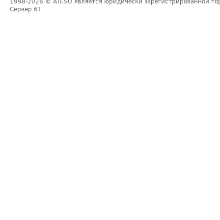
1998-2026
© ATI.SU является юридически зарегистрированной то
Сервер
61