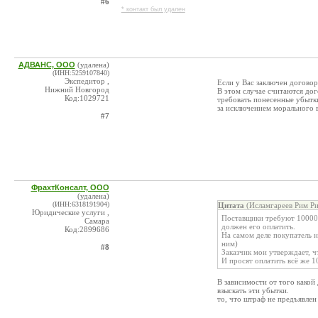
#6
* контакт был удален
АДВАНС, ООО
(удалена)
(ИНН:5259107840)
Экспедитор ,
Если у Вас заключен договор
Нижний Новгород
В этом случае считаются до
Код:1029721
требовать понесенные убытк
за исключением морального в
#7
ФрахтКонсалт, ООО
(удалена)
(ИНН:6318191904)
Цитата
(Исламгареев Рим Ри
Юридические услуги ,
Поставщики требуют 10000ру
Самара
должен его оплатить.
Код:2899686
На самом деле покупатель н
ним)
#8
Заказчик мои утверждает, 
И просят оплатить всё же 
В зависимости от того какой
взыскать эти убытки.
то, что штраф не предъявлен 