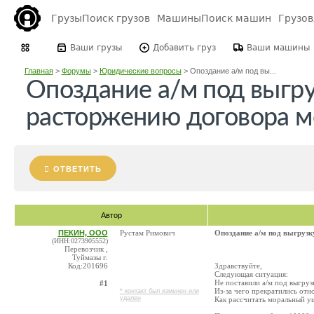
Грузы
Поиск грузов
Машины
Поиск машин
Грузо
Ваши грузы
Добавить груз
Ваши машины
Главная
>
Форумы
>
Юридические вопросы
>
Опоздание а/м под вы...
Опоздание а/м под выгру
расторжению договора м
ОТВЕТИТЬ
Автор
ПЕКИН, ООО
Рустам Римович
Опоздание а/м под выгрузк
(ИНН:0273905552)
Перевозчик ,
Туймазы г.
Код:201696
Здравствуйте,
Следующая ситуация:
Не поставили а/м под выгруз
#1
Из-за чего прекратились от
* контакт был изменен или
удален
Как рассчитать моральный у