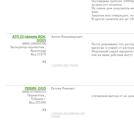
Поставщики требуют 10000руб
должен его оплатить.
На самом деле покупатель ни
ним)
Заказчик мои утверждает, ч
И просят оплатить всё же 10
АТП-23 (фирма ДОК,
Антон Владимирович
ООО)
(ИНН:2308034768)
Пусть доказывают что расто
Экспедитор-перевозчик ,
выгрузку и ущерб от расторж
Краснодар
Моральный ущерб юридическ
Код:21679
или же ваши действия могут
#2
* контакт был удален
ПЕКИН, ООО
Рустам Римович
(ИНН:0273905552)
Перевозчик ,
упущенная выгода от их дал
Туймазы г.
Код:201696
#3
* контакт был изменен или
удален