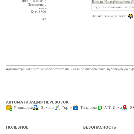
(ИНН:1660093116)
Цитата
(ФрахтКонсалт.рф @ 
Перевозчик ,
Ну, а там возможно и отобь
Казань
Код:16899
Или нет, как карта ляжет.
#7
Администрация сайта не несет ответственности за информацию, публикуемую в ф
АВТОМАТИЗАЦИЯ ПЕРЕВОЗОК
Площадки
Заказы
Торги
Тендеры
АТИ-Доки
G
ПОЛЕЗНОЕ
БЕЗОПАСНОСТЬ