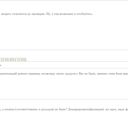
е. вопрос отложится до проверки. Ну, а там возможно и отобьётесь.
21.03.2012 11:03)
ь.
ал капитальный ремонт машины, поскольку своих средств у Вас не было, именно этим была вы
ь, а оплаты (соответственно и доходов) не было? Декларировать(физлицам) ,по идее, надо ф