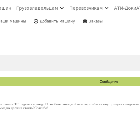
ашин
Грузовладельцам
Перевозчикам
АТИ-Доки
А
Ваши машины
Добавить машину
Заказы
Сообщение
и хозяин ТС отдать в аренду ТС на безвозмездной основе,чтобы не ему прищлось подавать
мма,но должна стоять?Спасибо!