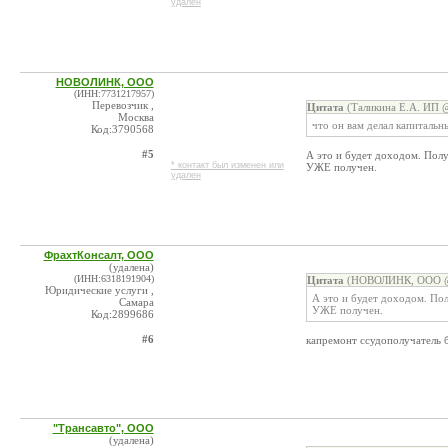
удален
НОВОЛИНК, ООО
(ИНН:7731217957)
Перевозчик ,
Цитата
(Таликина Е.А. ИП @
Москва
что он вам делал капиталь
Код:3790568
#5
А это и будет доходом. Полу
* контакт был изменен или
УЖЕ получен.
удален
ФрахтКонсалт, ООО
(удалена)
(ИНН:6318191904)
Цитата
(НОВОЛИНК, ООО @ 
Юридические услуги ,
А это и будет доходом. По
Самара
УЖЕ получен.
Код:2899686
#6
капремонт ссудополучатель бу
"Трансавто", ООО
(удалена)