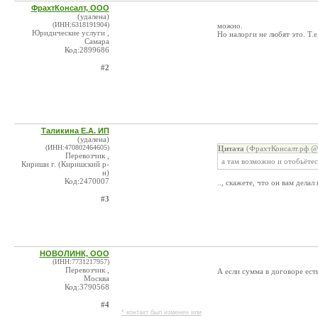
ФрахтКонсалт, ООО
(удалена)
(ИНН:6318191904)
можно.
Юридические услуги ,
Но налорги не любят это. Т.
Самара
Код:2899686
#2
Таликина Е.А. ИП
(удалена)
(ИНН:470802464605)
Цитата
(ФрахтКонсалт.рф @ 
Перевозчик ,
а там возможно и отобьётес
Кириши г. (Киришский р-
н)
Код:2470007
.., скажете, что он вам дел
#3
НОВОЛИНК, ООО
(ИНН:7731217957)
Перевозчик ,
А если сумма в договоре ест
Москва
Код:3790568
#4
* контакт был изменен или