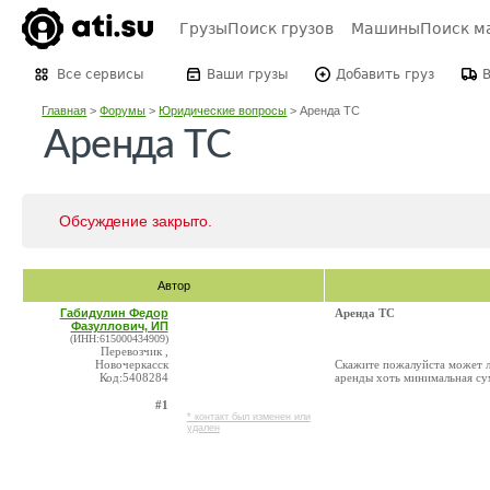
Грузы
Поиск грузов
Машины
Поиск м
Все сервисы
Ваши грузы
Добавить груз
Главная
>
Форумы
>
Юридические вопросы
>
Аренда ТС
Аренда ТС
Обсуждение закрыто.
Автор
Габидулин Федор
Аренда ТС
Фазуллович, ИП
(ИНН:615000434909)
Перевозчик ,
Новочеркасск
Скажите пожалуйста может л
Код:5408284
аренды хоть минимальная су
#1
* контакт был изменен или
удален