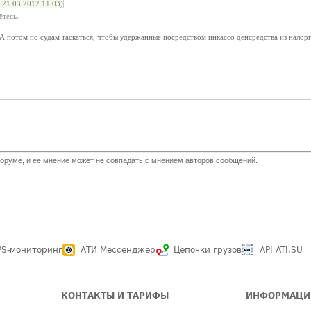
21.03.2012 11:03)
ётесь.
А потом по судам таскаться, чтобы удержанные посредством инкассо денсредства из налор
оруме, и ее мнение может не совпадать с мнением авторов сообщений.
PS-мониторинг
АТИ Мессенджер
Цепочки грузов
API ATI.SU
КОНТАКТЫ И ТАРИФЫ
ИНФОРМАЦИ