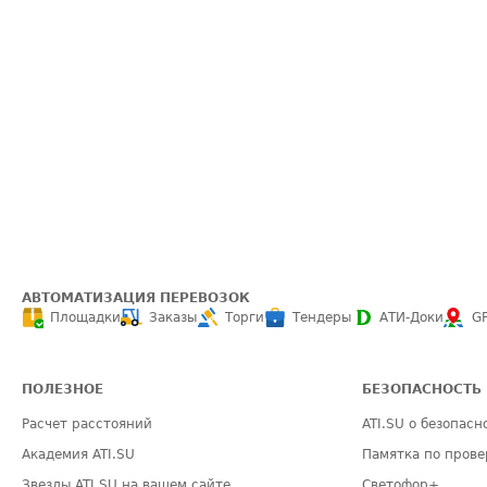
АВТОМАТИЗАЦИЯ ПЕРЕВОЗОК
Площадки
Заказы
Торги
Тендеры
АТИ-Доки
G
ПОЛЕЗНОЕ
БЕЗОПАСНОСТЬ
Расчет расстояний
ATI.SU о безопасн
Академия ATI.SU
Памятка по прове
Звезды ATI.SU на вашем сайте
Светофор+