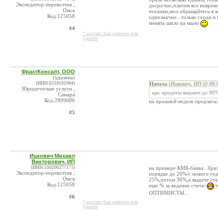
Экспедитор-перевозчик ,
досрочно,платим все вовремя
Омск
техники,мол обращайтесь в м
Код:125058
однозначно...только сходи в
менять шило на мыло
#4
* контакт был изменен или
удален
ФрахтКонсалт, ООО
(удалена)
(ИНН:6318191904)
Цитата
(Ицкович, ИП @ 08.0
Юридические услуги ,
щас кредиты выдают до 80
Самара
Код:2899686
на прошлой неделе предлагал
#5
Ицкович Михаил
Викторович, ИП
(ИНН:550200277171)
на примере КМБ-банка...бра
Экспедитор-перевозчик ,
порядке до 20%/с нового год
Омск
25%,потом 30%,к выдаче стал
Код:125058
ешо % за ведение счета/
т
ОПТИМИСТЫ...
#6
* контакт был изменен или
удален