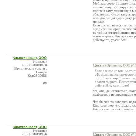
Мой вам совет: Пишите пись
лизинговому договору с прос
несите в саму лизинговую в 
обязательно будут тянуть вр
если дойдет до суда - дату 
меньше.
Если для вас не важны отноше
оформлен на юридическое лиц
по той на которой лизинг пре
затем закрыть. Последствия
действуйте, удачи Вам!
ФрахтКонсалт, ООО
(удалена)
(ИНН:6318191904)
Цитата
(Ориентир, ООО @ 1
Юридические услуги ,
Если для вас не важны отно
Самара
оформлен на юридическое ли
Код:2899686
по той на которой лизинг п
а затем закрыть. Последст
#9
действуйте, удачи Вам!
ага, она, действительно, по
недёшево, а неуправляемое м
Что бы что-то говорить надо
Единственное, что можно ск
Написание письма о невозмо
ФрахтКонсалт, ООО
(удалена)
(ИНН:6318191904)
Цитата
(Ориентир, ООО @ 1