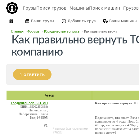
Грузы
Поиск грузов
Машины
Поиск машин
Грузо
Ваши грузы
Добавить груз
Ваши машины
Главная
>
Форумы
>
Юридические вопросы
>
Как правильно вернут...
Как правильно вернуть Т
компанию
ОТВЕТИТЬ
Автор
Габдулганеев З.Н. ИП
Как правильно вернуть ТС
(ИНН:165002350868)
Перевозчик ,
Набережные Челны
Код:164595
Подскажите, кто знает. Взял
вытягивает за 4 года. Подоб
405тр, выплатил уже 420тр.,
#1
погашении намекают на отказ
* контакт был изменен или
удален
ними в долгу?