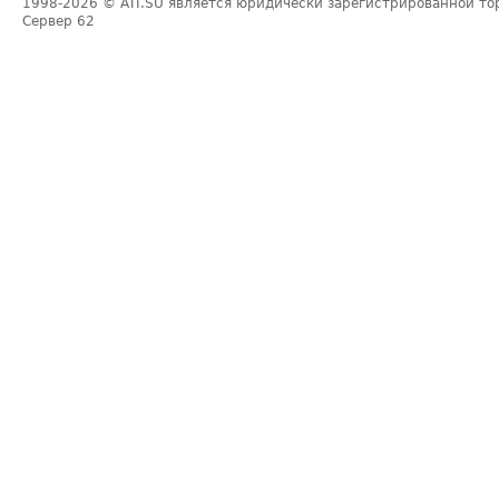
1998-2026
© ATI.SU является юридически зарегистрированной то
Сервер
62