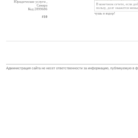
Юридические услуги ,
В конечном сечете, если до
Самара
пользу, долг окажется мень
Код:2899686
чушь и вздор!
#10
Администрация сайта не несет ответственности за информацию, публикуемую в ф