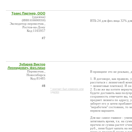
Транс Партнер, ООО
(удалена)
(ИНН:6166069350)
ВТБ-24 для физ.лица 32% д
Экспедитор-перевозчик ,
Ростов-на-Дону
Код:1165957
#7
Зубарев Виктор
Леонидович, физ.лицо
Перевозчик ,
В принципе это не реально, 
Новосибирск
Код:81485
1. В договоре, как правило, 
расстаться с лизинговой ком
#8
+ лизинговые платежи). И он
* контакт был изменен или
2. Если же вы хотите вернут
удален
будете доставить ваш полупр
сохранность отвечаете вы, т
предмет лизинга по адресу, 
заберет его и затем прибавит
"нерабочем" состоянии, то м
первом варианте.
Для вас самое главное - уме
затягивать время, т.к. на су
причем ее сумма растет очен
руб., пеня будет капать на н
пеню за прошлый месяц и так