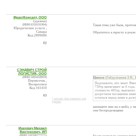
ФрахтКонсалт, ООО
(удалена)
(ИНН:6318191904)
Такая тема уже была, притом
Юридические услуги ,
Самара
Обратитесь к юристу в реале
Код:2899686
#2
СЭНДВИЧ СТРОЙ
ЛОГИСТИК, ООО
(ИНН:5005058959)
Цитата
(Габдулганеев З.Н.,
Перевозчик ,
Подскажите, кто знает. Взя
Воскресенск
750тр вытягивает за 4 года
Код:161410
стоимость 405тр, выплатил 
досрочном погашении намека
#3
остаться перед ними в долг
* контакт был изменен или
удален
напишите мне на е-мейл, у на
они беспредельщики
Ицкович Михаил
Викторович, ИП
(ИНН:550200277171)
брали несколько единиц техн