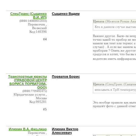
СпецТранс (Сыщенко
Сыщенко Вадим
В.И. ИП)
(ИНН:140800012010)
Цитата
(Мелехов Роман Анат
Перевозчик ,
Кто в данном случае выстав
Волжский
Код:140396
Важнее другое. Было-ли непр
#4
точно какой-то прибор не мо
наняли как тент или термос 
случаи) . А если вас наняли 
приборам ? Опять же другое 
градусов и хотят, что бы вы 
водителю иметь инфракрасны
Транспортные юристы
Порватов Борис
(ПРАВОВОЙ ЦЕНТР
БОРИСА ПОРВАТОВА,
Цитата
(СпецТранс (Сыщенко
ООО)
вписывать в ТрН температур
(ИНН:7709492475)
Юридические услуги ,
Москва
Код:995281
Это вообще правило как мыть
пришлёт фото с данной отме
#5
Илюхин В.А. физ.лицо
Илюхин Виктор
Перевозчик ,
Алексеевич