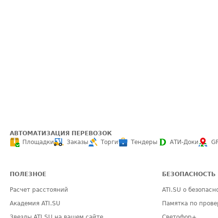
АВТОМАТИЗАЦИЯ ПЕРЕВОЗОК
Площадки
Заказы
Торги
Тендеры
АТИ-Доки
G
ПОЛЕЗНОЕ
БЕЗОПАСНОСТЬ
Расчет расстояний
ATI.SU о безопасн
Академия ATI.SU
Памятка по прове
Звезды ATI.SU на вашем сайте
Светофор+