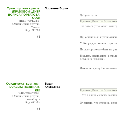
Транспортные юристы
Порватов Борис
(ПРАВОВОЙ ЦЕНТР
БОРИСА ПОРВАТОВА,
Добрый день.
ООО)
(ИНН:7709492475)
Цитата
(Мелехов Роман Анат
Юридические услуги ,
на товаре установлен логгер
Москва
Код:995281
#2
Ну, установили и установили 
У Вас реф.установка с датчи
Их логгер может быть не уч
В целом, как правило, если 
рефа, в не "маячка".
Итого: по факту Вы не вывезл
Юридическая компания
Бакин
DUALLEX (Бакин А.В.
Александр
ИП)
Цитата
(Мелехов Роман Анат
(ИНН:540363749931)
Кто в данном случае выстав
Юридические услуги ,
Новосибирск
Код:265507
Очевидно, что стороне, немо
#3