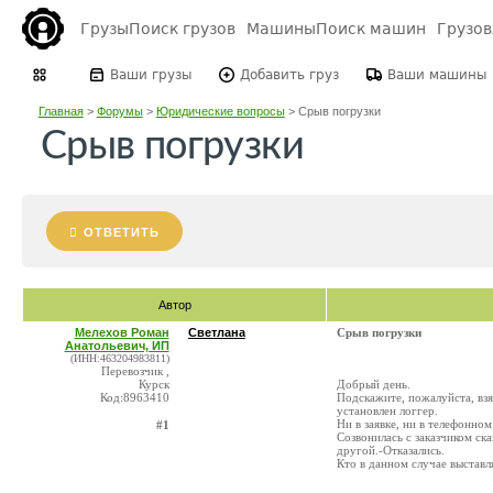
Грузы
Поиск грузов
Машины
Поиск машин
Грузо
Ваши грузы
Добавить груз
Ваши машины
Главная
>
Форумы
>
Юридические вопросы
>
Срыв погрузки
Срыв погрузки
ОТВЕТИТЬ
Автор
Мелехов Роман
Светлана
Срыв погрузки
Анатольевич, ИП
(ИНН:463204983811)
Перевозчик ,
Курск
Добрый день.
Код:8963410
Подскажите, пожалуйста, взя
установлен логгер.
Ни в заявке, ни в телефонном
#1
Созвонилась с заказчиком ска
другой.-Отказались.
Кто в данном случае выставл