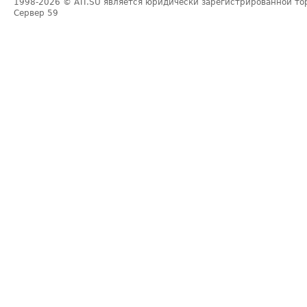
1998-2026
© ATI.SU является юридически зарегистрированной то
Сервер
59