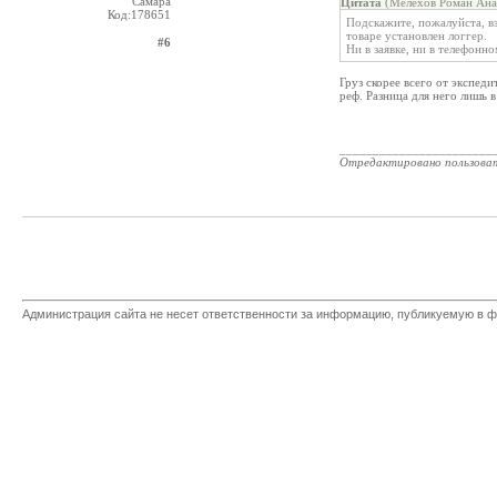
Самара
Цитата
(Мелехов Роман Анат
Код:178651
Подскажите, пожалуйста, вз
товаре установлен логгер.
#6
Ни в заявке, ни в телефонно
Груз скорее всего от экспеди
реф. Разница для него лишь 
_______________________
Отредактировано пользова
Администрация сайта не несет ответственности за информацию, публикуемую в ф