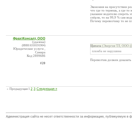
Экономия на присутствии реа
что где то теряешь, а где то
указание водителю спереть эт
спёрли, то на 99,9 % сам во
Почему перевозчику то не п
ФрахтКонсалт, ООО
(удалена)
(ИНН:6318191904)
Цитата
(Энергия ТЛ, ООО @ 
Юридические услуги ,
пломба не нарушина
Самара
Код:2899686
Перевозчик должен доказать
#20
« Предыдущая
1
2
3
Следующая »
Администрация сайта не несет ответственности за информацию, публикуемую в ф