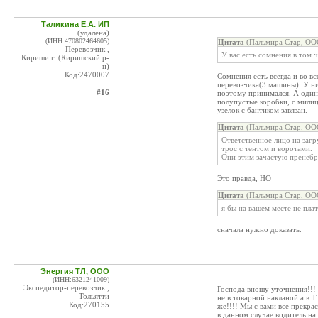
Таликина Е.А. ИП
(удалена)
(ИНН:470802464605)
Цитата
(Пальмира Стар, ОО
Перевозчик ,
У вас есть сомнения в том ч
Кириши г. (Киришский р-
н)
Код:2470007
Сомнения есть всегда и во в
перевозчика(3 машины). У н
#16
поэтому принимался. А один
полупустые коробки, с милиц
узелок с бантиком завязан.
Цитата
(Пальмира Стар, ОО
Ответственное лицо на загр
трос с тентом и воротами.
Они этим зачастую пренебре
Это правда, НО
Цитата
(Пальмира Стар, ОО
я бы на вашем месте не пла
сначала нужно доказать.
Энергия ТЛ, ООО
(ИНН:6321241009)
Экспедитор-перевозчик ,
Господа вношу уточнения!!! О
Тольятти
не в товарной накланой а в Т
Код:270155
же!!!! Мы с вами все прекра
в данном случае водитель на