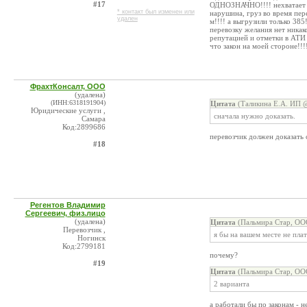
#17
ОДНОЗНАЧНО!!!! нехватает п
* контакт был изменен или
нарушина, груз во время пер
удален
м!!!! а выгрузили только 385
перевозку желания нет никак
репутацией и отметки в АТИ 
что закон на моей стороне!!!!
ФрахтКонсалт, ООО
(удалена)
(ИНН:6318191904)
Цитата
(Таликина Е.А. ИП @
Юридические услуги ,
сначала нужно доказать.
Самара
Код:2899686
перевозчик должен доказать
#18
Регентов Владимир
Сергеевич, физ.лицо
(удалена)
Цитата
(Пальмира Стар, ОО
Перевозчик ,
я бы на вашем месте не пла
Ногинск
Код:2799181
почему?
#19
Цитата
(Пальмира Стар, ОО
2 варианта
а работали бы по законам - 