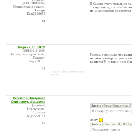
(ИНН:6318191904)
В Самаре учать читать по пра
Юридические услуги ,
...в принципе, и комбайнёрам
Самара
но милиционеры не славятся з
Код:2899686
#4
Энергия ТЛ, ООО
(ИНН:6321241009)
Экспедитор-перевозчик ,
Гопода, я понимаю что водит
Тольятти
на закон в котором прописан
Код:270155
водителя"!!! и как с ними быт
#5
* контакт был изменен или
удален
Регентов Владимир
Сергеевич, физ.лицо
(удалена)
Цитата
(ФрахтКонсалт.рф @ 
Перевозчик ,
В Самаре учать читать по п
Ногинск
Код:2799181
да ну
#6
Цитата
(Энергия ТЛ, ООО @ 
Экспедитор принял