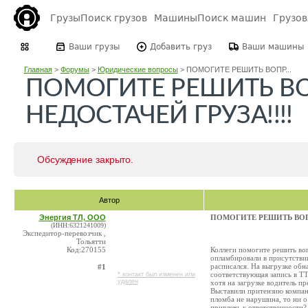
Грузы
Поиск грузов
Машины
Поиск машин
Грузо
Ваши грузы
Добавить груз
Ваши машины
Главная
>
Форумы
>
Юридические вопросы
>
ПОМОГИТЕ РЕШИТЬ ВОПР...
ПОМОГИТЕ РЕШИТЬ В
НЕДОСТАЧЕЙ ГРУЗА!!!!
Обсуждение закрыто.
Автор
Энергия ТЛ, ООО
ПОМОГИТЕ РЕШИТЬ ВОПР
(ИНН:6321241009)
Экспедитор-перевозчик ,
Тольятти
Код:270155
Коллеги помогите решить воп
опламбировали в присутствии
расписался. На выгрузке обн
#1
соответствующая запись в ТТ
* контакт был изменен или
удален
хотя на загрузке водитель п
Выставили притензию компани
пломба не нарушина, то ни о
привлечь к ответственности?