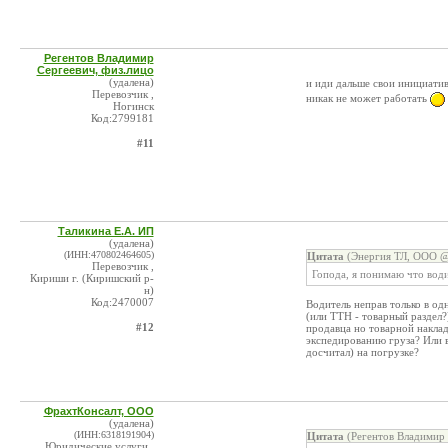
Регентов Владимир
Сергеевич, физ.лицо
(удалена)
и иди дальше свои инициати
Перевозчик ,
никак не может работать
Ногинск
Код:2799181
#11
Таликина Е.А. ИП
(удалена)
(ИНН:470802464605)
Цитата
(Энергия ТЛ, ООО @ 
Перевозчик ,
Гопода, я понимаю что води
Кириши г. (Киришский р-
н)
Код:2470007
Водитель неправ только в од
(или ТТН - товарный раздел?
#12
продавца но товарной наклад
экспедированию груза? Или в
досчитал) на погрузке?
ФрахтКонсалт, ООО
(удалена)
(ИНН:6318191904)
Цитата
(Регентов Владимир 
Юридические услуги ,