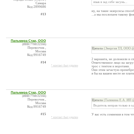
язык в зад себе засунь...
Самара
Код:2899686
ну, на такие экзерсисы спосо
#13
...а мы похлопаем такому фо
Пальмира Стар, ООО
(ИНН:7708132166)
Перевозчик ,
Цитата
(Энергия ТЛ, ООО @ 
Москва
Код:9916749
2 варианта, не доложили и сп
#14
Ответственное лицо на загру
* контакт был удален
трос с тентом и воротами.
Они этим зачастую пренебрег
я бы на вашем месте не плати
Пальмира Стар, ООО
(ИНН:7708132166)
Перевозчик ,
Цитата
(Таликина Е.А. ИП @
Москва
Водитель неправ только в 
Код:9916749
#15
У вас есть сомнения в том чт
* контакт был удален