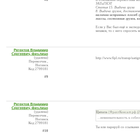
УАТиГНЭТ
Статья 15. Выдача груза
8. Выдача грузов, доставле
наличии исправных пломб
г
массы, состояния грузов, 
Если у Вас был ещё и экспед
мешков, то с него спросить
Регентов Владимир
Сергеевич, физ.лицо
(удалена)
http://www.6pl.ru/transp/uatig
Перевозчик ,
Ногинск
Код:2799181
#9
Регентов Владимир
Сергеевич, физ.лицо
(удалена)
Цитата
(ФрахтКонсалт.рф @ 
Перевозчик ,
...невнимательность к собе
Ногинск
Код:2799181
Ты или парируй со ссылками 
#10