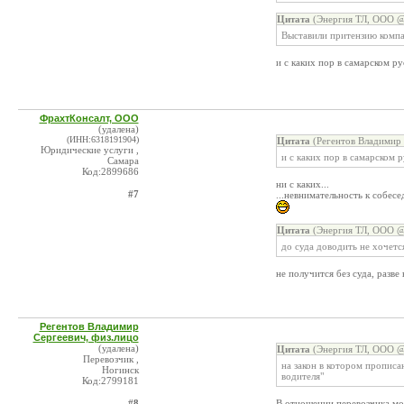
Цитата
(Энергия ТЛ, ООО @ 
Выставили притензию комп
и с каких пор в самарском р
ФрахтКонсалт, ООО
(удалена)
(ИНН:6318191904)
Цитата
(Регентов Владимир 
Юридические услуги ,
и с каких пор в самарском 
Самара
Код:2899686
ни с каких...
#7
...невнимательность к собес
Цитата
(Энергия ТЛ, ООО @ 
до суда доводить не хочется
не получится без суда, разве
Регентов Владимир
Сергеевич, физ.лицо
(удалена)
Цитата
(Энергия ТЛ, ООО @ 
Перевозчик ,
на закон в котором прописа
Ногинск
водителя"
Код:2799181
#8
В отношении перевозчика мог