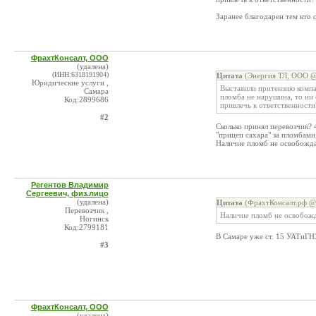
Заранее благодарен тем кто 
ФрахтКонсалт, ООО
(удалена)
(ИНН:6318191904)
Цитата
(Энергия ТЛ, ООО @ 
Юридические услуги ,
Выставили притензию компан
Самара
пломба не нарушина, то ни 
Код:2899686
привлечь к ответственности
#2
Сколько принял перевозчик? 
"прицеп сахара" за пломбами,
Наличие пломб не освобождае
Регентов Владимир
Сергеевич, физ.лицо
(удалена)
Цитата
(ФрахтКонсалт.рф @ 
Перевозчик ,
Наличие пломб не освобожд
Ногинск
Код:2799181
В Самаре уже ст. 15 УАТиГ
#3
ФрахтКонсалт, ООО
(удалена)